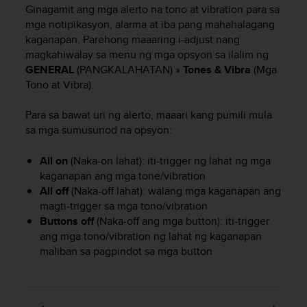
i
Ginagamit ang mga alerto na tono at vibration para sa
e
mga notipikasyon, alarma at iba pang mahahalagang
v
kaganapan. Parehong maaaring i-adjust nang
i
magkahiwalay sa menu ng mga opsyon sa ilalim ng
n
GENERAL
(PANGKALAHATAN) »
Tones & Vibra
(Mga
g
L
Tono at Vibra).
e
v
Para sa bawat uri ng alerto, maaari kang pumili mula
e
sa mga sumusunod na opsyon:
l
A
All on
(Naka-on lahat): iti-trigger ng lahat ng mga
A
kaganapan ang mga tone/vibration
c
All off
(Naka-off lahat): walang mga kaganapan ang
o
magti-trigger sa mga tono/vibration
n
Buttons off
(Naka-off ang mga button): iti-trigger
f
o
ang mga tono/vibration ng lahat ng kaganapan
r
maliban sa pagpindot sa mga button
m
a
n
c