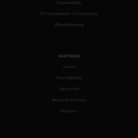
Sustainability
s
(
EU Declarations of Conformity
W
C
Whistleblowing
A
G
)
2
.
PARTNERS
0
a
Strava
n
d
TrainingPeaks
a
Value Pack
c
h
Welcome Partners
i
e
Partners
v
i
n
g