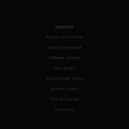
r
m
a
n
c
SUPPORT
e
w
Returns and refunds
i
Support main page
t
h
Software updates
t
h
User guides
e
W
Suunto Repair Center
e
b
Service Centers
C
Tutorial Tuesday
o
n
Contact us
t
e
n
t