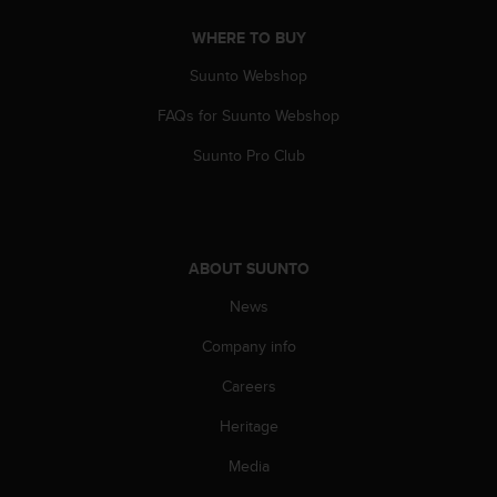
A
WHERE TO BUY
c
c
Suunto Webshop
e
s
FAQs for Suunto Webshop
s
i
Suunto Pro Club
b
i
l
i
t
ABOUT SUUNTO
y
News
G
u
Company info
i
d
Careers
e
l
Heritage
i
n
Media
e