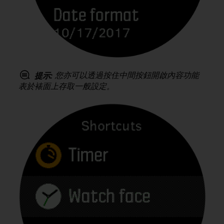
s
(
W
C
A
G
)
2
您亦可以透過按住中間按鈕開啟內容功能
提示:
.
表於裱面上存取一般設定。
0
a
n
d
a
c
h
i
e
v
i
n
g