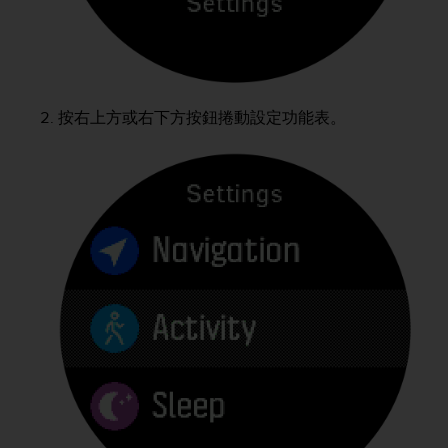
e
f
o
r
t
h
按右上方或右下方按鈕捲動設定功能表。
i
s
w
e
b
s
i
t
e
i
n
c
o
n
f
o