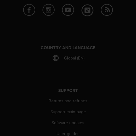
s
s
i
b
i
l
i
t
COUNTRY AND LANGUAGE
y
Global (EN)
s
t
a
n
d
a
SUPPORT
r
Returns and refunds
d
s
Support main page
.
P
Software updates
l
e
User guides