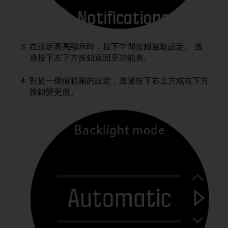
r
m
a
n
c
在設定高亮顯示時，按下中間按鈕選取設定。 透
e
過按下左下方按鈕返回至功能表。
w
i
對於一個值範圍的設定，透過按下右上方或右下方
t
按鈕變更值。
h
t
h
e
W
e
b
C
o
n
t
e
n
t