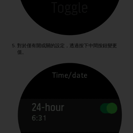
A
c
c
e
s
s
i
對於僅有開或關的設定，透過按下中間按鈕變更
b
值。
i
l
i
t
y
G
u
i
d
e
l
i
n
e