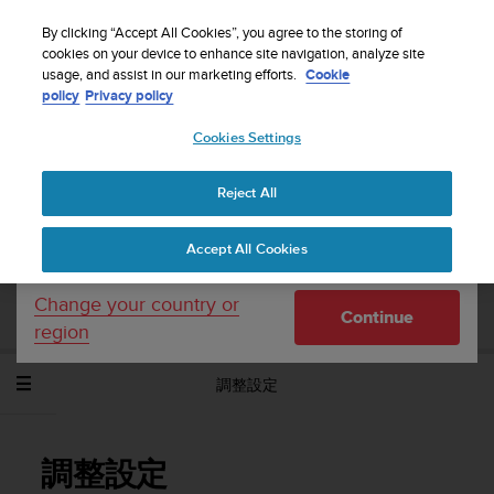
S
WE SHIP TO 75+ DESTINATIONS OVER THE
u
By clicking “Accept All Cookies”, you agree to the storing of
WORLD:
CLICK HERE TO SELECT YOURS
u
cookies on your device to enhance site navigation, analyze site
Your country or region:
usage, and assist in our marketing efforts.
Cookie
n
policy
Privacy policy
t
o
Cookies Settings
United States
i
s
Home
Support
Suunto Spartan Trainer Wrist HR
使用者指南 -
c
2.6
Reject All
Currency: $ (USD)
o
m
Shipping only to United States
Accept All Cookies
m
SUUNTO SPARTAN TRAINER WRIST HR 使
i
用者指南 - 2.6
t
Change your country or
Continue
t
region
e
d
調整設定
t
o
a
c
調整設定
h