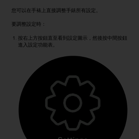
i
e
您可以在手裱上直接調整手錶所有設定。
v
i
要調整設定時：
n
g
按右上方按鈕直至看到設定圖示，然後按中間按鈕
L
e
進入設定功能表。
v
e
l
A
A
c
o
n
f
o
r
m
a
n
c