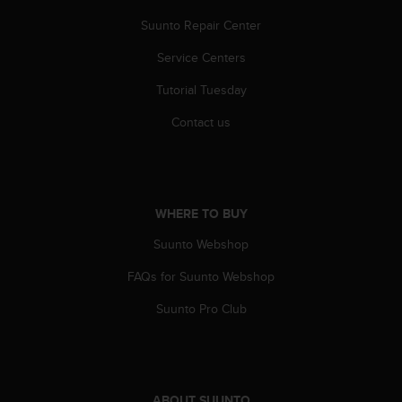
a
s
Suunto Repair Center
e
Service Centers
c
o
Tutorial Tuesday
n
t
Contact us
a
c
t
C
u
WHERE TO BUY
s
t
Suunto Webshop
o
m
FAQs for Suunto Webshop
e
Suunto Pro Club
r
S
e
r
v
i
ABOUT SUUNTO