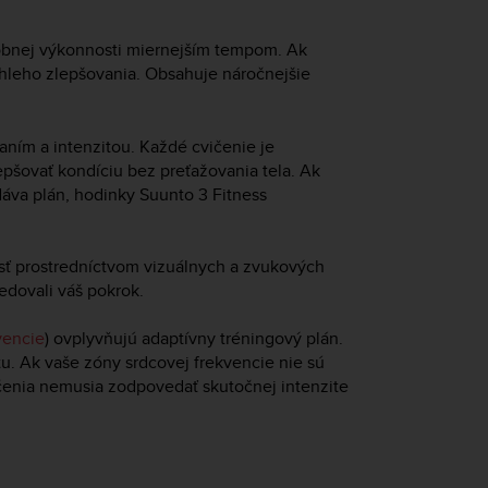
óbnej výkonnosti miernejším tempom. Ak
chleho zlepšovania. Obsahuje náročnejšie
aním a intenzitou. Každé cvičenie je
pšovať kondíciu bez preťažovania tela. Ak
dáva plán, hodinky
Suunto 3 Fitness
sť prostredníctvom vizuálnych a zvukových
ledovali váš pokrok.
vencie
) ovplyvňujú adaptívny tréningový plán.
u. Ak vaše zóny srdcovej frekvencie nie sú
čenia nemusia zodpovedať skutočnej intenzite