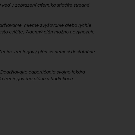
keď v zobrazení ciferníka stlačíte stredné
držiavanie, mierne zvyšovanie alebo rýchle
asto cvičíte, 7-denný plán možno nevyhovuje
ičením, tréningový plán sa nemusí dostatočne
 Dodržiavajte odporúčania svojho lekára
ľa tréningového plánu v hodinkách.