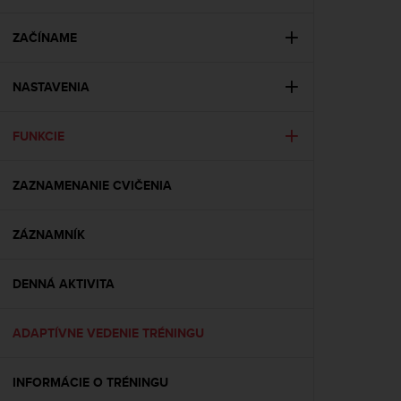
i
e
v
ZAČÍNAME
i
n
NASTAVENIA
g
L
e
FUNKCIE
v
e
l
ZAZNAMENANIE CVIČENIA
A
A
c
ZÁZNAMNÍK
o
n
DENNÁ AKTIVITA
f
o
r
ADAPTÍVNE VEDENIE TRÉNINGU
m
a
n
INFORMÁCIE O TRÉNINGU
c