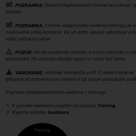
Dnešná naplánovaná činnosť sa zobrazí, aj 
POZNÁMKA:
tlačidlo.
Cieľom adaptívneho vedenia tréningu je u
POZNÁMKA:
zvyšovanie vašej kondície. Ak už máte vysokú výkonnosť a č
vašej súčasnej rutine.
Ak ste prekonali chorobu a znovu začnete s cv
POZOR:
prispôsobiť. Po chorobe dávajte pozor a cvičte len ľahko.
Hodinky nedokážu určiť, či máte zranenie.
VAROVANIE:
týkajúce sa zotavenia po zranení a až potom postupujte pod
Vypnutie prispôsobiteľného vedenia v tréningu:
V ponuke nastavení prejdite na položku
Training
.
Vypnite položku
Guidance
.