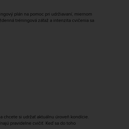
ingový plán na pomoc pri udržiavaní, miernom
denná tréningová záťaž a intenzita cvičenia sa
a chcete si udržať aktuálnu úroveň kondície.
ínajú pravidelne cvičiť. Keď sa do toho