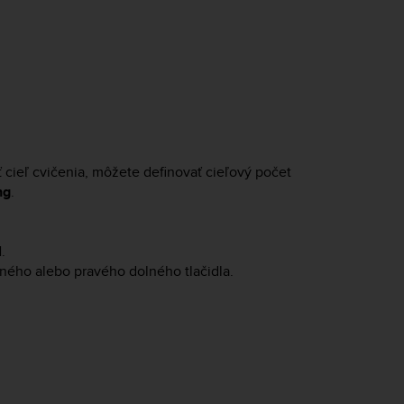
 cieľ cvičenia, môžete definovať cieľový počet
ng
.
l
.
ného alebo pravého dolného tlačidla.