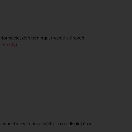
nformácie, deň tréningu, trvanie a úroveň
ntenzity
).
ovaného cvičenia a vrátite sa na displej času.