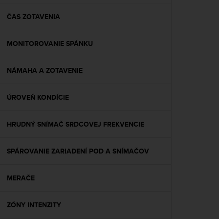
e
f
ČAS ZOTAVENIA
o
r
MONITOROVANIE SPÁNKU
t
h
i
NÁMAHA A ZOTAVENIE
s
w
e
ÚROVEŇ KONDÍCIE
b
s
i
HRUDNÝ SNÍMAČ SRDCOVEJ FREKVENCIE
t
e
SPÁROVANIE ZARIADENÍ POD A SNÍMAČOV
i
n
c
MERAČE
o
n
f
ZÓNY INTENZITY
o