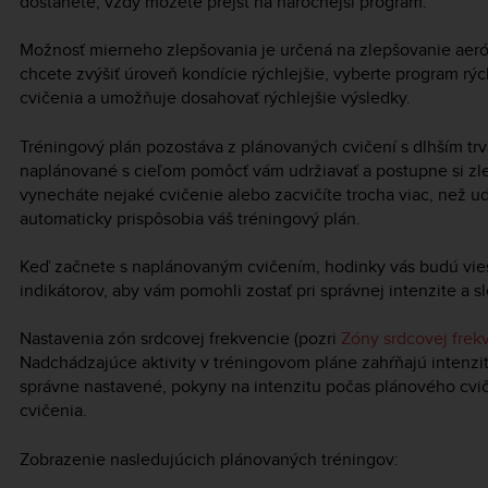
dostanete, vždy môžete prejsť na náročnejší program.
Možnosť mierneho zlepšovania je určená na zlepšovanie aer
chcete zvýšiť úroveň kondície rýchlejšie, vyberte program rý
cvičenia a umožňuje dosahovať rýchlejšie výsledky.
Tréningový plán pozostáva z plánovaných cvičení s dlhším trv
naplánované s cieľom pomôcť vám udržiavať a postupne si zle
vynecháte nejaké cvičenie alebo zacvičíte trocha viac, než u
automaticky prispôsobia váš tréningový plán.
Keď začnete s naplánovaným cvičením, hodinky vás budú vie
indikátorov, aby vám pomohli zostať pri správnej intenzite a s
Nastavenia zón srdcovej frekvencie (pozri
Zóny srdcovej frek
Nadchádzajúce aktivity v tréningovom pláne zahŕňajú intenzit
správne nastavené, pokyny na intenzitu počas plánového cvi
cvičenia.
Zobrazenie nasledujúcich plánovaných tréningov: