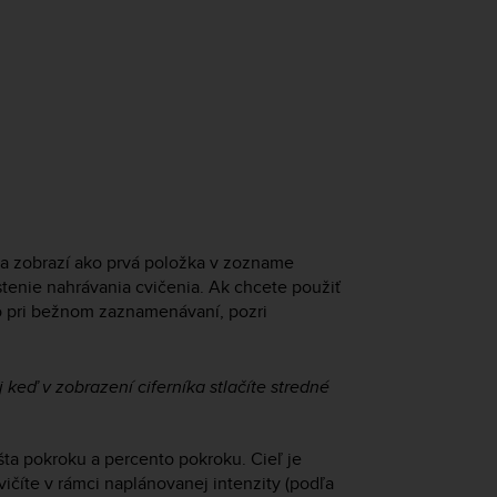
sa zobrazí ako prvá položka v zozname
tenie nahrávania cvičenia. Ak chcete použiť
o pri bežnom zaznamenávaní, pozri
keď v zobrazení ciferníka stlačíte stredné
šta pokroku a percento pokroku. Cieľ je
ičíte v rámci naplánovanej intenzity (podľa