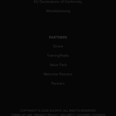
EU Declarations of Conformity
s
(
Whistleblowing
W
C
A
G
)
PARTNERS
2
.
Strava
0
a
TrainingPeaks
n
d
Value Pack
a
Welcome Partners
c
h
Partners
i
e
v
i
n
.
COPYRIGHT © 2026 SUUNTO.
ALL RIGHTS RESERVED.
g
TERMS OF USE
|
PRIVACY POLICY
|
SECURITY
|
COOKIES
|
COOKIES