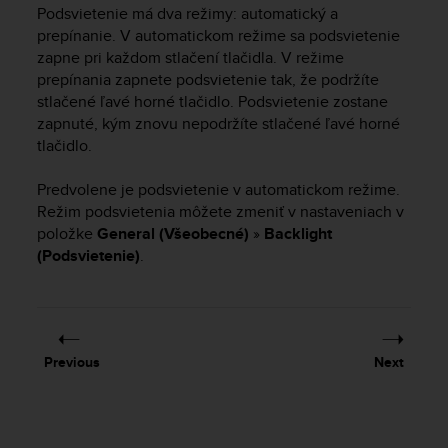
i
Podsvietenie má dva režimy: automatický a
e
prepínanie. V automatickom režime sa podsvietenie
v
zapne pri každom stlačení tlačidla. V režime
i
prepínania zapnete podsvietenie tak, že podržíte
n
stlačené ľavé horné tlačidlo. Podsvietenie zostane
g
L
zapnuté, kým znovu nepodržíte stlačené ľavé horné
e
tlačidlo.
v
e
Predvolene je podsvietenie v automatickom režime.
l
Režim podsvietenia môžete zmeniť v nastaveniach v
A
položke
General (Všeobecné)
»
Backlight
A
(Podsvietenie)
.
c
o
n
f
o
r
Previous
Next
m
a
n
c