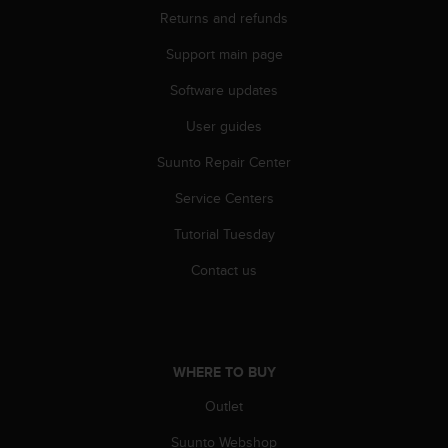
r
Returns and refunds
m
a
Support main page
n
c
Software updates
e
w
User guides
i
Suunto Repair Center
t
h
Service Centers
t
h
Tutorial Tuesday
e
W
Contact us
e
b
C
o
n
WHERE TO BUY
t
e
Outlet
n
Suunto Webshop
t