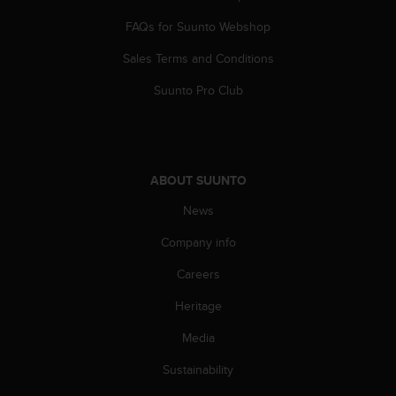
A
FAQs for Suunto Webshop
c
c
Sales Terms and Conditions
e
s
Suunto Pro Club
s
i
b
i
l
ABOUT SUUNTO
i
t
News
y
Company info
G
u
Careers
i
d
Heritage
e
l
Media
i
n
Sustainability
e