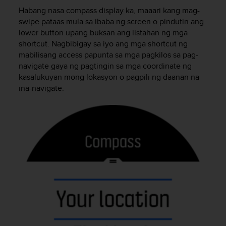
u
Habang nasa compass display ka, maaari kang mag-
t
swipe pataas mula sa ibaba ng screen o pindutin ang
e
lower button upang buksan ang listahan ng mga
t
shortcut. Nagbibigay sa iyo ang mga shortcut ng
t
a
mabilisang access papunta sa mga pagkilos sa pag-
v
navigate gaya ng pagtingin sa mga coordinate ng
u
kasalukuyan mong lokasyon o pagpili ng daanan na
u
ina-navigate.
s
o
h
j
e
i
d
e
n
(
W
C
A
G