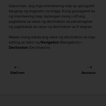
u
Gayunman, ang mga orienteering map ay iginuguhit
t
kaugnay ng magnetic na hilaga. Kung gumagamit ka
t
ng orienteering map, kailangan mong i-off ang
a
pagtatama sa value ng declination sa pamamagitan
k
ng pagtatakda sa value ng declination sa 0 degree.
o
s
k
Maaari mong itakda ang value ng declination sa mga
e
setting sa ilalim ng
Navigation
(Navigation) »
v
Declination
(Declination).
i
e
n
s
t
Edellinen
Seuraava
a
n
d
a
r
d
i