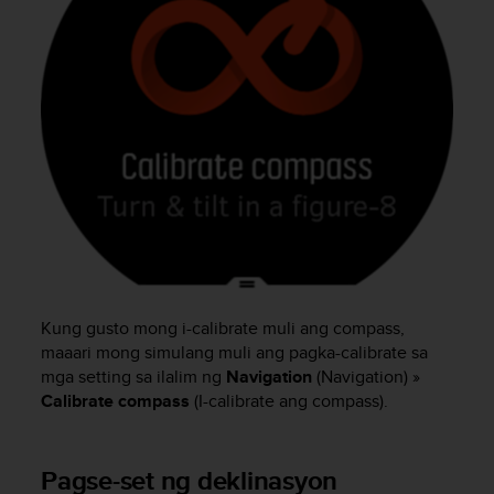
A
A
-
t
a
s
o
n
v
a
a
t
i
m
u
Kung gusto mong i-calibrate muli ang compass,
k
maaari mong simulang muli ang pagka-calibrate sa
s
mga setting sa ilalim ng
Navigation
(Navigation) »
e
Calibrate compass
(I-calibrate ang compass).
t
s
e
Pagse-set ng deklinasyon
k