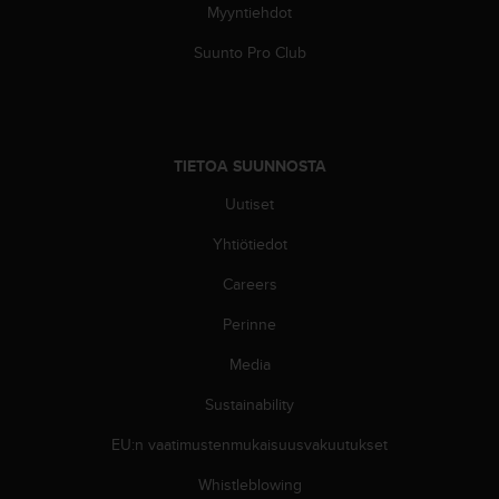
l
Myyntiehdot
v
Suunto Pro Club
e
l
u
n
u
TIETOA SUUNNOSTA
m
e
Uutiset
r
o
Yhtiötiedot
o
n
Careers
+
1
Perinne
8
Media
5
5
Sustainability
2
5
EU:n vaatimustenmukaisuusvakuutukset
8
0
Whistleblowing