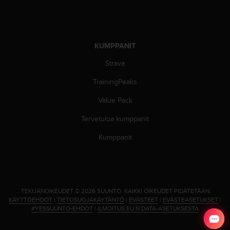
9
0
0
(
m
KUMPPANIT
a
k
Strava
s
TrainingPeaks
u
t
Value Pack
o
n
Tervetuloa kumppanit
)
,
Kumppanit
j
o
s
t
ä
.
TEKIJÄNOIKEUDET © 2026 SUUNTO.
KAIKKI OIKEUDET PIDÄTETÄÄN.
m
KÄYTTÖEHDOT
|
TIETOSUOJAKÄYTÄNTÖ
|
EVÄSTEET
|
EVÄSTEASETUKSET
|
ä
#YESSUUNTO-EHDOT
|
ILMOITUS EU:N DATA-ASETUKSESTA
n
s