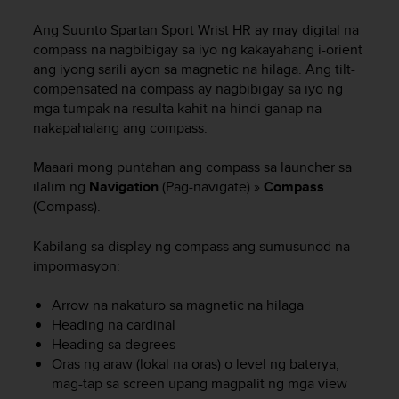
t
ä
Ang
Suunto Spartan Sport Wrist HR
ay may digital na
m
compass na nagbibigay sa iyo ng kakayahang i-orient
ä
ang iyong sarili ayon sa magnetic na hilaga. Ang tilt-
ä
compensated na compass ay nagbibigay sa iyo ng
n
mga tumpak na resulta kahit na hindi ganap na
t
ä
nakapahalang ang compass.
l
l
Maaari mong puntahan ang compass sa launcher sa
ä
ilalim ng
Navigation
(Pag-navigate) »
Compass
v
(Compass).
e
r
Kabilang sa display ng compass ang sumusunod na
k
impormasyon:
k
o
s
Arrow na nakaturo sa magnetic na hilaga
i
Heading na cardinal
v
Heading sa degrees
u
Oras ng araw (lokal na oras) o level ng baterya;
s
mag-tap sa screen upang magpalit ng mga view
t