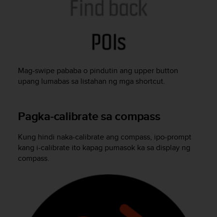
-
o
h
j
e
i
s
Mag-swipe pababa o pindutin ang upper button
t
upang lumabas sa listahan ng mga shortcut.
u
s
)
Pagka-calibrate sa compass
2
.
0
Kung hindi naka-calibrate ang compass, ipo-prompt
-
kang i-calibrate ito kapag pumasok ka sa display ng
v
compass.
e
r
s
i
o
n