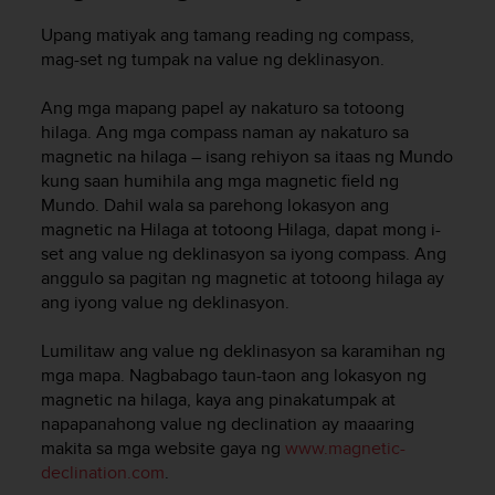
ä
m
Upang matiyak ang tamang reading ng compass,
y
mag-set ng tumpak na value ng deklinasyon.
ö
s
Ang mga mapang papel ay nakaturo sa totoong
m
hilaga. Ang mga compass naman ay nakaturo sa
u
magnetic na hilaga – isang rehiyon sa itaas ng Mundo
i
d
kung saan humihila ang mga magnetic field ng
e
Mundo. Dahil wala sa parehong lokasyon ang
n
magnetic na Hilaga at totoong Hilaga, dapat mong i-
s
set ang value ng deklinasyon sa iyong compass. Ang
a
anggulo sa pagitan ng magnetic at totoong hilaga ay
a
ang iyong value ng deklinasyon.
v
u
Lumilitaw ang value ng deklinasyon sa karamihan ng
t
mga mapa. Nagbabago taun-taon ang lokasyon ng
e
magnetic na hilaga, kaya ang pinakatumpak at
t
t
napapanahong value ng declination ay maaaring
a
makita sa mga website gaya ng
www.magnetic-
v
declination.com
.
u