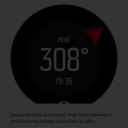
o
l
l
a
v
e
r
k
k
o
s
i
v
u
s
t
o
n
s
a
Upang lumabas sa compass, mag-swipe pakanan o
a
pindutin nang matagal ang button sa gitna.
v