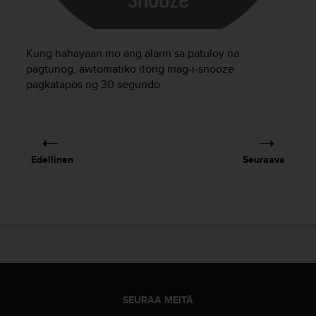
ä
m
y
ö
Kung hahayaan mo ang alarm sa patuloy na
s
pagtunog, awtomatiko itong mag-i-snooze
m
pagkatapos ng 30 segundo.
u
i
d
e
n
s
Edellinen
Seuraava
a
a
v
u
t
e
t
t
a
v
SEURAA MEITÄ
u