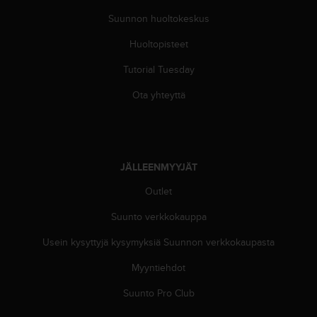
e
n
Suunnon huoltokeskus
v
Huoltopisteet
a
a
Tutorial Tuesday
t
i
Ota yhteyttä
m
u
k
s
e
JÄLLEENMYYJÄT
t
.
Outlet
S
o
Suunto verkkokauppa
i
Usein kysyttyjä kysymyksiä Suunnon verkkokaupasta
t
a
Myyntiehdot
y
h
Suunto Pro Club
d
y