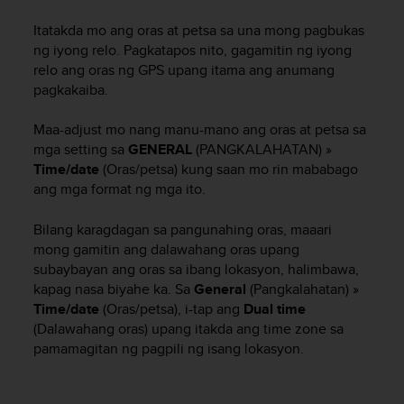
t
ä
Itatakda mo ang oras at petsa sa una mong pagbukas
m
ng iyong relo. Pagkatapos nito, gagamitin ng iyong
ä
relo ang oras ng GPS upang itama ang anumang
ä
pagkakaiba.
n
t
ä
Maa-adjust mo nang manu-mano ang oras at petsa sa
l
mga setting sa
GENERAL
(PANGKALAHATAN) »
l
Time/date
(Oras/petsa) kung saan mo rin mababago
ä
ang mga format ng mga ito.
v
e
Bilang karagdagan sa pangunahing oras, maaari
r
mong gamitin ang dalawahang oras upang
k
subaybayan ang oras sa ibang lokasyon, halimbawa,
k
kapag nasa biyahe ka. Sa
General
(Pangkalahatan) »
o
Time/date
(Oras/petsa), i-tap ang
Dual time
s
i
(Dalawahang oras) upang itakda ang time zone sa
v
pamamagitan ng pagpili ng isang lokasyon.
u
s
t