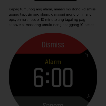
A
A
Kapag tumunog ang alarm, maaari mo itong i-dismiss
-
upang tapusin ang alarm, o maaari mong piliin ang
t
opsyon na snooze. 10 minuto ang tagal ng pag-
a
snooze at maaaring umulit nang hanggang 10 beses.
s
o
n
v
a
a
t
i
m
u
k
s
e
t
s
e
k