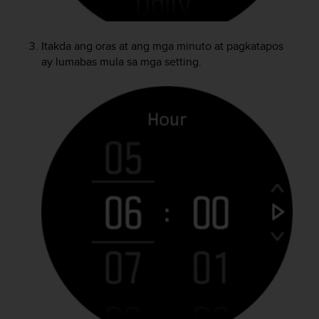
-
o
h
Itakda ang oras at ang mga minuto at pagkatapos
j
ay lumabas mula sa mga setting.
e
i
s
t
u
s
)
2
.
0
-
v
e
r
s
i
o
n