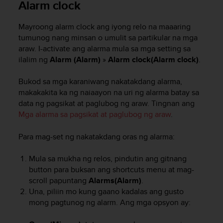
Alarm clock
o
l
Mayroong alarm clock ang iyong relo na maaaring
l
a
tumunog nang minsan o umulit sa partikular na mga
v
araw. I-activate ang alarma mula sa mga setting sa
e
ilalim ng
Alarm (Alarm)
»
Alarm clock(Alarm clock)
.
r
k
Bukod sa mga karaniwang nakatakdang alarma,
k
makakakita ka ng naiaayon na uri ng alarma batay sa
o
data ng pagsikat at paglubog ng araw. Tingnan ang
s
Mga alarma sa pagsikat at paglubog ng araw
.
i
v
Para mag-set ng nakatakdang oras ng alarma:
u
s
t
Mula sa mukha ng relos, pindutin ang gitnang
o
button para buksan ang shortcuts menu at mag-
n
scroll papuntang
Alarms(Alarm)
.
s
Una, piliin mo kung gaano kadalas ang gusto
a
mong pagtunog ng alarm. Ang mga opsyon ay:
a
v