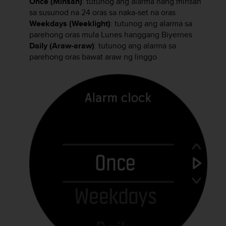
Once (Minsan)
: tutunog ang alarma nang minsan
u
sa susunod na 24 oras sa naka-set na oras
t
e
Weekdays (Weeklight)
: tutunog ang alarma sa
t
parehong oras mula Lunes hanggang Biyernes
t
Daily (Araw-araw)
: tutunog ang alarma sa
a
parehong oras bawat araw ng linggo
v
u
u
s
o
h
j
e
i
d
e
n
(
W
C
A
G