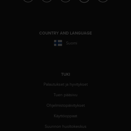
o
l
l
a
v
COUNTRY AND LANGUAGE
e
r
Suomi
k
k
o
s
i
v
TUKI
u
Palautukset ja hyvitykset
s
t
Tuen pääsivu
o
n
Ohjelmistopäivitykset
s
a
Käyttöoppaat
a
Suunnon huoltokeskus
v