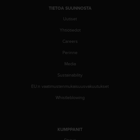
-
TIETOA SUUNNOSTA
o
h
Uutiset
j
Yhtiötiedot
e
i
Careers
s
t
Perinne
u
s
Media
)
2
Sustainability
.
EU:n vaatimustenmukaisuusvakuutukset
0
-
Whistleblowing
v
e
r
s
i
KUMPPANIT
o
n
Strava