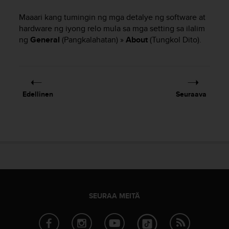
t
ä
Maaari kang tumingin ng mga detalye ng software at
m
hardware ng iyong relo mula sa mga setting sa ilalim
ä
ng
General
(Pangkalahatan) »
About
(Tungkol Dito).
ä
n
t
ä
l
l
Edellinen
Seuraava
ä
v
e
r
k
k
o
s
i
v
SEURAA MEITÄ
u
s
t