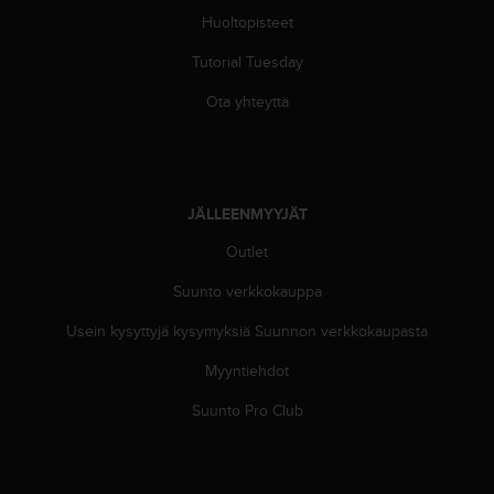
u
Huoltopisteet
t
e
Tutorial Tuesday
t
t
Ota yhteyttä
a
v
u
u
s
JÄLLEENMYYJÄT
o
h
Outlet
j
Suunto verkkokauppa
e
i
Usein kysyttyjä kysymyksiä Suunnon verkkokaupasta
d
e
Myyntiehdot
n
(
Suunto Pro Club
W
C
A
G