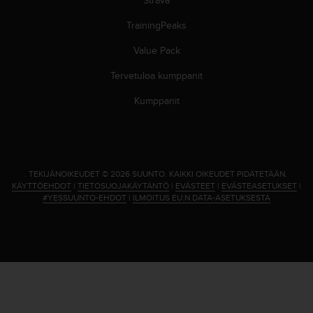
A
A
TrainingPeaks
-
t
Value Pack
a
Tervetuloa kumppanit
s
o
Kumppanit
n
v
a
a
t
i
.
TEKIJÄNOIKEUDET © 2026 SUUNTO.
KAIKKI OIKEUDET PIDÄTETÄÄN.
KÄYTTÖEHDOT
|
TIETOSUOJAKÄYTÄNTÖ
|
EVÄSTEET
|
EVÄSTEASETUKSET
|
m
#YESSUUNTO-EHDOT
|
ILMOITUS EU:N DATA-ASETUKSESTA
u
k
s
e
t
s
e
k