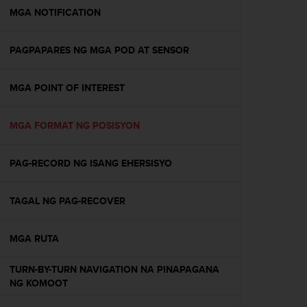
-
MGA NOTIFICATION
o
h
PAGPAPARES NG MGA POD AT SENSOR
j
e
i
MGA POINT OF INTEREST
s
t
u
MGA FORMAT NG POSISYON
s
)
2
PAG-RECORD NG ISANG EHERSISYO
.
0
TAGAL NG PAG-RECOVER
-
v
e
MGA RUTA
r
s
TURN-BY-TURN NAVIGATION NA PINAPAGANA
i
NG KOMOOT
o
n