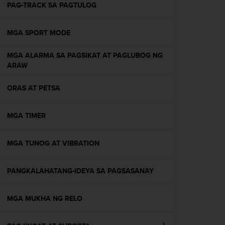
A
PAG-TRACK SA PAGTULOG
A
-
MGA SPORT MODE
t
a
s
MGA ALARMA SA PAGSIKAT AT PAGLUBOG NG
o
ARAW
n
v
ORAS AT PETSA
a
a
t
MGA TIMER
i
m
MGA TUNOG AT VIBRATION
u
k
s
PANGKALAHATANG-IDEYA SA PAGSASANAY
e
t
s
MGA MUKHA NG RELO
e
k