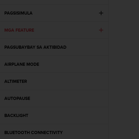
t
ä
m
PAGSISIMULA
ä
ä
MGA FEATURE
n
t
ä
PAGSUBAYBAY SA AKTIBIDAD
l
l
ä
AIRPLANE MODE
v
e
r
ALTIMETER
k
k
AUTOPAUSE
o
s
i
BACKLIGHT
v
u
s
BLUETOOTH CONNECTIVITY
t