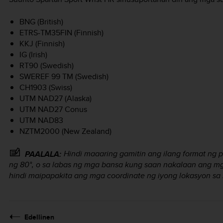
BNG (British)
ETRS-TM35FIN (Finnish)
KKJ (Finnish)
IG (Irish)
RT90 (Swedish)
SWEREF 99 TM (Swedish)
CH1903 (Swiss)
UTM NAD27 (Alaska)
UTM NAD27 Conus
UTM NAD83
NZTM2000 (New Zealand)
Hindi maaaring gamitin ang ilang format ng p
PAALALA:
ng 80°, o sa labas ng mga bansa kung saan nakalaan ang mg
hindi maipapakita ang mga coordinate ng iyong lokasyon sa 
Edellinen