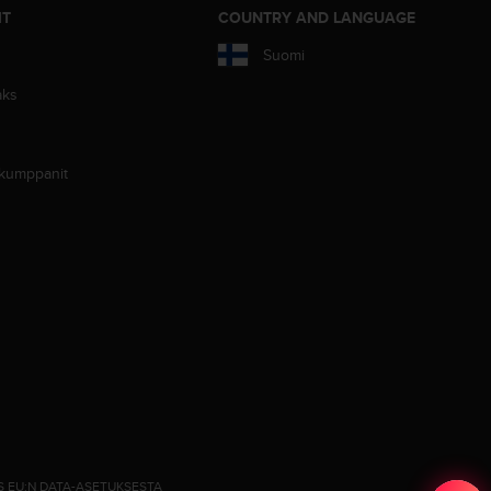
IT
COUNTRY AND LANGUAGE
Suomi
aks
 kumppanit
S EU:N DATA-ASETUKSESTA