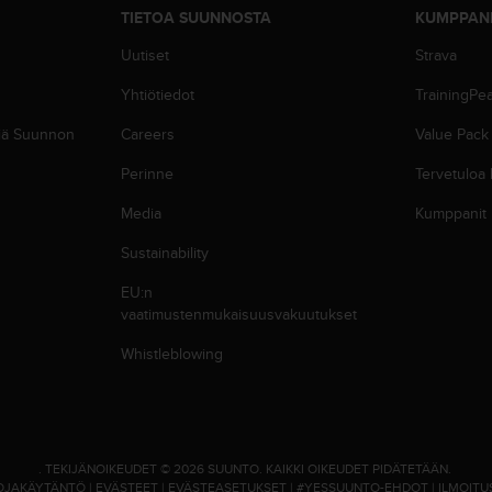
TIETOA SUUNNOSTA
KUMPPAN
Uutiset
Strava
Yhtiötiedot
TrainingPe
siä Suunnon
Careers
Value Pack
Perinne
Tervetuloa
Media
Kumppanit
Sustainability
EU:n
vaatimustenmukaisuusvakuutukset
Whistleblowing
.
TEKIJÄNOIKEUDET © 2026 SUUNTO.
KAIKKI OIKEUDET PIDÄTETÄÄN.
OJAKÄYTÄNTÖ
|
EVÄSTEET
|
EVÄSTEASETUKSET
|
#YESSUUNTO-EHDOT
|
ILMOITU