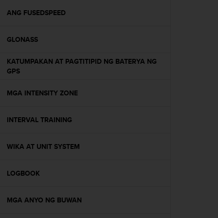
u
t
ANG FUSEDSPEED
e
t
GLONASS
t
a
v
KATUMPAKAN AT PAGTITIPID NG BATERYA NG
u
GPS
u
s
MGA INTENSITY ZONE
o
h
j
INTERVAL TRAINING
e
i
WIKA AT UNIT SYSTEM
d
e
n
LOGBOOK
(
W
C
MGA ANYO NG BUWAN
A
G