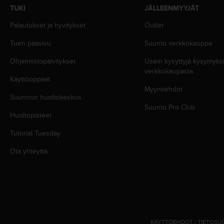
u
TUKI
JÄLLEENMYYJÄT
t
Palautukset ja hyvitykset
Outlet
t
a
Tuen pääsivu
Suunto verkkokauppa
k
o
Ohjelmistopäivitykset
Usein kysyttyjä kysymyk
s
verkkokaupasta
k
Käyttöoppaat
e
Myyntiehdot
v
Suunnon huoltokeskus
i
Suunto Pro Club
Huoltopisteet
e
n
Tutorial Tuesday
s
t
Ota yhteyttä
a
n
d
a
r
d
i
KÄYTTÖEHDOT
|
TIETOSU