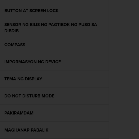
o
l
BUTTON AT SCREEN LOCK
l
a
SENSOR NG BILIS NG PAGTIBOK NG PUSO SA
v
DIBDIB
e
r
COMPASS
k
k
o
IMPORMASYON NG DEVICE
s
i
v
TEMA NG DISPLAY
u
s
DO NOT DISTURB MODE
t
o
n
PAKIRAMDAM
s
a
a
MAGHANAP PABALIK
v