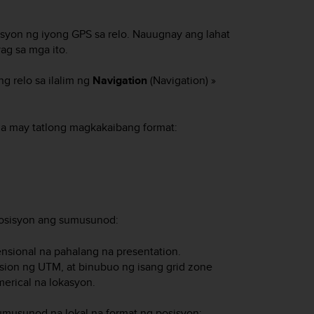
isyon ng iyong GPS sa relo. Nauugnay ang lahat
ag sa mga ito.
g relo sa ilalim ng
Navigation
(Navigation) »
 na may tatlong magkakaibang format:
posisyon ang sumusunod:
nsional na pahalang na presentation.
sion ng UTM, at binubuo ng isang grid zone
merical na lokasyon.
musunod na lokal na format ng posisyon: