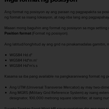
Ang format ng posisyon ay ang paraan ng pagpapakita sa pos
ng format sa iisang lokasyon, at nag-iiba lang ang pagpapahay
Maaari mong baguhin ang format ng posisyon sa mga setting n
Position format
(Format ng posisyon).
Ang latitud/longhitud ay ang grid na pinakamadalas gamitin,
WGS84 Hd.d°
WGS84 Hd°m.m'
WGS84 Hd°m's.s
Kasama sa iba pang available na pangkaraniwang format ng 
Ang UTM (Universal Transverse Mercator) ay may two-dime
Ang MGRS (Military Grid Reference System) ay isang exten
designator, 100,000 metrong square identifier, at isang nu
Suunto Spartan Sport Wrist HR
sinusuportahan din ang mga su