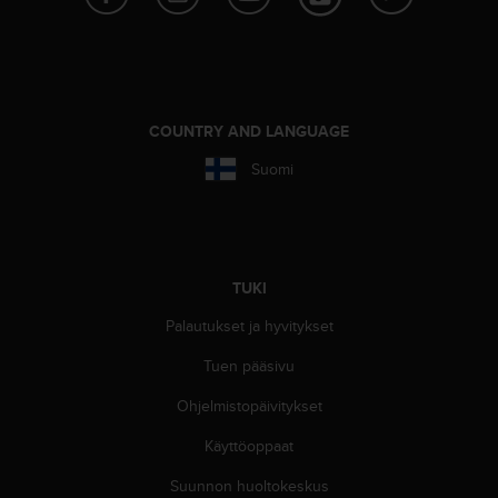
A
A
-
t
a
s
COUNTRY AND LANGUAGE
o
n
Suomi
v
a
a
t
i
TUKI
m
u
Palautukset ja hyvitykset
k
Tuen pääsivu
s
e
Ohjelmistopäivitykset
t
s
Käyttöoppaat
e
k
Suunnon huoltokeskus