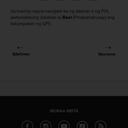
-
Sa tuwing nagna-navigate ka ng daanan o ng POI,
o
h
awtomatikong itatakda sa
Best
(Pinakamahusay) ang
j
katumpakan ng GPS.
e
i
s
t
u
Edellinen
Seuraava
s
)
2
.
0
-
v
e
r
s
SEURAA MEITÄ
i
o
n