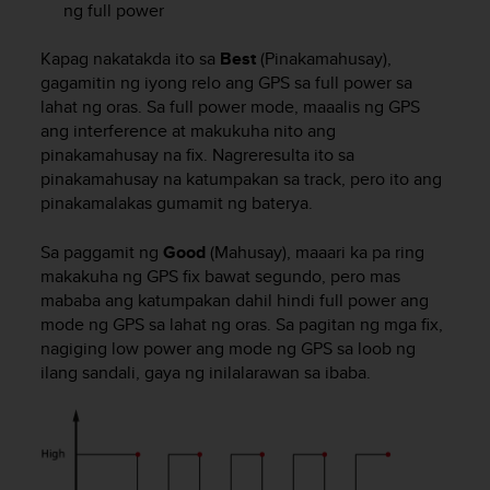
ng full power
o
l
Kapag nakatakda ito sa
Best
(Pinakamahusay),
l
a
gagamitin ng iyong relo ang GPS sa full power sa
v
lahat ng oras. Sa full power mode, maaalis ng GPS
e
ang interference at makukuha nito ang
r
pinakamahusay na fix. Nagreresulta ito sa
k
pinakamahusay na katumpakan sa track, pero ito ang
k
pinakamalakas gumamit ng baterya.
o
s
Sa paggamit ng
Good
(Mahusay), maaari ka pa ring
i
makakuha ng GPS fix bawat segundo, pero mas
v
mababa ang katumpakan dahil hindi full power ang
u
s
mode ng GPS sa lahat ng oras. Sa pagitan ng mga fix,
t
nagiging low power ang mode ng GPS sa loob ng
o
ilang sandali, gaya ng inilalarawan sa ibaba.
n
s
a
a
v