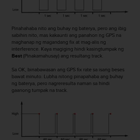
u
t
e
t
t
Pinahahaba nito ang buhay ng baterya, pero ang ibig
a
sabihin nito, mas kakaunti ang panahon ng GPS na
v
maghanap ng magandang fix at mag-alis ng
u
interference. Kaya magiging hindi kasingtumpak ng
u
Best
(Pinakamahusay) ang resultang track.
s
o
Sa OK, binabawasan ang GPS fix rate sa isang beses
h
bawat minuto. Lubha nitong pinapahaba ang buhay
j
e
ng baterya, pero nagreresulta naman sa hindi
i
gaanong tumpak na track.
d
e
n
(
W
C
A
G