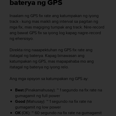
t
baterya ng GPS
ä
m
Inaalam ng GPS fix rate ang katumpakan ng iyong
ä
track - kung mas maikli ang interval sa pagitan ng
ä
n
mga fix, mas magiging tumpak ang track. Nire-record
t
ang bawat GPS fix sa iyong log kapag nagre-record
ä
ng ehersisyo.
l
l
Direkta ring naaapektuhan ng GPS fix rate ang
ä
itatagal ng baterya. Kapag binawasan ang
v
katumpakan ng GPS, mas mapapahaba mo ang
e
itatagal ng baterya ng iyong relo.
r
k
k
Ang mga opsyon sa katumpakan ng GPS ay:
o
s
Best
(Pinakamahusay): ~ 1 segundo na fix rate na
i
gumagamit ng full power
v
Good
(Mahusay): ~ 1 segundo na fix rate na
u
gumagamit ng low power
s
OK
(OK): ~ 60 segundo na fix rate na gumagamit
t