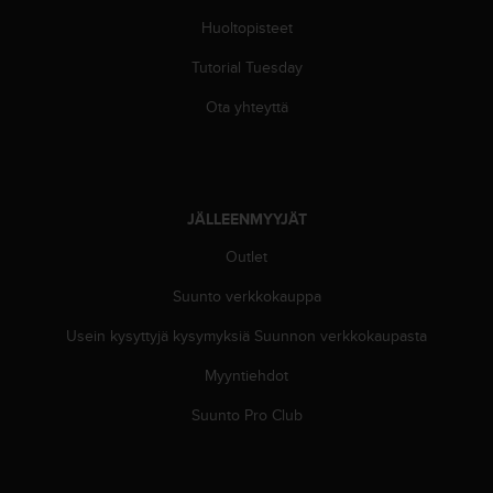
ä
m
Huoltopisteet
y
Tutorial Tuesday
ö
s
Ota yhteyttä
m
u
i
d
e
JÄLLEENMYYJÄT
n
s
Outlet
a
a
Suunto verkkokauppa
v
u
Usein kysyttyjä kysymyksiä Suunnon verkkokaupasta
t
Myyntiehdot
e
t
Suunto Pro Club
t
a
v
u