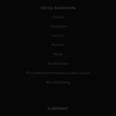
u
TIETOA SUUNNOSTA
t
t
Uutiset
a
k
Yhtiötiedot
o
s
Careers
k
Perinne
e
v
Media
i
e
Sustainability
n
s
EU:n vaatimustenmukaisuusvakuutukset
t
a
Whistleblowing
n
d
a
r
d
KUMPPANIT
i