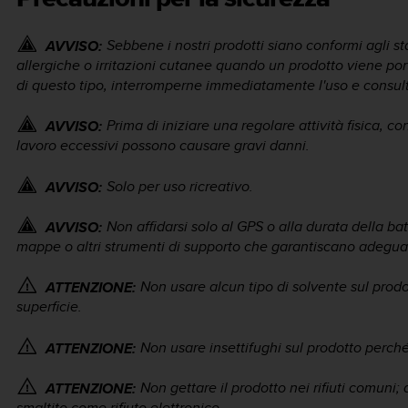
Sebbene i nostri prodotti siano conformi agli st
AVVISO:
allergiche o irritazioni cutanee quando un prodotto viene port
di questo tipo, interromperne immediatamente l'uso e consul
Prima di iniziare una regolare attività fisica, c
AVVISO:
lavoro eccessivi possono causare gravi danni.
Solo per uso ricreativo.
AVVISO:
Non affidarsi solo al GPS o alla durata della b
AVVISO:
mappe o altri strumenti di supporto che garantiscano adeguat
Non usare alcun tipo di solvente sul pro
ATTENZIONE:
superficie.
Non usare insettifughi sul prodotto perch
ATTENZIONE:
Non gettare il prodotto nei rifiuti comuni; 
ATTENZIONE:
smaltito come rifiuto elettronico.