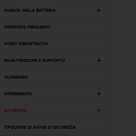
a
g
DURATA DELLA BATTERIA
g
i
DOMANDE FREQUENTI
u
n
g
VIDEO DIMOSTRATIVI
a
i
l
MANUTENZIONE E SUPPORTO
l
i
v
GLOSSARIO
e
l
RIFERIMENTO
l
o
A
SICUREZZA
A
d
i
TIPOLOGIE DI AVVISI DI SICUREZZA
c