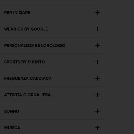
c
u
r
PER INIZIARE
a
r
WEAR OS BY GOOGLE
e
c
h
PERSONALIZZARE L'OROLOGIO
e
q
u
SPORTS BY SUUNTO
e
s
t
FREQUENZA CARDIACA
o
s
ATTIVITÀ GIORNALIERA
i
t
o
SONNO
w
e
b
MUSICA
r