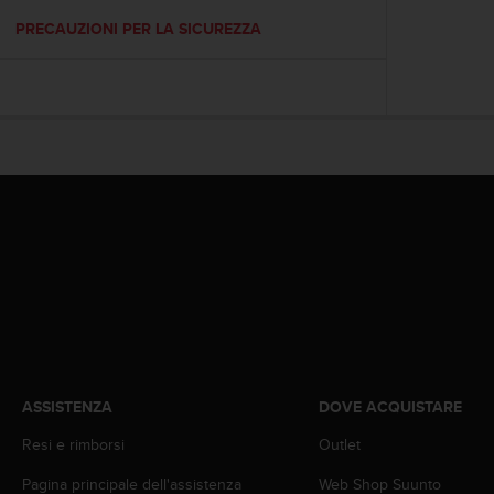
o
n
PRECAUZIONI PER LA SICUREZZA
f
o
r
m
i
t
à
a
l
l
e
W
e
b
C
o
n
ASSISTENZA
DOVE ACQUISTARE
t
Resi e rimborsi
Outlet
e
n
Pagina principale dell'assistenza
Web Shop Suunto
t