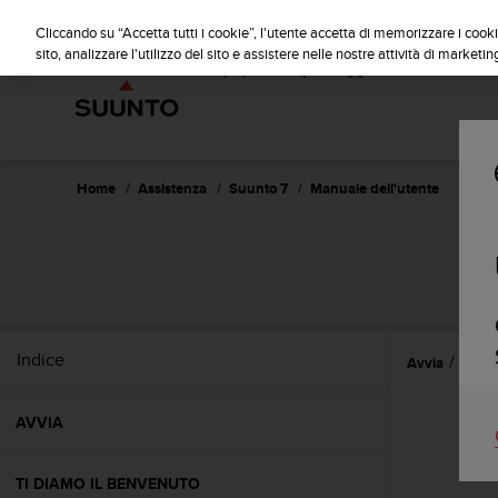
S
u
Cliccando su “Accetta tutti i cookie”, l'utente accetta di memorizzare i cooki
u
sito, analizzare l'utilizzo del sito e assistere nelle nostre attività di marketin
n
t
o
s
i
i
Home
Assistenza
Suunto 7
Manuale dell'utente
m
p
e
g
n
a
p
Indice
Avvia
Sicur
e
r
a
AVVIA
s
s
i
TI DIAMO IL BENVENUTO