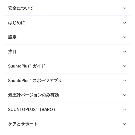
安全について
はじめに
設定
注目
SuuntoPlus™ ガイド
SuuntoPlus™ スポーツアプリ
気圧計バージョンのみ有効
SUUNTOPLUS™（BARO）
ウォッチ
ケアとサポート
Suunto Vertical 2