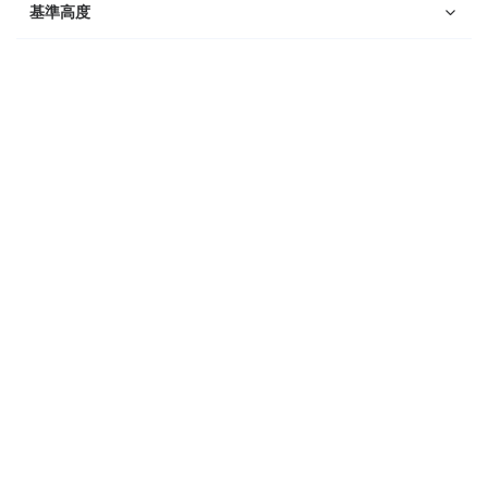
Suunto Race 2
基準高度
Suunto Run
Suunto Race S
Suunto Ocean
Suunto Race
Suunto Vertical
Suunto 9 Peak Pro
Suunto 9 Peak
Suunto 9
Suunto 7
Suunto 5 Peak
Suunto 5
Suunto 3
Suunto 3 Fitness