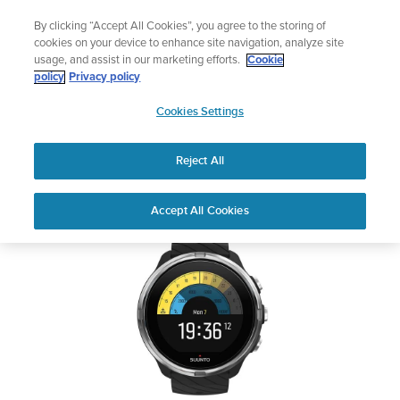
コ
サマーセール
By clicking “Accept All Cookies”, you agree to the storing of
ン
期間限定割引――
最大22%オフ
cookies on your device to enhance site navigation, analyze site
テ
usage, and assist in our marketing efforts.
Cookie
ン
SUUNTO 9
policy
Privacy policy
ツ
SUUNTO
に
Cookies Settings
APAC
ス
安全性および規制に関する情報
キ
Reject All
ッ
プ
PDFをダウンロードしてください
Home
サポー
ユーザーガイ
SUUNTO 9 ユーザーガイ
Accept All Cookies
ト
ド
ド
ユーザーガイド
製品マニュアルを確認し、ハウツービデオを視聴し、Q&Aを読ん
で、Suunto 製品を最大限に活用してください。下のドロップダ
ウン メニューから製品を選択してください。