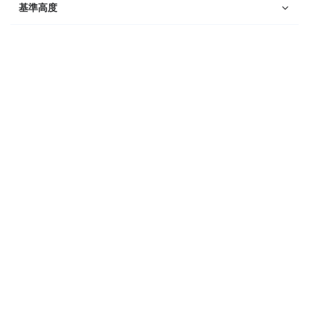
Suunto Race 2
基準高度
Suunto Run
Suunto Race S
Suunto Ocean
Suunto Race
Suunto Vertical
Suunto 9 Peak Pro
Suunto 9 Peak
Suunto 9
Suunto 7
Suunto 5 Peak
Suunto 5
Suunto 3
Suunto 3 Fitness