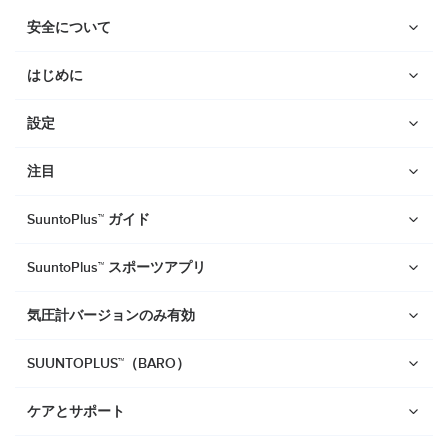
安全について
はじめに
設定
注目
SuuntoPlus™ ガイド
SuuntoPlus™ スポーツアプリ
気圧計バージョンのみ有効
SUUNTOPLUS™（BARO）
ウォッチ
ケアとサポート
Suunto Vertical 2