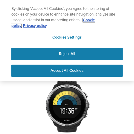
コ
ニュースレターに登録すると、5％オフになります。
By clicking “Accept All Cookies”, you agree to the storing of
ン
|返品無料
cookies on your device to enhance site navigation, analyze site
テ
usage, and assist in our marketing efforts.
Cookie
ン
SUUNTO 9
policy
Privacy policy
ツ
SUUNTO
に
Cookies Settings
APAC
ス
安全性および規制に関する情報
キ
Reject All
ッ
プ
PDFをダウンロードしてください
Home
サポー
ユーザーガイ
SUUNTO 9 ユーザーガイ
Accept All Cookies
ト
ド
ド
ユーザーガイド
製品マニュアルを確認し、ハウツービデオを視聴し、Q&Aを読ん
で、Suunto 製品を最大限に活用してください。下のドロップダ
ウン メニューから製品を選択してください。