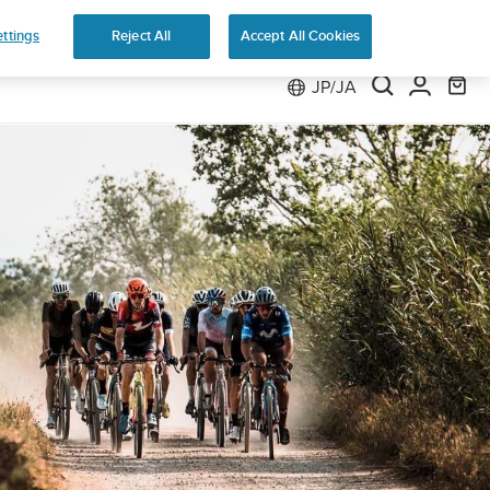
返品無料
ttings
Reject All
Accept All Cookies
JP/JA