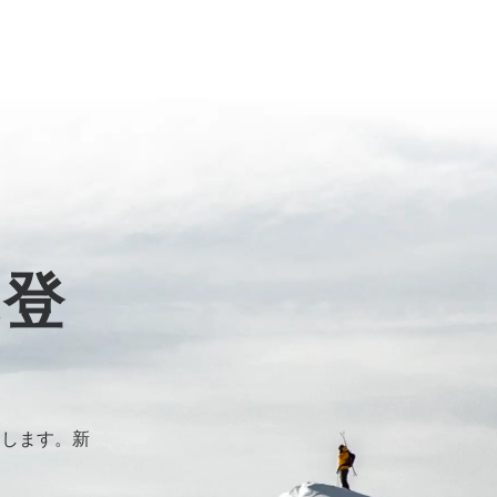
に登
けします。新
。