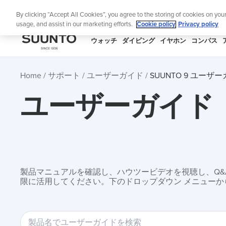
コ
ニュ
By clicking “Accept All Cookies”, you agree to the storing of cookies on you
ン
usage, and assist in our marketing efforts.
Cookie policy
Privacy policy
テ
ン
SUUNTO
ウォッチ
ダイビング
イヤホン
コンパス
ツ
APAC
に
Home
サポート
ユーザーガイド
SUUNTO 9 ユーザ
ス
キ
ユーザーガイド
ッ
プ
製品マニュアルを確認し、ハウツービデオを視聴し、Q&Aを
限に活用してください。下のドロップダウン メニューか