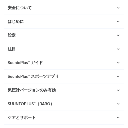
安全について
はじめに
設定
注目
SuuntoPlus™ ガイド
SuuntoPlus™ スポーツアプリ
気圧計バージョンのみ有効
SUUNTOPLUS™（BARO）
ウォッチ
ケアとサポート
Suunto Vertical 2