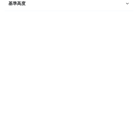
Suunto Race 2
基準高度
Suunto Run
Suunto Race S
Suunto Ocean
Suunto Race
Suunto Vertical
Suunto 9 Peak Pro
Suunto 9 Peak
Suunto 9
Suunto 7
Suunto 5 Peak
Suunto 5
Suunto 3
Suunto 3 Fitness