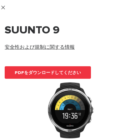
コ
ニュースレターに登録すると、5％オフになります。
ン
|返品無料
テ
ン
SUUNTO 9
ツ
SUUNTO
に
APAC
ス
安全性および規制に関する情報
キ
ッ
プ
PDFをダウンロードしてください
Home
サポー
ユーザーガイ
SUUNTO 9 ユーザーガイ
ト
ド
ド
ユーザーガイド
製品マニュアルを確認し、ハウツービデオを視聴し、Q&Aを読ん
で、Suunto 製品を最大限に活用してください。下のドロップダ
ウン メニューから製品を選択してください。