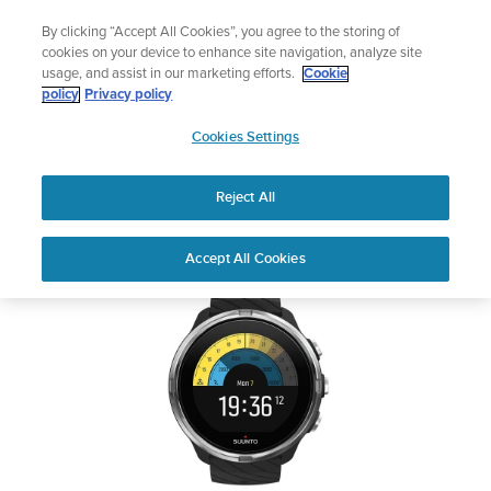
コ
ニュースレターに登録すると、5％オフになります。
By clicking “Accept All Cookies”, you agree to the storing of
ン
|返品無料
cookies on your device to enhance site navigation, analyze site
テ
usage, and assist in our marketing efforts.
Cookie
ン
SUUNTO 9
policy
Privacy policy
ツ
SUUNTO
に
Cookies Settings
APAC
ス
安全性および規制に関する情報
キ
Reject All
ッ
プ
PDFをダウンロードしてください
Home
サポー
ユーザーガイ
SUUNTO 9 ユーザーガイ
Accept All Cookies
ト
ド
ド
ユーザーガイド
製品マニュアルを確認し、ハウツービデオを視聴し、Q&Aを読ん
で、Suunto 製品を最大限に活用してください。下のドロップダ
ウン メニューから製品を選択してください。