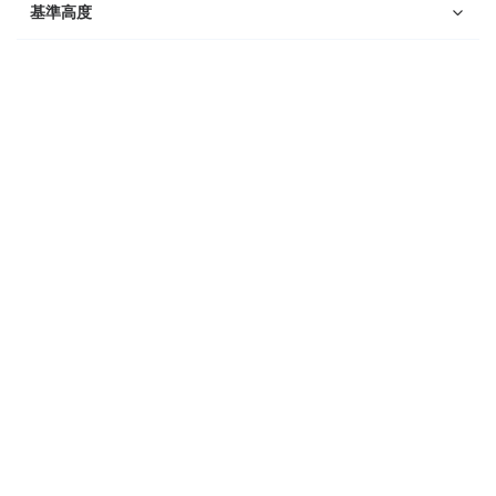
Suunto Race 2
基準高度
Suunto Run
Suunto Race S
Suunto Ocean
Suunto Race
Suunto Vertical
Suunto 9 Peak Pro
Suunto 9 Peak
Suunto 9
Suunto 7
Suunto 5 Peak
Suunto 5
Suunto 3
Suunto 3 Fitness