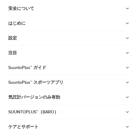
安全について
はじめに
設定
注目
SuuntoPlus™ ガイド
SuuntoPlus™ スポーツアプリ
気圧計バージョンのみ有効
SUUNTOPLUS™（BARO）
ウォッチ
ケアとサポート
Suunto Vertical 2