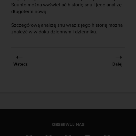
y
Suunto można wyświetlać historię snu i jego analizę
n
długoterminową.
a
i
Szczegółową analizę snu wraz z jego historią można
n
znaleźć w widoku dziennym i dzienniku.
t
e
r
n
e
Wstecz
Dalej
t
o
w
a
o
s
i
ą
g
n
OBSERWUJ NAS
ę
ł