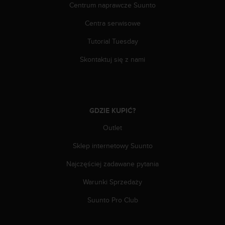
Centrum naprawcze Suunto
y
t
Centra serwisowe
y
c
Tutorial Tuesday
z
n
Skontaktuj się z nami
y
m
i
W
C
GDZIE KUPIĆ?
A
Outlet
G
2
Sklep internetowy Suunto
.
0
Najczęściej zadawane pytania
(
W
Warunki Sprzedaży
e
b
Suunto Pro Club
C
o