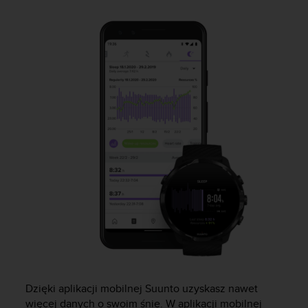
s
t
a
r
a
ń
,
a
b
y
n
i
n
i
e
j
s
z
a
w
i
Dzięki aplikacji mobilnej Suunto uzyskasz nawet
t
więcej danych o swoim śnie. W aplikacji mobilnej
r