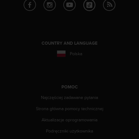
a
z
g
o
d
n
o
COUNTRY AND LANGUAGE
ś
ć
Polska
n
a
p
o
z
POMOC
i
o
Najczęściej zadawane pytania
m
i
Strona główna pomocy technicznej
e
A
Aktualizacje oprogramowania
A
Podręczniki użytkownika
z
w