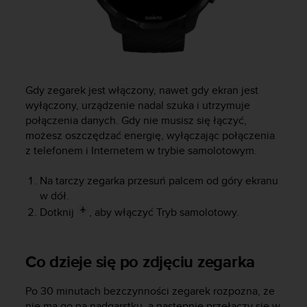
t
e
r
n
e
t
o
Gdy zegarek jest włączony, nawet gdy ekran jest
w
wyłączony, urządzenie nadal szuka i utrzymuje
e
połączenia danych. Gdy nie musisz się łączyć,
j
możesz oszczędzać energię, wyłączając połączenia
p
z telefonem i Internetem w trybie samolotowym.
r
o
s
Na tarczy zegarka przesuń palcem od góry ekranu
i
w dół.
m
Dotknij
, aby włączyć Tryb samolotowy.
y
o
k
Co dzieje się po zdjęciu zegarka
o
n
t
Po 30 minutach bezczynności zegarek rozpozna, że
a
nie ma go na nadgarstku, a następnie przełączy się w