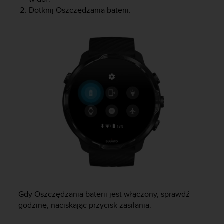
d
Dotknij Oszczędzania baterii.
a
ł
a
i
n
n
y
m
s
t
a
n
d
a
r
d
o
m
Gdy Oszczędzania baterii jest włączony, sprawdź
u
godzinę, naciskając przycisk zasilania.
ł
a