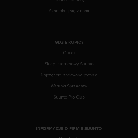
A
Skontaktuj się z nami
+
1
8
5
5
2
GDZIE KUPIĆ?
5
Outlet
8
0
Sklep internetowy Suunto
9
0
Najczęściej zadawane pytania
0
(
Warunki Sprzedaży
l
Suunto Pro Club
i
n
i
a
b
e
INFORMACJE O FIRMIE SUUNTO
z