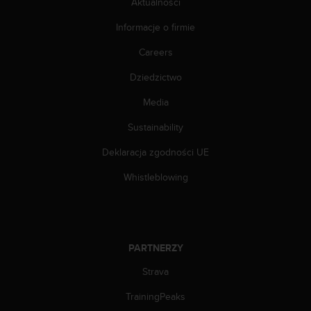
Aktualności
p
ł
Informacje o firmie
a
t
Careers
n
a
Dziedzictwo
)
Media
.
Sustainability
Deklaracja zgodności UE
Whistleblowing
PARTNERZY
Strava
TrainingPeaks