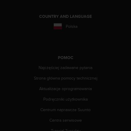
t
a
p
COUNTRY AND LANGUAGE
o
d
Polska
n
u
m
e
r
POMOC
e
m
Najczęściej zadawane pytania
t
e
Strona główna pomocy technicznej
l
Aktualizacje oprogramowania
e
f
Podręczniki użytkownika
o
n
Centrum naprawcze Suunto
u
w
Centra serwisowe
U
S
Tutorial Tuesday