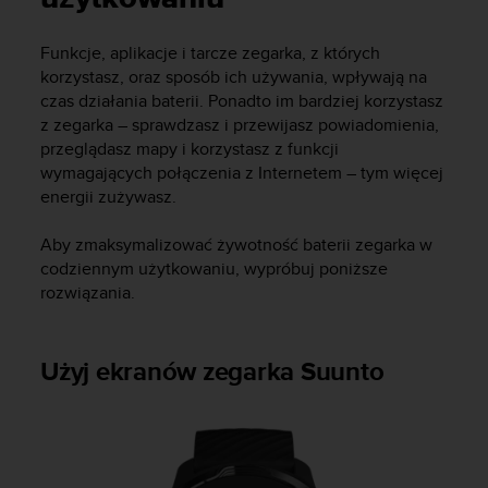
s
t
a
Funkcje, aplikacje i tarcze zegarka, z których
r
korzystasz, oraz sposób ich używania, wpływają na
a
czas działania baterii. Ponadto im bardziej korzystasz
ń
z zegarka – sprawdzasz i przewijasz powiadomienia,
,
przeglądasz mapy i korzystasz z funkcji
a
wymagających połączenia z Internetem – tym więcej
b
energii zużywasz.
y
n
i
Aby zmaksymalizować żywotność baterii zegarka w
n
codziennym użytkowaniu, wypróbuj poniższe
i
rozwiązania.
e
j
s
Użyj ekranów zegarka Suunto
z
a
w
i
t
r