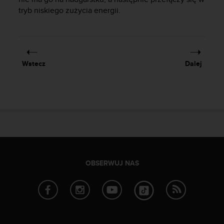
k
tryb niskiego zużycia energii.
t
z
d
z
i
Wstecz
Dalej
a
ł
e
m
o
b
s
ł
u
g
OBSERWUJ NAS
i
k
l
i
e
n