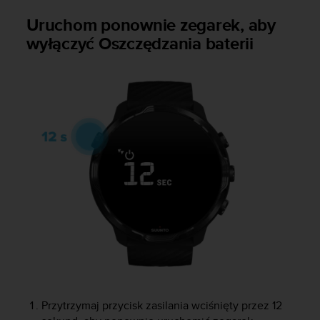
t
w
Uruchom ponownie zegarek, aby
i
wyłączyć Oszczędzania baterii
e
ń
d
o
s
t
ę
p
u
.
W
p
r
z
y
p
a
d
k
Przytrzymaj przycisk zasilania wciśnięty przez 12
u