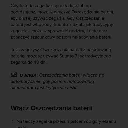
e
Gdy bateria zegarka się rozładuje lub np.
l
podróżujesz, możesz włączyć Oszczędzania baterii,
i
n
aby dłużej używać zegarka. Gdy Oszczędzania
e
baterii jest włączony,
Suunto 7
działa jak tradycyjny
s
zegarek – możesz sprawdzić godzinę i datę oraz
)
zobaczyć szacunkowy poziom naładowania baterii.
,
a
Jeśli włączysz Oszczędzania baterii z naładowaną
t
baterią, możesz używać
Suunto 7
jak tradycyjnego
a
zegarka do 40 dni.
k
ż
e
Oszczędzania baterii włącza się
UWAGA:
b
automatycznie, gdy poziom naładowania
y
akumulatora jest krytycznie niski.
o
d
p
Włącz Oszczędzania baterii
o
w
i
Na tarczy zegarka przesuń palcem od góry ekranu
a
w dół.