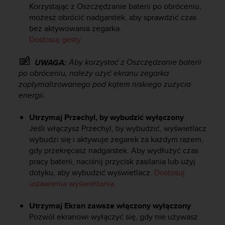
Korzystając z Oszczędzanie baterii po obróceniu,
y
możesz obrócić nadgarstek, aby sprawdzić czas
t
bez aktywowania zegarka.
y
c
Dostosuj gesty
z
n
Aby korzystać z Oszczędzanie baterii
UWAGA:
y
po obróceniu, należy użyć ekranu zegarka
m
zoptymalizowanego pod kątem niskiego zużycia
i
energii.
W
C
Utrzymaj Przechyl, by wybudzić wyłączony
A
Jeśli włączysz Przechyl, by wybudzić, wyświetlacz
G
wybudzi się i aktywuje zegarek za każdym razem,
2
.
gdy przekręcasz nadgarstek. Aby wydłużyć czas
0
pracy baterii, naciśnij przycisk zasilania lub użyj
(
dotyku, aby wybudzić wyświetlacz.
Dostosuj
W
ustawienia wyświetlania
e
b
Utrzymaj Ekran zawsze włączony wyłączony
C
Pozwól ekranowi wyłączyć się, gdy nie używasz
o