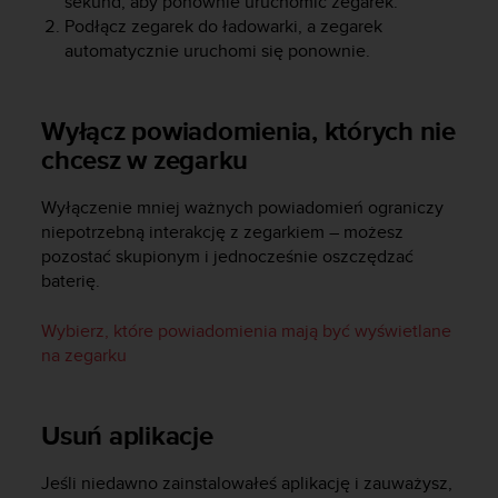
sekund, aby ponownie uruchomić zegarek.
p
Podłącz zegarek do ładowarki, a zegarek
r
automatycznie uruchomi się ponownie.
o
b
l
Wyłącz powiadomienia, których nie
e
chcesz w zegarku
m
ó
w
Wyłączenie mniej ważnych powiadomień ograniczy
z
niepotrzebną interakcję z zegarkiem – możesz
d
pozostać skupionym i jednocześnie oszczędzać
o
baterię.
s
t
Wybierz, które powiadomienia mają być wyświetlane
ę
p
na zegarku
e
m
d
Usuń aplikacje
o
i
Jeśli niedawno zainstalowałeś aplikację i zauważysz,
n