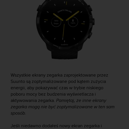
y
n
a
i
n
t
e
r
n
e
t
o
w
Wszystkie ekrany zegarka zaprojektowane przez
a
Suunto są zoptymalizowane pod kątem zużycia
o
energii, aby pokazywać czas w trybie niskiego
s
poboru mocy bez budzenia wyświetlacza i
i
aktywowania zegarka.
Pamiętaj, że inne ekrany
ą
zegarka mogą nie być zoptymalizowane w ten sam
g
sposób.
n
ę
ł
Jeśli niedawno dodałeś nowy ekran zegarka i