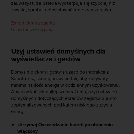
a
zauważysz, że bateria wyczerpuje się szybciej niż
z
zwykle, spróbuj odinstalować ten ekran zegarka.
g
o
Zmień ekran zegarka
d
Usuń tarczę zegarka
n
o
ś
Użyj ustawień domyślnych dla
ć
n
wyświetlacza i gestów
a
p
Domyślnie ekran i gesty służące do interakcji z
o
Suunto 7
są skonfigurowane tak, aby zużywały
z
minimalną ilość energii w codziennym użytkowaniu.
i
Aby uzyskać jak najlepsze wrażenia, użyj ustawień
o
m
domyślnych dotyczących ekranów zegarka Suunto
i
zoptymalizowanych pod kątem niskiego zużycia
e
energii.
A
A
Utrzymaj Oszczędzanie baterii po obróceniu
z
włączony
w