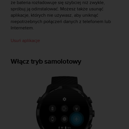
że bateria rozładowuje się szybciej niż zwykle,
f
spróbuj ją odinstalować. Możesz także usunąć
o
r
aplikacje, których nie używasz, aby uniknąć
m
niepotrzebnych połączeń danych z telefonem lub
a
Internetem.
c
j
Usuń aplikacje
i
w
t
Włącz tryb samolotowy
e
j
w
i
t
r
y
n
i
e
i
n