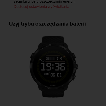
zegarka w celu oszczędzania energii.
n
Dostosuj ustawienia wyświetlania
t
e
n
t
Użyj trybu oszczędzania baterii
A
c
c
e
s
s
i
b
i
l
i
t
y
G
u
i
d