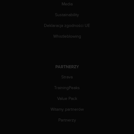
k
Media
t
Sustainability
z
d
Deklaracja zgodności UE
z
i
Whistleblowing
a
ł
e
m
o
PARTNERZY
b
s
Strava
ł
u
TrainingPeaks
g
Value Pack
i
k
Witamy partnerów
l
i
Partnerzy
e
n