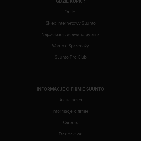
t
GDZIE KUPIĆ?
e
Outlet
r
n
Sklep internetowy Suunto
e
t
Najczęściej zadawane pytania
o
w
Warunki Sprzedaży
e
j
Suunto Pro Club
p
r
o
s
i
INFORMACJE O FIRMIE SUUNTO
m
Aktualności
y
o
Informacje o firmie
k
o
Careers
n
t
Dziedzictwo
a