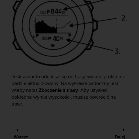
t
w
i
e
ń
d
o
s
t
ę
p
u
.
Jeśli zanadto oddalisz się od trasy, wykres profilu nie
W
będzie aktualizowany. Na wykresie widoczny jest
p
wtedy napis
Zboczenie z trasy
. Aby uzyskać
r
dokładne wyniki wysokości, musisz powrócić na
z
trasę.
y
p
a
d
k
Wstecz
Dalej
u