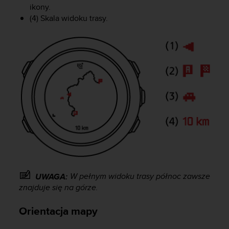
e
ikony.
l
(4) Skala widoku trasy.
i
n
e
s
)
,
a
t
a
k
ż
e
b
y
o
d
W pełnym widoku trasy północ zawsze
UWAGA:
p
znajduje się na górze.
o
w
Orientacja mapy
i
a