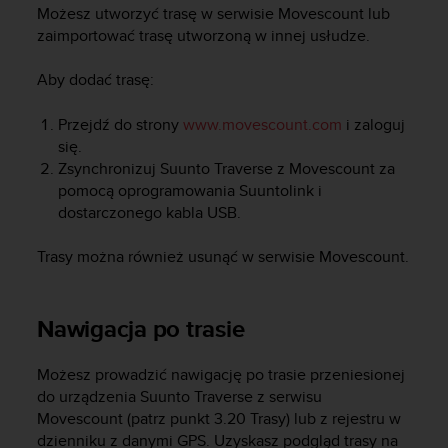
s
Możesz utworzyć trasę w serwisie Movescount lub
t
zaimportować trasę utworzoną w innej usłudze.
a
r
Aby dodać trasę:
a
ń
,
Przejdź do strony
www.movescount.com
i zaloguj
a
się.
b
Zsynchronizuj
Suunto Traverse
z Movescount za
y
pomocą oprogramowania Suuntolink i
n
dostarczonego kabla USB.
i
n
Trasy można również usunąć w serwisie Movescount.
i
e
j
s
Nawigacja po trasie
z
a
Możesz prowadzić nawigację po trasie przeniesionej
w
do urządzenia
Suunto Traverse
z serwisu
i
Movescount (patrz punkt 3.20 Trasy) lub z rejestru w
t
dzienniku z danymi GPS. Uzyskasz podgląd trasy na
r