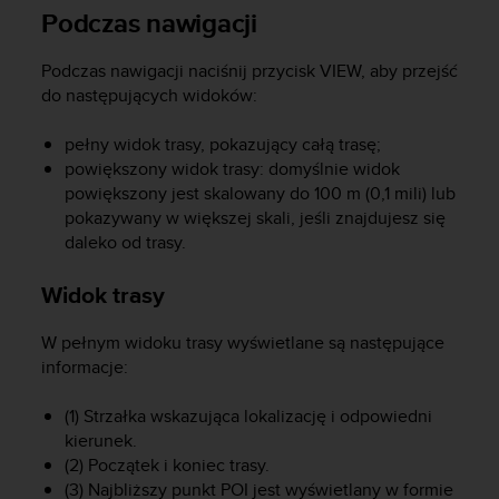
n
Podczas nawigacji
t
e
Podczas nawigacji naciśnij przycisk
VIEW
, aby przejść
n
do następujących widoków:
t
A
pełny widok trasy, pokazujący całą trasę;
c
c
powiększony widok trasy: domyślnie widok
e
powiększony jest skalowany do 100 m (0,1 mili) lub
s
pokazywany w większej skali, jeśli znajdujesz się
s
daleko od trasy.
i
b
Widok trasy
i
l
W pełnym widoku trasy wyświetlane są następujące
i
informacje:
t
y
G
(1) Strzałka wskazująca lokalizację i odpowiedni
u
kierunek.
i
(2) Początek i koniec trasy.
d
(3) Najbliższy punkt POI jest wyświetlany w formie