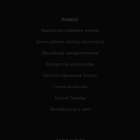
f
o
r
POMOC
m
a
Najczęściej zadawane pytania
c
j
Strona główna pomocy technicznej
i
w
Aktualizacje oprogramowania
t
Podręczniki użytkownika
e
j
Centrum naprawcze Suunto
w
i
Centra serwisowe
t
r
Tutorial Tuesday
y
n
Skontaktuj się z nami
i
e
i
n