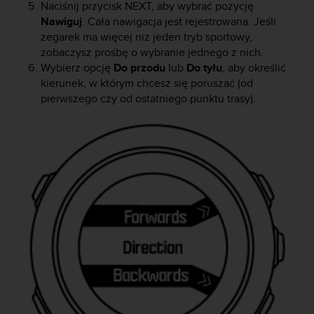
a
Naciśnij przycisk
NEXT
, aby wybrać pozycję
z
Nawiguj
. Cała nawigacja jest rejestrowana. Jeśli
g
zegarek ma więcej niż jeden tryb sportowy,
o
zobaczysz prośbę o wybranie jednego z nich.
d
Wybierz opcję
Do przodu
lub
Do tyłu
, aby określić
n
kierunek, w którym chcesz się poruszać (od
o
pierwszego czy od ostatniego punktu trasy).
ś
ć
n
a
p
o
z
i
o
m
i
e
A
A
z
w