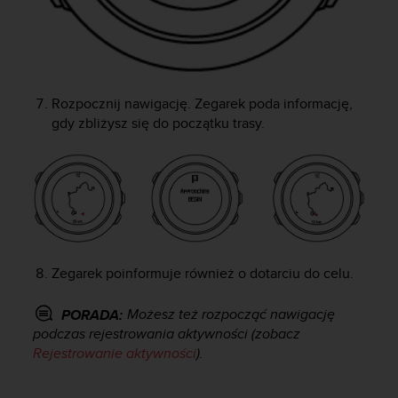
y
t
y
c
z
Rozpocznij nawigację. Zegarek poda informację,
n
y
gdy zbliżysz się do początku trasy.
m
i
W
C
A
G
2
.
Zegarek poinformuje również o dotarciu do celu.
0
(
Możesz też rozpocząć nawigację
PORADA:
W
podczas rejestrowania aktywności (zobacz
e
Rejestrowanie aktywności
).
b
C
o