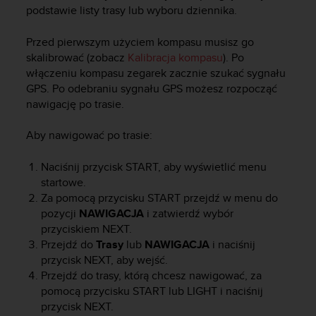
y
podstawie listy trasy lub wyboru dziennika.
n
a
Przed pierwszym użyciem kompasu musisz go
i
skalibrować (zobacz
Kalibracja kompasu
). Po
n
włączeniu kompasu zegarek zacznie szukać sygnału
t
GPS. Po odebraniu sygnału GPS możesz rozpocząć
e
nawigację po trasie.
r
n
Aby nawigować po trasie:
e
t
o
Naciśnij przycisk
START
, aby wyświetlić menu
w
startowe.
a
Za pomocą przycisku
START
przejdź w menu do
o
pozycji
NAWIGACJA
i zatwierdź wybór
s
przyciskiem
NEXT
.
i
Przejdź do
Trasy
lub
NAWIGACJA
i naciśnij
ą
przycisk
NEXT
, aby wejść.
g
Przejdź do trasy, którą chcesz nawigować, za
n
pomocą przycisku
START
lub
LIGHT
i naciśnij
ę
przycisk
NEXT
.
ł