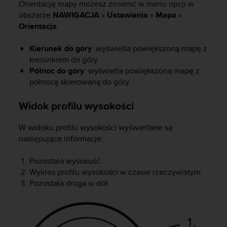
Orientację mapy możesz zmienić w menu opcji w
d
obszarze
NAWIGACJA
»
Ustawienia
»
Mapa
»
a
Orientacja
.
ł
a
i
Kierunek do góry
: wyświetla powiększoną mapę z
n
kierunkiem do góry.
n
Północ do góry
: wyświetla powiększoną mapę z
y
północą skierowaną do góry.
m
s
Widok profilu wysokości
t
a
W widoku profilu wysokości wyświetlane są
n
następujące informacje:
d
a
r
Pozostała wysokość.
d
Wykres profilu wysokości w czasie rzeczywistym.
o
Pozostała droga w dół
m
u
ł
a