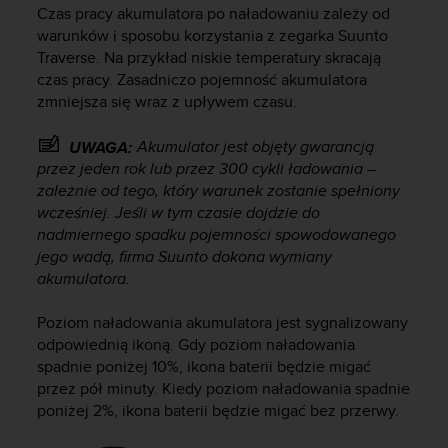
s
Czas pracy akumulatora po naładowaniu zależy od
t
warunków i sposobu korzystania z zegarka
Suunto
a
Traverse
. Na przykład niskie temperatury skracają
r
czas pracy. Zasadniczo pojemność akumulatora
a
zmniejsza się wraz z upływem czasu.
ń
,
a
Akumulator jest objęty gwarancją
UWAGA:
b
przez jeden rok lub przez 300 cykli ładowania –
y
zależnie od tego, który warunek zostanie spełniony
n
wcześniej. Jeśli w tym czasie dojdzie do
i
nadmiernego spadku pojemności spowodowanego
n
jego wadą, firma Suunto dokona wymiany
i
akumulatora.
e
j
Poziom naładowania akumulatora jest sygnalizowany
s
z
odpowiednią ikoną. Gdy poziom naładowania
a
spadnie poniżej 10%, ikona baterii będzie migać
w
przez pół minuty. Kiedy poziom naładowania spadnie
i
poniżej 2%, ikona baterii będzie migać bez przerwy.
t
r