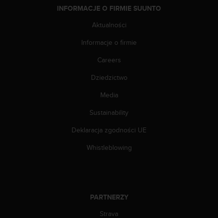
e
INFORMACJE O FIRMIE SUUNTO
l
i
Aktualności
n
e
Informacje o firmie
s
)
Careers
,
Dziedzictwo
a
t
Media
a
k
Sustainability
ż
e
Deklaracja zgodności UE
b
y
Whistleblowing
o
d
p
o
w
PARTNERZY
i
Strava
a