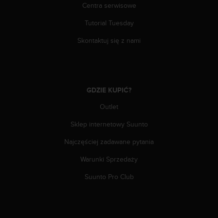
n
Centra serwisowe
t
Tutorial Tuesday
e
n
Skontaktuj się z nami
t
A
c
c
e
GDZIE KUPIĆ?
s
s
Outlet
i
b
Sklep internetowy Suunto
i
l
Najczęściej zadawane pytania
i
Warunki Sprzedaży
t
y
Suunto Pro Club
G
u
i
d