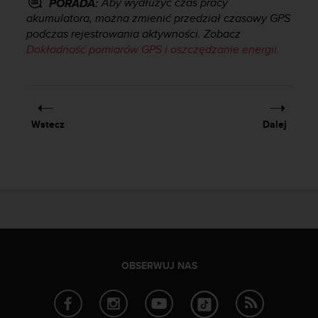
Aby wydłużyć czas pracy
PORADA:
a
akumulatora, można zmienić przedział czasowy GPS
z
g
podczas rejestrowania aktywności. Zobacz
o
Dokładność pomiarów GPS i oszczędzanie energii
.
d
n
o
ś
ć
Wstecz
Dalej
n
a
p
o
z
i
o
m
i
e
OBSERWUJ NAS
A
A
z
w