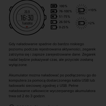
y
n
a
i
n
t
e
r
n
Gdy naładowanie spadnie do bardzo niskiego
e
poziomu podczas rejestrowania aktywności, zegarek
t
zatrzyma się i zapisze zarejestrowane dane. Zegarek
o
nadal będzie pokazywał czas, ale przyciski zostaną
w
wyłączone.
a
o
s
Akumulator można naładować po podłączeniu go do
i
komputera za pomocą dostarczonego kabla USB lub
ą
ładowarki sieciowej zgodnej z USB. Pełne
g
naładowanie całkowicie wyczerpanego akumulatora
n
trwa od 2 do 3 godzin.
ę
ł