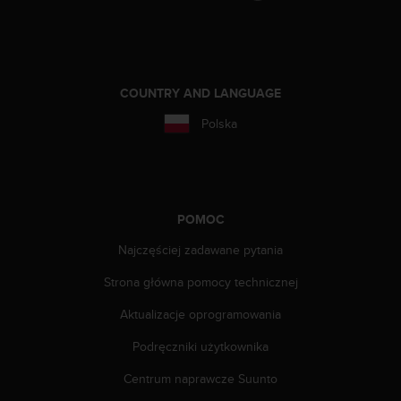
y
t
y
c
z
COUNTRY AND LANGUAGE
n
y
Polska
m
i
W
C
A
POMOC
G
2
Najczęściej zadawane pytania
.
Strona główna pomocy technicznej
0
(
Aktualizacje oprogramowania
W
e
Podręczniki użytkownika
b
C
Centrum naprawcze Suunto
o