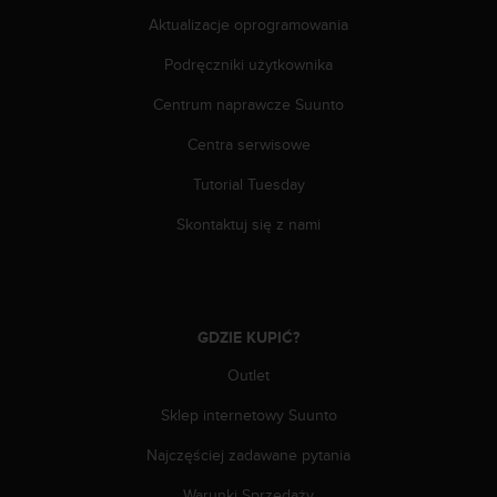
a
Aktualizacje oprogramowania
z
g
Podręczniki użytkownika
o
d
Centrum naprawcze Suunto
n
o
Centra serwisowe
ś
ć
Tutorial Tuesday
n
Skontaktuj się z nami
a
p
o
z
i
GDZIE KUPIĆ?
o
m
Outlet
i
e
Sklep internetowy Suunto
A
A
Najczęściej zadawane pytania
z
w
Warunki Sprzedaży