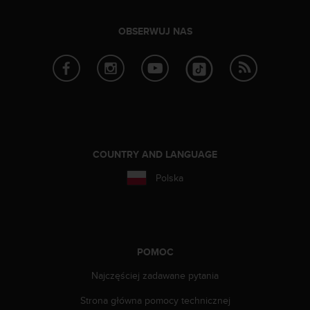
y
n
OBSERWUJ NAS
a
i
n
t
e
r
n
e
t
COUNTRY AND LANGUAGE
o
w
Polska
a
o
s
i
ą
POMOC
g
n
Najczęściej zadawane pytania
ę
ł
Strona główna pomocy technicznej