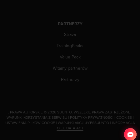
n
t
e
n
PARTNERZY
t
A
Strava
c
TrainingPeaks
c
e
Value Pack
s
s
Witamy partnerów
i
b
Partnerzy
i
l
i
t
y
.
PRAWA AUTORSKIE © 2026 SUUNTO.
WSZELKIE PRAWA ZASTRZEŻONE.
G
WARUNKI KORZYSTANIA Z SERWISU
|
POLITYKA PRYWATNOŚCI
|
COOKIES
|
u
USTAWIENIA PLIKÓW COOKIE
|
WARUNKI AKCJI #YESSUUNTO
|
INFORMACJA
i
O EU DATA ACT
d