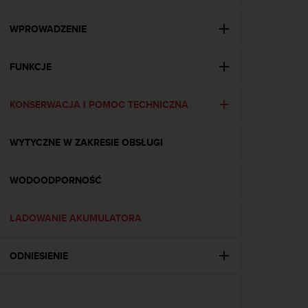
s
t
a
WPROWADZENIE
r
a
FUNKCJE
ń
,
a
KONSERWACJA I POMOC TECHNICZNA
b
y
n
WYTYCZNE W ZAKRESIE OBSŁUGI
i
n
i
WODOODPORNOŚĆ
e
j
ŁADOWANIE AKUMULATORA
s
z
a
ODNIESIENIE
w
i
t
r