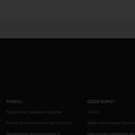
a
z
g
o
d
n
o
ś
ć
n
a
p
o
z
i
o
m
POMOC
GDZIE KUPIĆ?
i
e
Najczęściej zadawane pytania
Outlet
A
A
Strona główna pomocy technicznej
Sklep internetowy Suunto
z
Aktualizacje oprogramowania
Najczęściej zadawane pyt
w