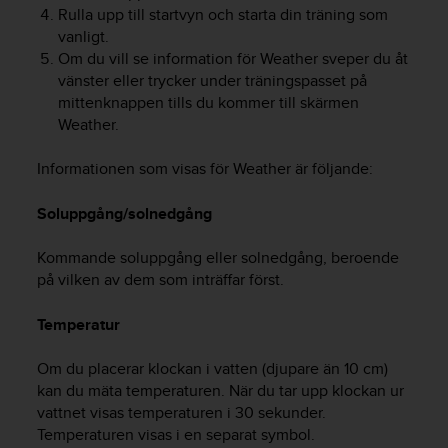
v
Rulla upp till startvyn och starta din träning som
å
vanligt.
A
Om du vill se information för Weather sveper du åt
A
vänster eller trycker under träningspasset på
i
mittenknappen tills du kommer till skärmen
e
Weather.
n
l
Informationen som visas för Weather är följande:
i
g
Soluppgång/solnedgång
h
e
t
Kommande soluppgång eller solnedgång, beroende
m
på vilken av dem som inträffar först.
e
d
Temperatur
W
e
Om du placerar klockan i vatten (djupare än 10 cm)
b
kan du mäta temperaturen. När du tar upp klockan ur
C
vattnet visas temperaturen i 30 sekunder.
o
n
Temperaturen visas i en separat symbol.