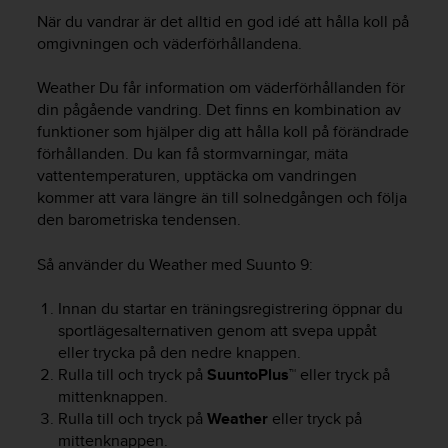
e
När du vandrar är det alltid en god idé att hålla koll på
n
n
omgivningen och väderförhållandena.
a
w
Weather Du får information om väderförhållanden för
e
din pågående vandring. Det finns en kombination av
b
funktioner som hjälper dig att hålla koll på förändrade
b
förhållanden. Du kan få stormvarningar, mäta
p
vattentemperaturen, upptäcka om vandringen
l
kommer att vara längre än till solnedgången och följa
a
den barometriska tendensen.
t
s
s
Så använder du Weather med
Suunto 9
:
k
a
Innan du startar en träningsregistrering öppnar du
u
sportlägesalternativen genom att svepa uppåt
p
eller trycka på den nedre knappen.
p
Rulla till och tryck på
SuuntoPlus™
eller tryck på
n
mittenknappen.
å
Rulla till och tryck på
Weather
eller tryck på
n
mittenknappen.
i