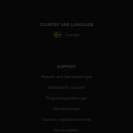
i
k
t
l
COUNTRY AND LANGUAGE
i
n
Sverige
j
e
r
f
ö
SUPPORT
r
t
Returer och återbetalningar
i
l
Startsida för support
l
g
Programuppdateringar
ä
Handledningar
n
g
Suuntos reparationscenter
l
i
Serviceställen