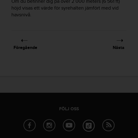
Om du befinner dig på över 2 000 meters (6 561 ft)
i
höjd visas ett värde för syrehalten jämfört med vid
n
havsnivå.
e
s
(
W
C
Föregående
Nästa
A
G
)
2
.
0
o
c
h
a
FÖLJ OSS
n
d
r
a
r