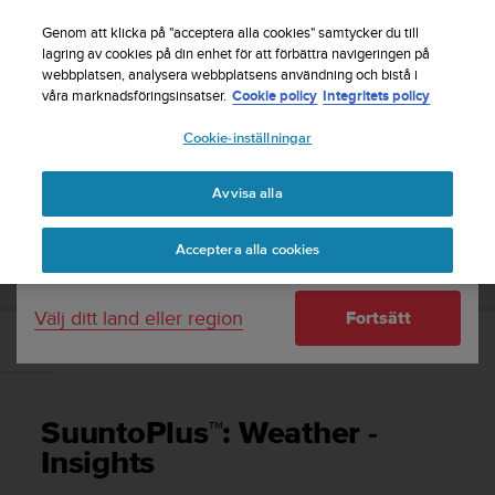
S
Registrera dig för nyhetsbrevet och få 5% rabatt
|
u
Genom att klicka på "acceptera alla cookies" samtycker du till
Gratis returfrakt
u
lagring av cookies på din enhet för att förbättra navigeringen på
Ditt land eller region:
webbplatsen, analysera webbplatsens användning och bistå i
n
våra marknadsföringsinsatser.
Cookie policy
Integritets policy
t
o
Cookie-inställningar
United States
s
t
Home
Support
Suunto 9
Användarhandbok
r
Avvisa alla
Currency: $ (USD)
ä
v
Shipping only to United States
SUUNTO 9 ANVÄNDARHANDBOK
Acceptera alla cookies
a
r
e
Välj ditt land eller region
Fortsätt
f
t
SuuntoPlus™: Weather - Insights
e
r
a
SuuntoPlus™: Weather -
t
t
Insights
d