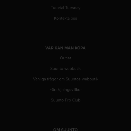
g
h
Tutorial Tuesday
e
t
Kontakta oss
.
K
o
n
t
VAR KAN MAN KÖPA
a
Outlet
k
t
Suunto webbutik
a
v
Vanliga frågor om Suuntos webbutik
å
r
Försäljningsvillkor
k
u
Suunto Pro Club
n
d
t
j
ä
OM SUUNTO