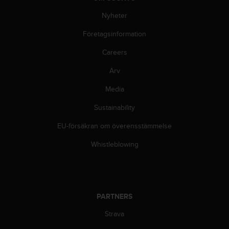
n
Nyheter
s
t
Företagsinformation
p
å
Careers
+
1
Arv
8
5
Media
5
Sustainability
2
5
EU-försäkran om överensstämmelse
8
0
Whistleblowing
9
0
0
(
a
PARTNERS
v
g
Strava
i