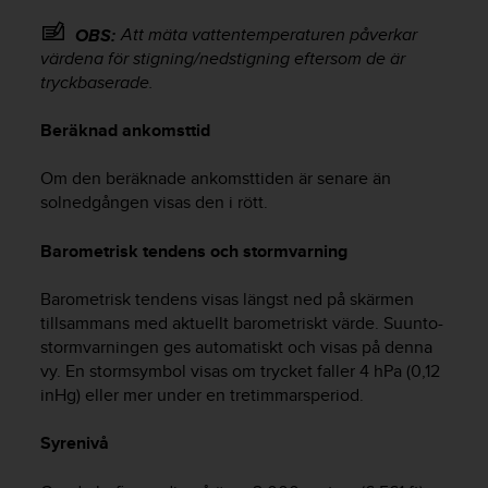
t
e
Att mäta vattentemperaturen påverkar
OBS:
n
värdena för stigning/nedstigning eftersom de är
t
tryckbaserade.
A
c
Beräknad ankomsttid
c
e
Om den beräknade ankomsttiden är senare än
s
solnedgången visas den i rött.
s
i
b
Barometrisk tendens och stormvarning
i
l
Barometrisk tendens visas längst ned på skärmen
i
tillsammans med aktuellt barometriskt värde. Suunto-
t
stormvarningen ges automatiskt och visas på denna
y
vy. En stormsymbol visas om trycket faller 4 hPa (0,12
G
inHg) eller mer under en tretimmarsperiod.
u
i
d
Syrenivå
e
l