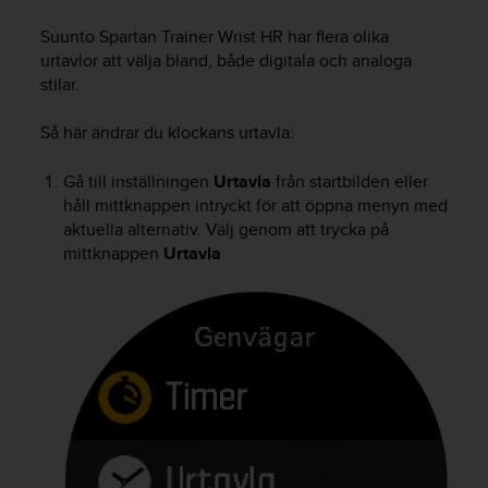
e
n
Suunto Spartan Trainer Wrist HR
har flera olika
n
urtavlor att välja bland, både digitala och analoga
a
stilar.
w
e
Så här ändrar du klockans urtavla:
b
b
p
Gå till inställningen
Urtavla
från startbilden eller
l
håll mittknappen intryckt för att öppna menyn med
a
aktuella alternativ. Välj genom att trycka på
t
mittknappen
Urtavla
s
s
k
a
u
p
p
n
å
n
i