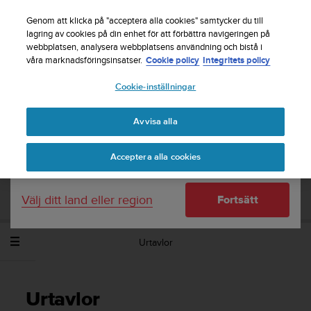
S
Registrera dig för nyhetsbrevet och få 5% rabatt
|
u
Genom att klicka på "acceptera alla cookies" samtycker du till
Gratis returfrakt
u
lagring av cookies på din enhet för att förbättra navigeringen på
Ditt land eller region:
webbplatsen, analysera webbplatsens användning och bistå i
n
våra marknadsföringsinsatser.
Cookie policy
Integritets policy
t
o
Cookie-inställningar
United States
s
t
Home
Support
Suunto Spartan Trainer Wrist HR
r
Användarhandbok - 2.6
Avvisa alla
Currency: $ (USD)
ä
v
Shipping only to United States
Acceptera alla cookies
a
SUUNTO SPARTAN TRAINER WRIST HR
r
ANVÄNDARHANDBOK - 2.6
e
Välj ditt land eller region
Fortsätt
f
t
e
Urtavlor
r
a
t
t
Urtavlor
d