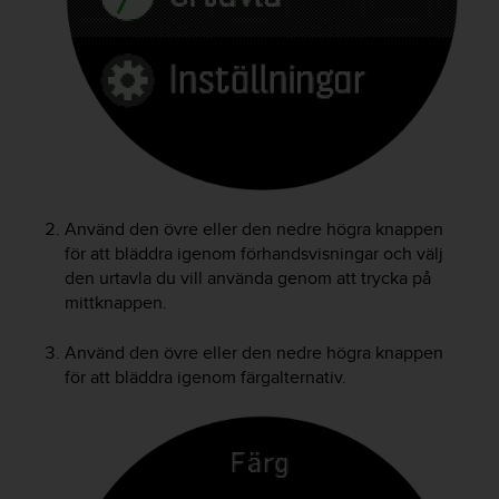
v
å
A
A
i
e
n
l
i
g
Använd den övre eller den nedre högra knappen
h
för att bläddra igenom förhandsvisningar och välj
e
den urtavla du vill använda genom att trycka på
t
mittknappen.
m
e
d
Använd den övre eller den nedre högra knappen
W
för att bläddra igenom färgalternativ.
e
b
C
o
n