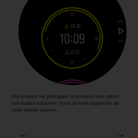
t
e
n
t
A
c
c
e
s
s
i
b
i
l
i
t
Alla urtavlor har ytterligare information som datum
y
och dubbla tidszoner. Tryck på mittknappen för att
G
växla mellan skärmar.
u
i
d
e
l