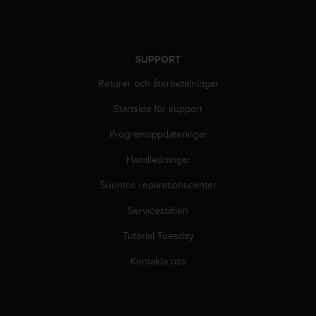
i
k
t
l
SUPPORT
i
n
Returer och återbetalningar
j
e
Startsida för support
r
f
Programuppdateringar
ö
Handledningar
r
t
Suuntos reparationscenter
i
l
Serviceställen
l
g
Tutorial Tuesday
ä
n
Kontakta oss
g
l
i