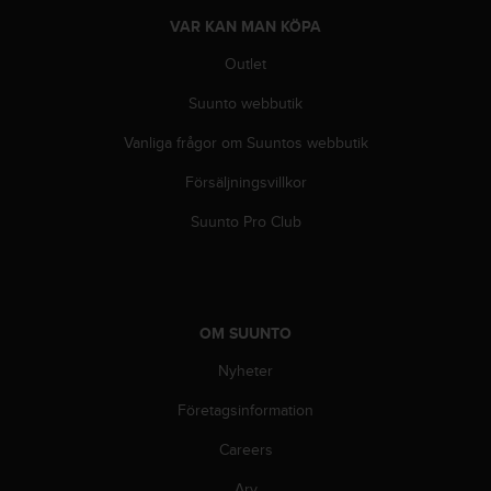
g
h
VAR KAN MAN KÖPA
e
Outlet
t
.
Suunto webbutik
K
o
Vanliga frågor om Suuntos webbutik
n
t
Försäljningsvillkor
a
k
Suunto Pro Club
t
a
v
å
r
OM SUUNTO
k
Nyheter
u
n
Företagsinformation
d
t
Careers
j
ä
Arv