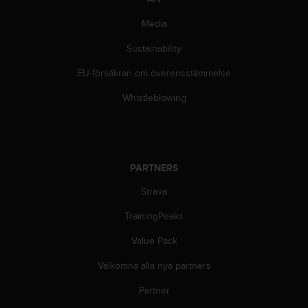
n
s
Media
t
Sustainability
p
å
EU-försäkran om överensstämmelse
+
1
Whistleblowing
8
5
5
2
5
PARTNERS
8
0
Strava
9
0
TrainingPeaks
0
Value Pack
(
a
Välkomna alla nya partners
v
g
Partner
i