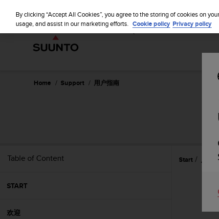
S
WE SH
u
By clicking “Accept All Cookies”, you agree to the storing of cookies on you
u
usage, and assist in our marketing efforts.
Cookie policy
Privacy policy
n
t
o
i
s
c
Home
Support
用户指南
o
m
m
i
t
t
e
Table of Content
Start
入门
d
t
o
START
a
c
h
欢迎