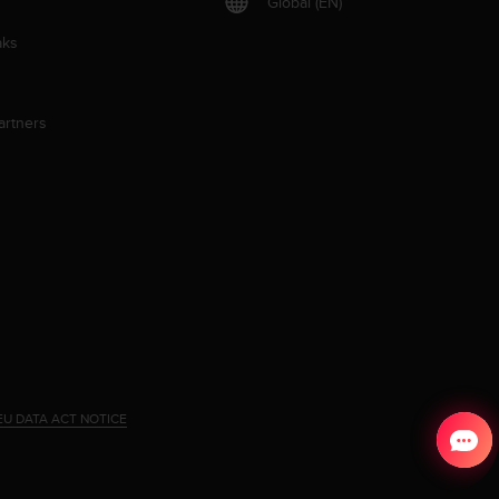
Global (EN)
aks
artners
EU DATA ACT NOTICE