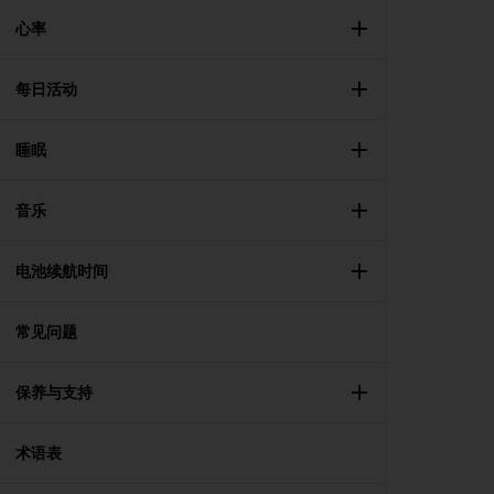
r
m
心率
a
n
每日活动
c
e
w
睡眠
i
t
h
音乐
t
h
e
电池续航时间
W
e
常见问题
b
C
o
保养与支持
n
t
e
术语表
n
t