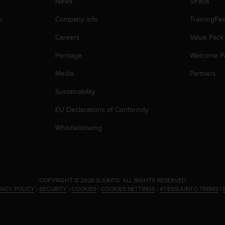
News
Strava
p
Company info
TrainingPe
Careers
Value Pack
Heritage
Welcome P
Media
Partners
Sustainability
EU Declarations of Conformity
Whistleblowing
.
COPYRIGHT © 2026 SUUNTO.
ALL RIGHTS RESERVED.
VACY POLICY
|
SECURITY
|
COOKIES
|
COOKIES SETTINGS
|
#YESSUUNTO TERMS
|