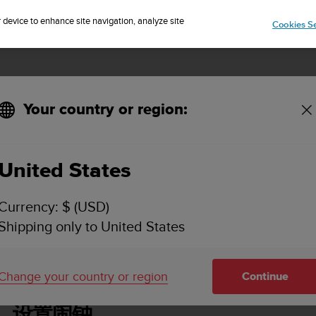
IP TO 75+ DESTINATIONS OVER THE WORLD:
CLICK HERE TO SELECT
r device to enhance site navigation, analyze site
Cookies Se
Your country or region:
United States
SUUNTO 7 用户指南
Currency: $ (USD)
Shipping only to United States
指南
设置闹钟
Change your country or region
Continue
设置闹钟