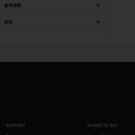
A
参考资料
c
c
安全
e
s
s
i
b
i
l
i
t
y
G
u
i
d
e
l
i
SUPPORT
WHERE TO BUY
n
e