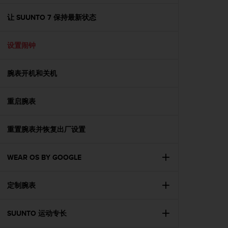
e
f
让 SUUNTO 7 保持最新状态
o
r
设置闹钟
t
h
i
腕表开机和关机
s
w
e
重启腕表
b
s
i
重置腕表并恢复出厂设置
t
e
WEAR OS BY GOOGLE
i
n
c
定制腕表
o
n
f
SUUNTO 运动专长
o