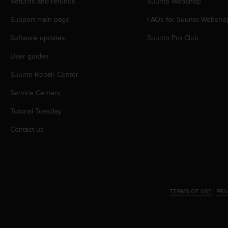
Returns and refunds
Suunto Webshop
s
(
Support main page
FAQs for Suunto Websho
W
C
Software updates
Suunto Pro Club
A
G
User guides
)
Suunto Repair Center
2
.
Service Centers
0
a
Tutorial Tuesday
n
d
Contact us
a
c
h
i
e
v
TERMS OF USE
|
PRI
i
n
g