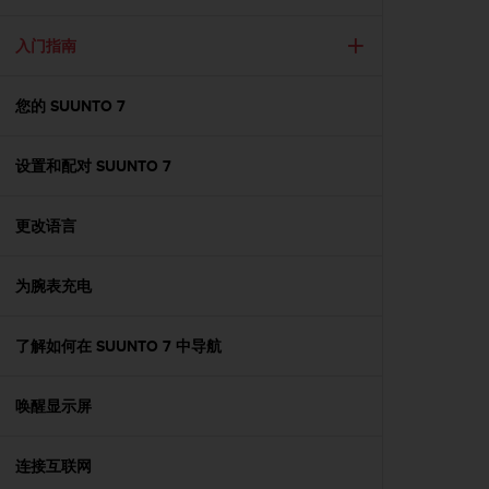
i
e
v
入门指南
i
n
您的 SUUNTO 7
g
L
e
设置和配对 SUUNTO 7
v
e
l
更改语言
A
A
c
为腕表充电
o
n
了解如何在 SUUNTO 7 中导航
f
o
r
唤醒显示屏
m
a
n
连接互联网
c