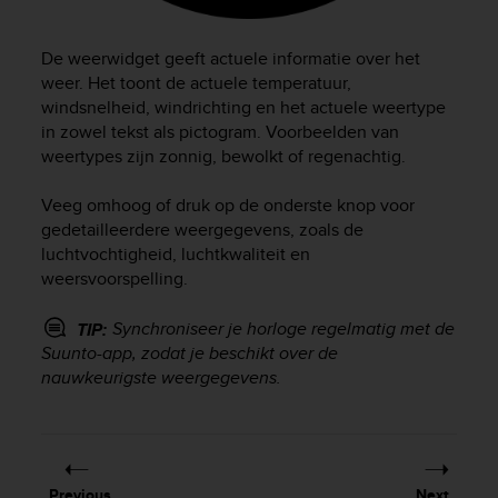
e
f
De weerwidget geeft actuele informatie over het
o
weer. Het toont de actuele temperatuur,
r
t
windsnelheid, windrichting en het actuele weertype
h
in zowel tekst als pictogram. Voorbeelden van
i
weertypes zijn zonnig, bewolkt of regenachtig.
s
w
Veeg omhoog of druk op de onderste knop voor
e
gedetailleerdere weergegevens, zoals de
b
luchtvochtigheid, luchtkwaliteit en
s
weersvoorspelling.
i
t
e
Synchroniseer je horloge regelmatig met de
TIP:
i
Suunto-app, zodat je beschikt over de
n
nauwkeurigste weergegevens.
c
o
n
f
o
Previous
Next