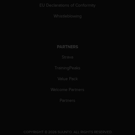
c
EU Declarations of Conformity
o
m
Whistleblowing
p
l
i
a
n
PARTNERS
c
e
Strava
w
i
TrainingPeaks
t
h
Value Pack
o
Welcome Partners
t
h
Partners
e
r
a
c
c
.
COPYRIGHT © 2026 SUUNTO.
ALL RIGHTS RESERVED.
e