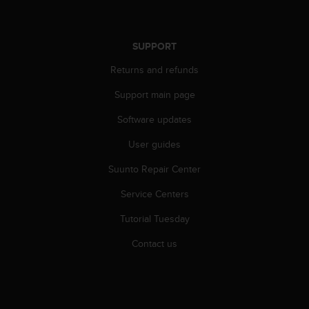
A
c
c
SUPPORT
e
s
Returns and refunds
s
i
Support main page
b
Software updates
i
l
User guides
i
t
Suunto Repair Center
y
G
Service Centers
u
i
Tutorial Tuesday
d
Contact us
e
l
i
n
e