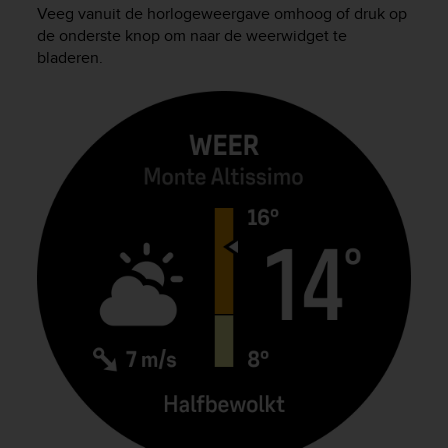
i
Veeg vanuit de horlogeweergave omhoog of druk op
e
de onderste knop om naar de weerwidget te
v
bladeren.
i
n
g
L
e
v
e
l
A
A
c
o
n
f
o
r
m
a
n
c