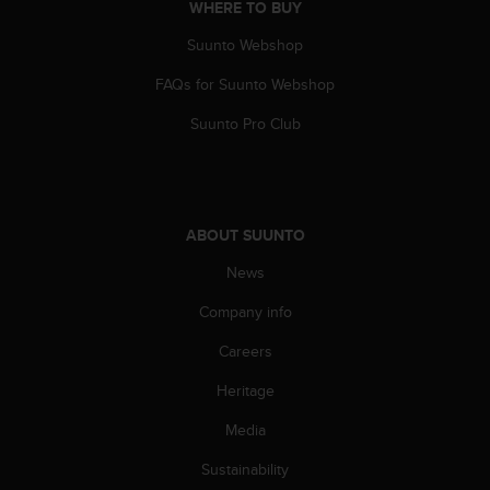
WHERE TO BUY
s
(
Suunto Webshop
W
C
FAQs for Suunto Webshop
A
G
Suunto Pro Club
)
2
.
0
a
ABOUT SUUNTO
n
d
News
a
Company info
c
h
Careers
i
e
Heritage
v
i
Media
n
g
Sustainability