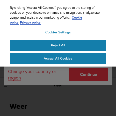
S
WE SHIP TO 75+ DESTINATIONS OVER THE
u
By clicking “Accept All Cookies”, you agree to the storing of
WORLD:
CLICK HERE TO SELECT YOURS
u
cookies on your device to enhance site navigation, analyze site
Your country or region:
usage, and assist in our marketing efforts.
Cookie
n
policy
Privacy policy
t
o
Cookies Settings
United States
i
s
Home
Support
Suunto 9 Peak Pro
Gebruikershandleiding
c
Reject All
Currency: $ (USD)
o
m
Shipping only to United States
SUUNTO 9 PEAK PRO
Accept All Cookies
m
GEBRUIKERSHANDLEIDING
i
t
Change your country or
Continue
t
region
e
Weer
d
t
o
a
Weer
c
h