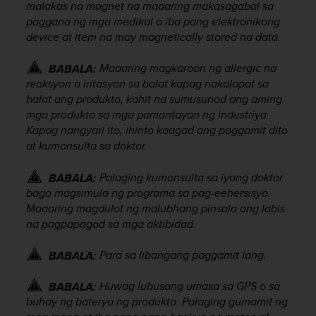
malakas na magnet na maaaring makasagabal sa
e
paggana ng mga medikal o iba pang elektronikong
f
device at item na may magnetically stored na data.
o
r
t
Maaaring magkaroon ng allergic na
BABALA:
h
reaksyon o iritasyon sa balat kapag nakalapat sa
i
balat ang produkto, kahit na sumusunod ang aming
s
mga produkto sa mga pamantayan ng industriya.
w
Kapag nangyari ito, ihinto kaagad ang paggamit dito
e
at kumonsulta sa doktor.
b
s
Palaging kumonsulta sa iyong doktor
BABALA:
i
bago magsimula ng programa sa pag-eehersisyo.
t
e
Maaaring magdulot ng malubhang pinsala ang labis
i
na pagpapagod sa mga aktibidad.
n
c
Para sa libangang paggamit lang.
BABALA:
o
n
Huwag lubusang umasa sa GPS o sa
BABALA:
f
buhay ng baterya ng produkto. Palaging gumamit ng
o