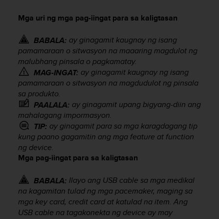
i
e
Mga uri ng mga pag-iingat para sa kaligtasan
v
i
ay ginagamit kaugnay ng isang
n
BABALA:
g
pamamaraan o sitwasyon na maaaring magdulot ng
L
malubhang pinsala o pagkamatay.
e
ay ginagamit kaugnay ng isang
MAG-INGAT:
v
pamamaraan o sitwasyon na magdudulot ng pinsala
e
sa produkto.
l
ay ginagamit upang bigyang-diin ang
PAALALA:
A
mahalagang impormasyon.
A
ay ginagamit para sa mga karagdagang tip
TIP:
c
kung paano gagamitin ang mga feature at function
o
ng device.
n
f
Mga pag-iingat para sa kaligtasan
o
r
Ilayo ang USB cable sa mga medikal
BABALA:
m
na kagamitan tulad ng mga pacemaker, maging sa
a
mga key card, credit card at katulad na item. Ang
n
USB cable na tagakonekta ng device ay may
c