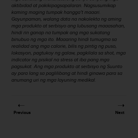
aktibidad at pakikipagsapalaran. Nagsusumikap
A
c
kaming maging tumpak hangga’t maaari.
c
Gayunpaman, walang data na nakolekta ng aming
e
mga produkto at serbisyo ang lubusang maaasahan,
s
hindi rin ganap na tumpak ang mga sukatang
s
binubuo ng mga ito. Maaaring hindi tumugma sa
i
realidad ang mga calorie, bilis ng pintig ng puso,
b
lokasyon, pagtukoy ng galaw, pagkilala sa shot, mga
i
indicator ng pisikal na stress at iba pang mga
l
pagsukat. Ang mga produkto at serbisyo ng Suunto
i
ay para lang sa paglilibang at hindi ginawa para sa
t
y
anumang uri ng mga layuning medikal.
G
u
i
d
e
Previous
Next
l
i
n
e