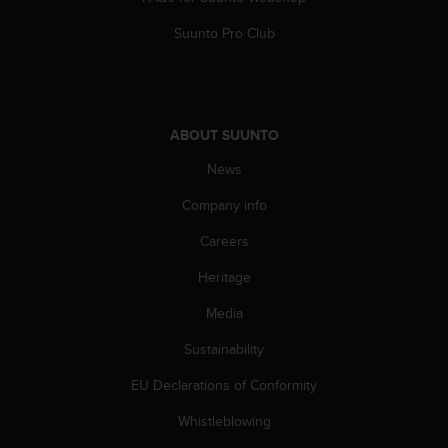
s
s
Suunto Pro Club
i
b
i
l
i
ABOUT SUUNTO
t
News
y
s
Company info
t
a
Careers
n
d
Heritage
a
r
Media
d
Sustainability
s
.
EU Declarations of Conformity
P
l
Whistleblowing
e