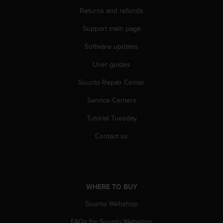
c
o
Returns and refunds
m
Support main page
p
l
Software updates
i
a
User guides
n
c
Suunto Repair Center
e
w
Service Centers
i
Tutorial Tuesday
t
h
Contact us
o
t
h
e
r
WHERE TO BUY
a
c
Suunto Webshop
c
e
FAQs for Suunto Webshop