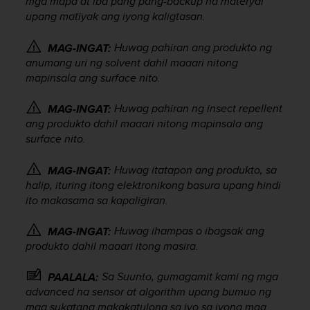
mga mapa at iba pang pang-backup na materyal
r
upang matiyak ang iyong kaligtasan.
m
a
n
Huwag pahiran ang produkto ng
MAG-INGAT:
c
anumang uri ng solvent dahil maaari nitong
e
mapinsala ang surface nito.
w
i
Huwag pahiran ng insect repellent
MAG-INGAT:
t
ang produkto dahil maaari nitong mapinsala ang
h
surface nito.
t
h
Huwag itatapon ang produkto, sa
MAG-INGAT:
e
W
halip, ituring itong elektronikong basura upang hindi
e
ito makasama sa kapaligiran.
b
C
Huwag ihampas o ibagsak ang
MAG-INGAT:
o
produkto dahil maaari itong masira.
n
t
Sa Suunto, gumagamit kami ng mga
PAALALA:
e
advanced na sensor at algorithm upang bumuo ng
n
mga sukatang makakatulong sa iyo sa iyong mga
t