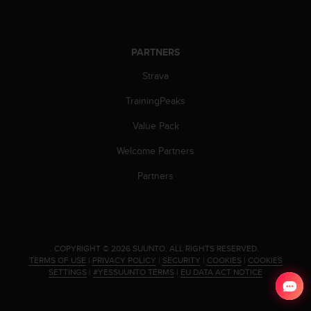
a
s
e
c
PARTNERS
o
n
Strava
t
a
TrainingPeaks
c
Value Pack
t
C
Welcome Partners
u
s
Partners
t
o
m
e
r
.
COPYRIGHT © 2026 SUUNTO.
ALL RIGHTS RESERVED.
S
TERMS OF USE
|
PRIVACY POLICY
|
SECURITY
|
COOKIES
|
COOKIES
e
SETTINGS
|
#YESSUUNTO TERMS
|
EU DATA ACT NOTICE
r
v
i