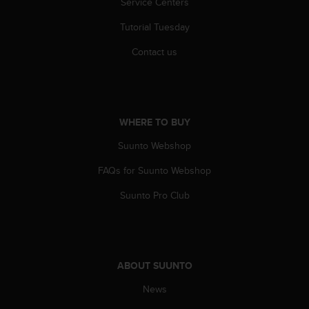
c
Service Centers
o
Tutorial Tuesday
m
p
Contact us
l
i
a
n
c
WHERE TO BUY
e
w
Suunto Webshop
i
t
FAQs for Suunto Webshop
h
o
Suunto Pro Club
t
h
e
r
a
ABOUT SUUNTO
c
News
c
e