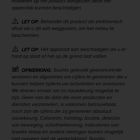
middelen op het product aangezien deze het
r
oppervlak kunnen beschadigen.
m
a
n
Behandel dit product als elektronisch
LET OP:
c
afval als u dit wilt weggooien, om het milieu te
e
beschermen.
w
i
Het apparaat kan beschadigen als u er
LET OP:
t
hard op slaat of het op de grond laat vallen.
h
t
Suunto gebruikt geavanceerde
OPMERKING:
h
sensoren en algoritmes om cijfers te genereren die u
e
W
kunnen helpen tijdens uw activiteiten en avonturen.
e
We streven ernaar om zo nauwkeurig mogelijk te
b
zijn. Geen van de data die onze producten en
C
diensten verzamelen, is volkomen betrouwbaar,
o
noch zijn de cijfers die zij genereren absoluut
n
nauwkeurig. Calorieën, hartslag, locatie, detectie
t
van beweging, schotherkenning, indicatoren van
e
fysieke stress en andere metingen komen mogelijk
n
niet overeen met de werkelijkheid. Suunto
t