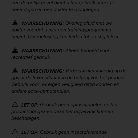
een dergelijk geval dient u het gebruik direct te
e
beëindigen en een dokter te raadplegen.
f
o
r
Overleg altijd met uw
WAARSCHUWING:
t
dokter voordat u met een trainingsprogramma
h
begint. Overbelasting kan leiden tot ernstig letsel.
i
s
Alleen bedoeld voor
WAARSCHUWING:
w
recreatief gebruik.
e
b
Vertrouw niet volledig op de
WAARSCHUWING:
s
gps of de levensduur van de batterij van het product.
i
Gebruik voor uw eigen veiligheid altijd kaarten en
t
e
andere back-upmaterialen.
i
n
Gebruik geen oplosmiddelen op het
LET OP:
c
product aangezien deze het oppervlak kunnen
o
beschadigen.
n
f
Gebruik geen insectafwerende
LET OP:
o