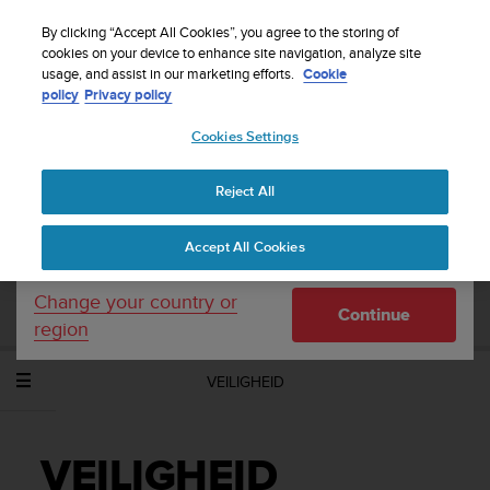
S
WE SHIP TO 75+ DESTINATIONS OVER THE
u
By clicking “Accept All Cookies”, you agree to the storing of
WORLD:
CLICK HERE TO SELECT YOURS
u
cookies on your device to enhance site navigation, analyze site
Your country or region:
usage, and assist in our marketing efforts.
Cookie
n
policy
Privacy policy
t
o
Cookies Settings
United States
i
s
Home
Support
Suunto Spartan Trainer Wrist HR
c
Gebruikershandleiding - 2.6
Reject All
Currency: $ (USD)
o
m
Shipping only to United States
Accept All Cookies
m
SUUNTO SPARTAN TRAINER WRIST HR
i
GEBRUIKERSHANDLEIDING - 2.6
t
Change your country or
Continue
t
region
e
d
VEILIGHEID
t
o
a
c
VEILIGHEID
h