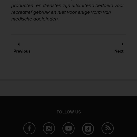
producten- en diensten zijn uitsluitend bedoeld voor
A
c
recreatief gebruik en niet voor enige vorm van
c
medische doeleinden.
e
s
s
i
b
Previous
Next
i
l
i
t
y
G
u
i
d
e
FOLLOW US
l
i
n
e