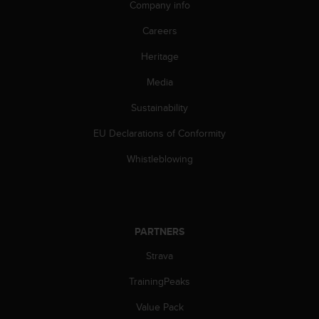
Company info
s
s
Careers
i
b
Heritage
i
l
Media
i
Sustainability
t
y
EU Declarations of Conformity
s
t
Whistleblowing
a
n
d
a
r
PARTNERS
d
s
Strava
.
P
TrainingPeaks
l
Value Pack
e