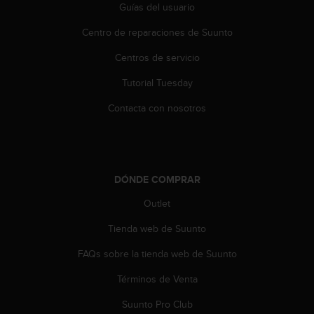
t
Guías del usuario
A
c
Centro de reparaciones de Suunto
c
e
Centros de servicio
s
Tutorial Tuesday
s
i
Contacta con nosotros
b
i
l
i
t
DÓNDE COMPRAR
y
G
Outlet
u
i
Tienda web de Suunto
d
e
FAQs sobre la tienda web de Suunto
l
Términos de Venta
i
n
Suunto Pro Club
e