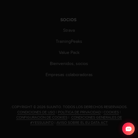
d
e
a
SOCIOS
c
c
Strava
e
s
TrainingPeaks
i
b
Value Pack
i
l
Bienvenidos, socios
i
Empresas colaboradoras
d
a
d
.
P
o
.
COPYRIGHT © 2026 SUUNTO.
TODOS LOS DERECHOS RESERVADOS.
CONDICIONES DE USO
|
POLÍTICA DE PRIVACIDAD
|
COOKIES
|
n
CONFIGURACIÓN DE COOKIES
|
CONDICIONES GENERALES DE
t
#YESSUUNTO
|
AVISO SOBRE EL EU DATA ACT
e
e
n