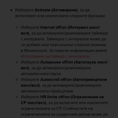
i
o
Изберете
Activate (Активиране)
, за да
w
включвате или изключвате следните функции:
e
b
Изберете
Interval off/on (Интервал изкл/
d
вкл)
, за да активирате/деактивирате таймера
e
a
с интервали. Таймерът с интервали може да
c
се добавя към персонални спортни режими
u
в Movescount. За повече информация вижте
e
Използване на таймер с интервали
.
r
Изберете
Autopause off/on (Автопауза изкл/
d
вкл)
, за да активирате/деактивирате
o
автоматичната пауза.
c
Изберете
Autoscroll off/on (Автопревъртане
o
изкл/вкл)
, за да активирате/деактивирате
n
автоматичното превъртане.
l
a
Изберете
HR limits off/on (Ограничения на
s
СР изкл/вкл)
, за да включите или изключите
P
ограниченията на СР. Стойностите на
a
ограниченията за сърдечния ритъм може да
u