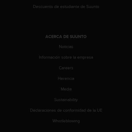
s
Descuento de estudiante de Suunto
,
W
C
A
G
ACERCA DE SUUNTO
)
2
Noticias
.
0
Información sobre la empresa
y
Careers
o
t
Herencia
r
a
Media
s
n
Sustainability
o
r
Declaraciones de conformidad de la UE
m
Whistleblowing
a
s