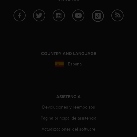
c
o
n
t
e
n
i
d
o
COUNTRY AND LANGUAGE
w
España
e
b
(
W
e
b
ASISTENCIA
C
o
Devoluciones y reembolsos
n
Página principal de asistencia
t
e
Actualizaciones del software
n