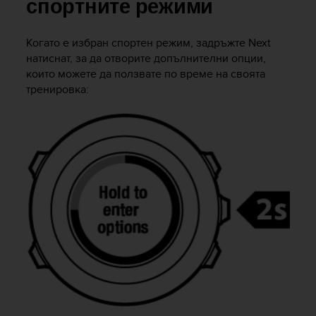
m
спортните режими
i
s
Когато е избран спортен режим, задръжте
Next
o
натиснат, за да отворите допълнителни опции,
d
e
които можете да ползвате по време на своята
a
тренировка:
l
c
a
n
z
a
r
e
l
n
i
v
e
l
d
e