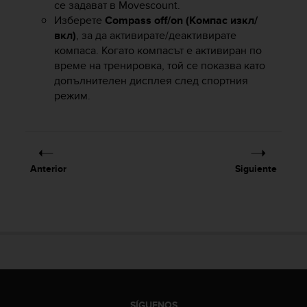
се задават в Movescount.
t
Изберете
Compass off/on (Компас изкл/
a
вкл)
, за да активирате/деактивирате
s
компаса. Когато компасът е активиран по
d
време на тренировка, той се показва като
e
допълнителен дисплея след спортния
a
c
режим.
c
e
s
i
b
Anterior
Siguiente
i
l
i
d
a
d
p
a
r
a
SÍGUENOS