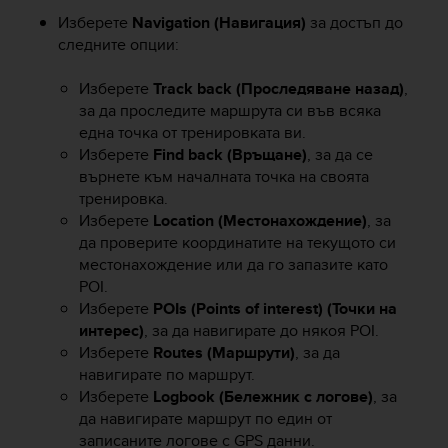
c
Изберете
Navigation (Навигация)
за достъп до
o
следните опции:
n
f
Изберете
Track back (Проследяване назад)
,
o
за да проследите маршрута си във всяка
r
една точка от тренировката ви.
m
i
Изберете
Find back (Връщане)
, за да се
d
върнете към началната точка на своята
a
тренировка.
d
Изберете
Location (Местонахождение)
, за
A
да проверите координатите на текущото си
A
местонахождение или да го запазите като
e
POI.
n
Изберете
POIs (Points of interest) (Точки на
e
интерес)
, за да навигирате до някоя POI.
s
Изберете
Routes (Маршрути)
, за да
t
e
навигирате по маршрут.
s
Изберете
Logbook (Бележник с логове)
, за
i
да навигирате маршрут по един от
t
записаните логове с GPS данни.