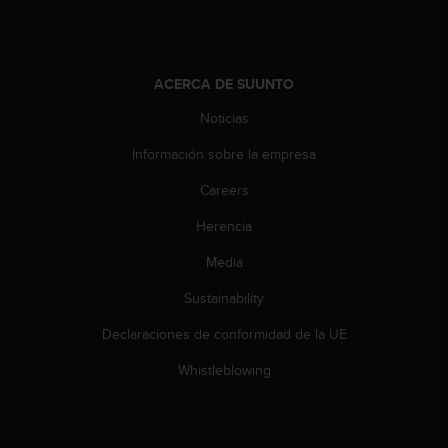
t
a
s
d
ACERCA DE SUUNTO
e
a
Noticias
c
Información sobre la empresa
c
e
Careers
s
i
Herencia
b
i
Media
l
i
Sustainability
d
Declaraciones de conformidad de la UE
a
d
Whistleblowing
p
a
r
a