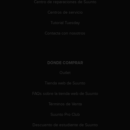
i
Centro de reparaciones de Suunto
o
Centros de servicio
w
e
Tutorial Tuesday
b
d
Contacta con nosotros
e
a
c
u
e
DÓNDE COMPRAR
r
d
Outlet
o
c
Tienda web de Suunto
o
FAQs sobre la tienda web de Suunto
n
l
Términos de Venta
a
s
Suunto Pro Club
P
a
Descuento de estudiante de Suunto
u