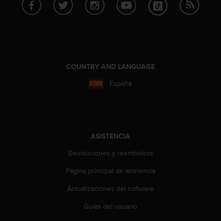
c
o
n
f
o
r
m
COUNTRY AND LANGUAGE
i
España
d
a
d
A
A
e
ASISTENCIA
n
Devoluciones y reembolsos
e
s
Página principal de asistencia
t
e
Actualizaciones del software
s
i
Guías del usuario
t