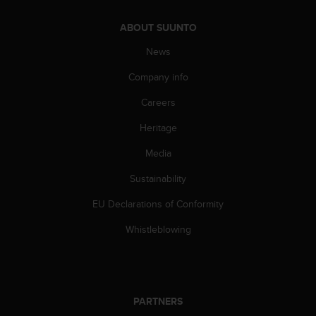
s
s
ABOUT SUUNTO
i
b
News
i
Company info
l
i
Careers
t
y
Heritage
s
t
Media
a
n
Sustainability
d
EU Declarations of Conformity
a
r
Whistleblowing
d
s
.
P
l
PARTNERS
e