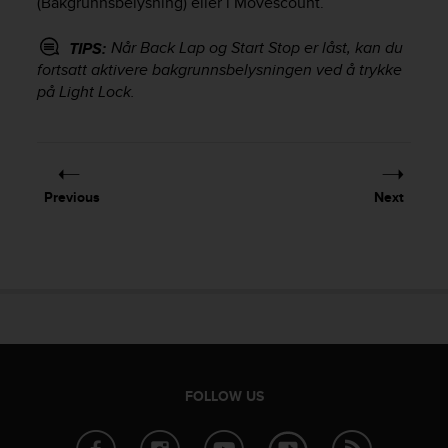
(Bakgrunnsbelysning) eller i Movescount.
A
c
Når
Back Lap
og
Start Stop
er låst, kan du
TIPS:
c
fortsatt aktivere bakgrunnsbelysningen ved å trykke
e
på
Light Lock
.
s
s
i
b
i
l
Previous
Next
i
t
y
G
u
i
d
e
l
FOLLOW US
i
n
e