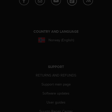
s
(
W
C
A
G
COUNTRY AND LANGUAGE
)
2
Norway (English)
.
0
a
n
d
SUPPORT
a
c
RETURNS AND REFUNDS
h
i
Support main page
e
v
Software updates
i
n
User guides
g
Suunto Repair Center