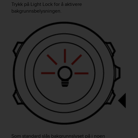
i
Trykk på
Light Lock
for å aktivere
e
bakgrunnsbelysningen.
v
i
n
g
L
e
v
e
l
A
A
c
o
n
f
o
r
m
a
n
Som standard slås bakgrunnslyset på i noen
c