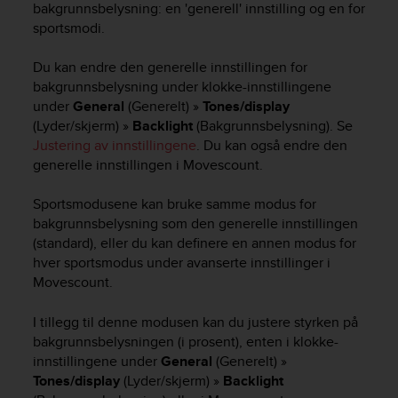
r
bakgrunnsbelysning: en 'generell' innstilling og en for
m
sportsmodi.
a
n
Du kan endre den generelle innstillingen for
c
bakgrunnsbelysning under klokke-innstillingene
e
under
General
(Generelt) »
Tones/display
w
(Lyder/skjerm) »
Backlight
(Bakgrunnsbelysning). Se
i
Justering av innstillingene
. Du kan også endre den
t
generelle innstillingen i Movescount.
h
t
h
Sportsmodusene kan bruke samme modus for
e
bakgrunnsbelysning som den generelle innstillingen
W
(standard), eller du kan definere en annen modus for
e
hver sportsmodus under avanserte innstillinger i
b
Movescount.
C
o
I tillegg til denne modusen kan du justere styrken på
n
bakgrunnsbelysningen (i prosent), enten i klokke-
t
innstillingene under
General
(Generelt) »
e
n
Tones/display
(Lyder/skjerm) »
Backlight
t