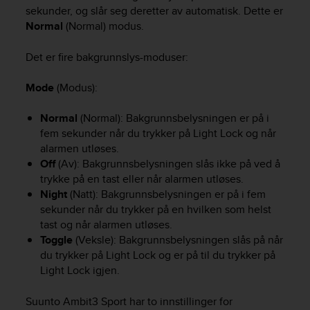
e
sekunder, og slår seg deretter av automatisk. Dette er
f
Normal
(Normal) modus.
o
r
Det er fire bakgrunnslys-moduser:
t
h
Mode
(Modus):
i
s
Normal
(Normal): Bakgrunnsbelysningen er på i
w
fem sekunder når du trykker på
Light Lock
og når
e
b
alarmen utløses.
s
Off
(Av): Bakgrunnsbelysningen slås ikke på ved å
i
trykke på en tast eller når alarmen utløses.
t
Night
(Natt): Bakgrunnsbelysningen er på i fem
e
sekunder når du trykker på en hvilken som helst
i
tast og når alarmen utløses.
n
Toggle
(Veksle): Bakgrunnsbelysningen slås på når
c
du trykker på
Light Lock
og er på til du trykker på
o
Light Lock
igjen.
n
f
o
Suunto Ambit3 Sport
har to innstillinger for