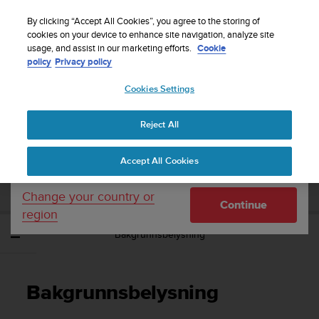
S
Sign up for the newsletter and get 5% off
| Easy
u
By clicking “Accept All Cookies”, you agree to the storing of
returns
u
cookies on your device to enhance site navigation, analyze site
Your country or region:
usage, and assist in our marketing efforts.
Cookie
n
policy
Privacy policy
t
o
Cookies Settings
United States
i
s
Home
Support
Suunto Ambit3 Sport
Brukerhåndbok - 2.5
c
Reject All
Currency: $ (USD)
o
m
Shipping only to United States
SUUNTO AMBIT3 SPORT
Accept All Cookies
m
BRUKERHÅNDBOK - 2.5
i
t
Change your country or
Continue
t
region
e
Bakgrunnsbelysning
d
t
o
a
Bakgrunnsbelysning
c
h