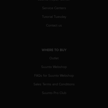
c
o
Service Centers
m
p
Tutorial Tuesday
l
i
Contact us
a
n
c
e
w
WHERE TO BUY
i
t
Outlet
h
Suunto Webshop
o
t
FAQs for Suunto Webshop
h
e
Sales Terms and Conditions
r
a
Suunto Pro Club
c
c
e