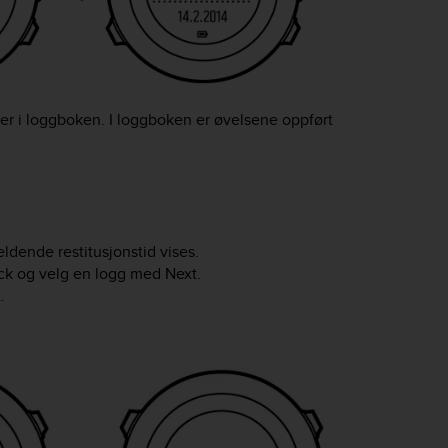
er i loggboken. I loggboken er øvelsene oppført
eldende restitusjonstid vises.
ck
og velg en logg med
Next
.
t
.