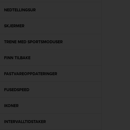
e
f
NEDTELLINGSUR
o
r
SKJERMER
t
h
i
TRENE MED SPORTSMODUSER
s
w
e
FINN TILBAKE
b
s
i
FASTVAREOPPDATERINGER
t
e
FUSEDSPEED
i
n
c
IKONER
o
n
f
INTERVALLTIDSTAKER
o