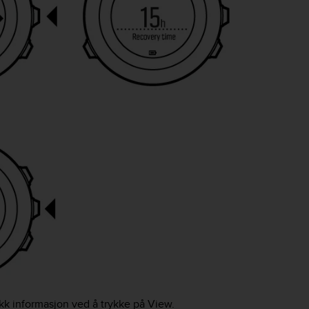
ikk informasjon ved å trykke på
View
.