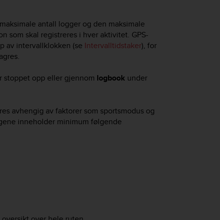
t maksimale antall logger og den maksimale
 som skal registreres i hver aktivitet. GPS-
lp av intervallklokken (se
Intervalltidstaker
), for
agres.
ar stoppet opp eller gjennom
logbook
under
res avhengig av faktorer som sportsmodus og
loggene inneholder minimum følgende
oversikt over hele ruten.