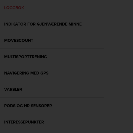
r
m
LOGGBOK
a
n
INDIKATOR FOR GJENVÆRENDE MINNE
c
e
w
MOVESCOUNT
i
t
h
MULTISPORTTRENING
t
h
e
NAVIGERING MED GPS
W
e
VARSLER
b
C
o
PODS OG HR-SENSORER
n
t
e
INTERESSEPUNKTER
n
t