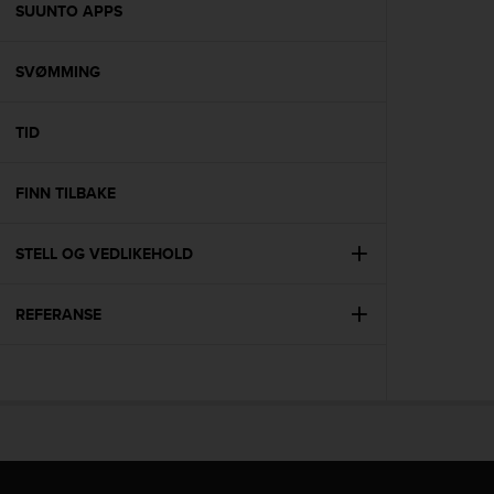
s
SUUNTO APPS
(
W
SVØMMING
C
A
G
TID
)
2
.
FINN TILBAKE
0
a
n
STELL OG VEDLIKEHOLD
d
a
REFERANSE
c
h
i
e
v
i
n
g