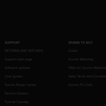
c
o
m
p
l
i
a
n
c
SUPPORT
WHERE TO BUY
e
w
RETURNS AND REFUNDS
Outlet
i
t
Support main page
Suunto Webshop
h
o
Software updates
FAQs for Suunto Websho
t
h
User guides
Sales Terms and Conditio
e
Suunto Repair Center
Suunto Pro Club
r
a
Service Centers
c
c
Tutorial Tuesday
e