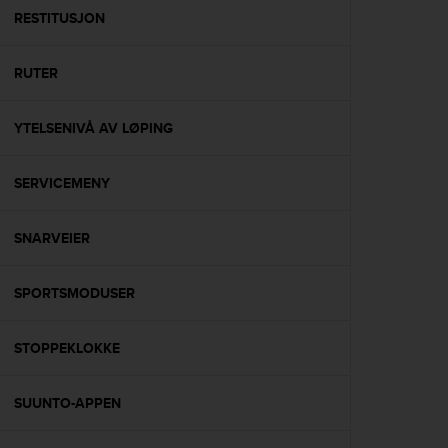
A
RESTITUSJON
c
c
RUTER
e
s
s
YTELSENIVÅ AV LØPING
i
b
i
SERVICEMENY
l
i
t
SNARVEIER
y
G
SPORTSMODUSER
u
i
d
STOPPEKLOKKE
e
l
i
SUUNTO-APPEN
n
e