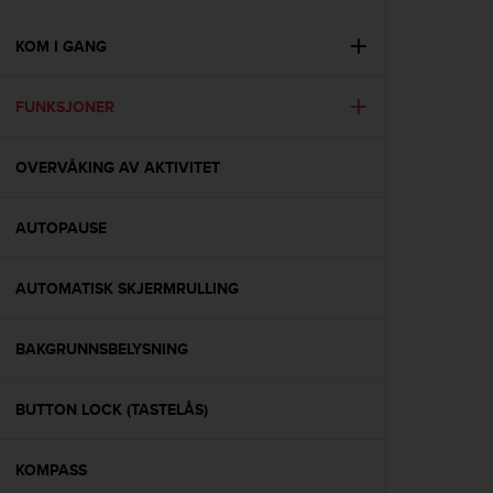
i
e
v
KOM I GANG
i
n
FUNKSJONER
g
L
e
OVERVÅKING AV AKTIVITET
v
e
l
AUTOPAUSE
A
A
c
AUTOMATISK SKJERMRULLING
o
n
BAKGRUNNSBELYSNING
f
o
r
BUTTON LOCK (TASTELÅS)
m
a
n
KOMPASS
c