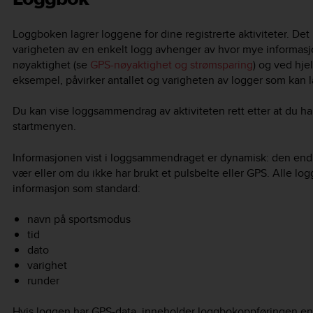
Loggboken lagrer loggene for dine registrerte aktiviteter. De
varigheten av en enkelt logg avhenger av hvor mye informasjon
nøyaktighet (se
GPS-nøyaktighet og strømsparing
) og ved hje
eksempel, påvirker antallet og varigheten av logger som kan l
Du kan vise loggsammendrag av aktiviteten rett etter at du h
startmenyen.
Informasjonen vist i loggsammendraget er dynamisk: den end
vær eller om du ikke har brukt et pulsbelte eller GPS. Alle 
informasjon som standard:
navn på sportsmodus
tid
dato
varighet
runder
Hvis loggen har GPS-data, inneholder loggbokoppføringen en 