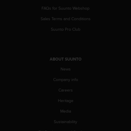
A
FAQs for Suunto Webshop
c
c
Sales Terms and Conditions
e
s
Suunto Pro Club
s
i
b
i
l
ABOUT SUUNTO
i
News
t
y
Company info
G
u
Careers
i
d
Heritage
e
l
Media
i
Sustainability
n
e