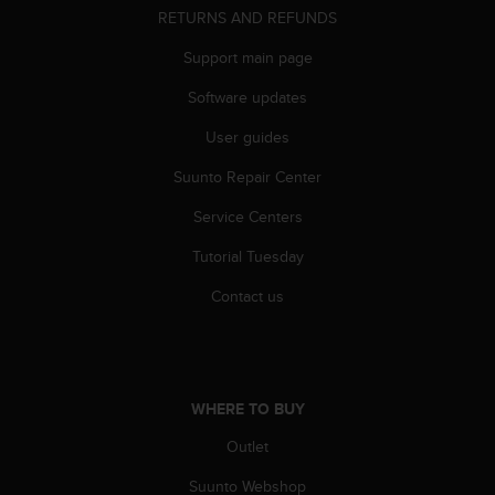
r
RETURNS AND REFUNDS
m
a
Support main page
n
c
Software updates
e
User guides
w
i
Suunto Repair Center
t
h
Service Centers
t
h
Tutorial Tuesday
e
W
Contact us
e
b
C
o
n
WHERE TO BUY
t
Outlet
e
n
Suunto Webshop
t