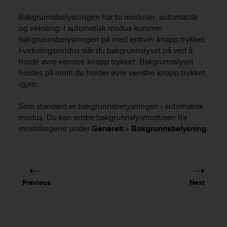
i
e
Bakgrunnsbelysningen har to moduser: automatisk
v
og veksling. I automatisk modus kommer
i
bakgrunnsbelysningen på med enhver knapp trykket.
n
I vekslingsmodus slår du bakgrunnslyset på ved å
g
holde øvre venstre knapp trykket. Bakgrunnslyset
L
e
holdes på inntil du holder øvre venstre knapp trykket
v
igjen.
e
l
Som standard er bakgrunnsbelysningen i automatisk
A
modus. Du kan endre bakgrunnslysmodusen fra
A
innstillingene under
Generelt
»
Bakgrunnsbelysning
.
c
o
n
f
o
Previous
Next
r
m
a
n
c