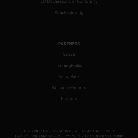
EU Declarations of Conformity
s
(
Whistleblowing
W
C
A
G
)
PARTNERS
2
.
Strava
0
a
TrainingPeaks
n
Value Pack
d
a
Welcome Partners
c
h
Partners
i
e
v
i
n
.
COPYRIGHT © 2026 SUUNTO.
ALL RIGHTS RESERVED.
g
TERMS OF USE
|
PRIVACY POLICY
|
SECURITY
|
COOKIES
|
COOKIES