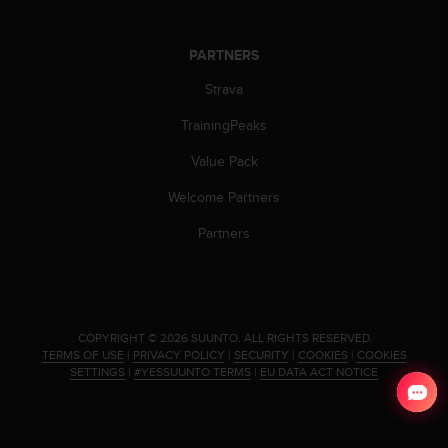
c
e
PARTNERS
a
t
Strava
U
S
TrainingPeaks
A
+
Value Pack
1
8
Welcome Partners
5
Partners
5
2
5
8
0
9
.
COPYRIGHT © 2026 SUUNTO.
ALL RIGHTS RESERVED.
TERMS OF USE
|
PRIVACY POLICY
|
SECURITY
|
COOKIES
|
COOKIES
0
SETTINGS
|
#YESSUUNTO TERMS
|
EU DATA ACT NOTICE
0
(
t
o