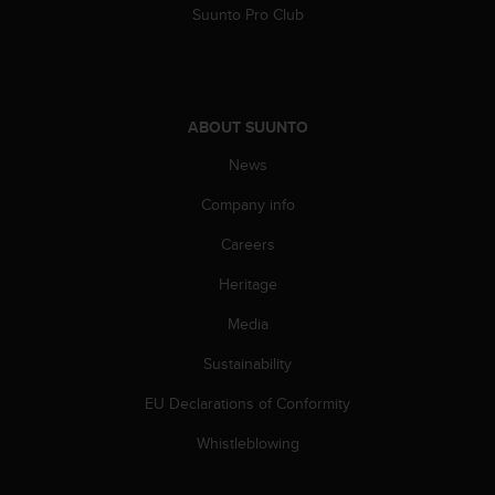
a
Suunto Pro Club
s
e
c
o
n
ABOUT SUUNTO
t
a
News
c
t
Company info
C
Careers
u
s
Heritage
t
o
Media
m
e
Sustainability
r
S
EU Declarations of Conformity
e
Whistleblowing
r
v
i