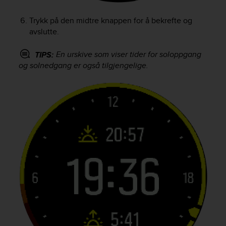
A
c
Trykk på den midtre knappen for å bekrefte og
c
avslutte.
e
s
En urskive som viser tider for soloppgang
TIPS:
s
og solnedgang er også tilgjengelige.
i
b
i
l
i
t
y
G
u
i
d
e
l
i
n
e