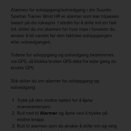
i
e
Alarmen for soloppgang/solnedgang i din
Suunto
v
Spartan Trainer Wrist HR
er alarmer som kan tilpasses
i
basert på din lokasjon. I stedet for å stille inn en fast
n
tid, stiller du inn alarmen for hvor mye i forveien du
g
ønsker å bli varslet før den faktiske soloppgangen
L
e
eller solnedgangen.
v
e
Tidene for soloppgang og solnedgang bestemmes
l
via GPS, så klokka bruker GPS-data fra siste gang du
A
brukte GPS.
A
c
Slik stiller du inn alarmer for soloppgang og
o
solnedgang:
n
f
o
Trykk på den midtre tasten for å åpne
r
snarveismenyen.
m
Rull ned til
Alarmer
og åpne ved å trykke på
a
midtre knapp.
n
Rull til alarmen som du ønsker å stille inn og velg
c