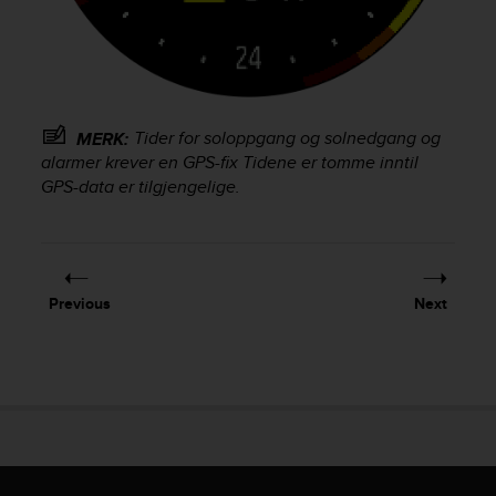
s
(
W
C
A
G
Tider for soloppgang og solnedgang og
MERK:
)
alarmer krever en GPS-fix Tidene er tomme inntil
2
GPS-data er tilgjengelige.
.
0
a
n
d
a
Previous
Next
c
h
i
e
v
i
n
g