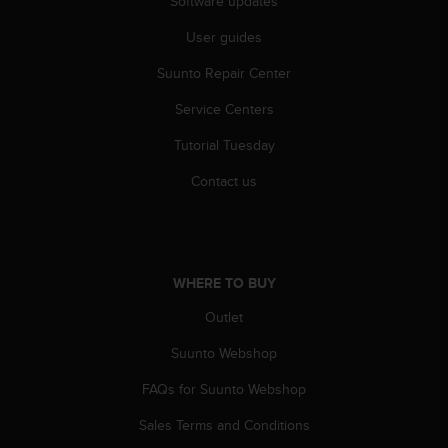
Software updates
s
s
User guides
i
b
Suunto Repair Center
i
Service Centers
l
i
Tutorial Tuesday
t
y
Contact us
s
t
a
n
d
WHERE TO BUY
a
r
Outlet
d
s
Suunto Webshop
.
FAQs for Suunto Webshop
P
l
Sales Terms and Conditions
e