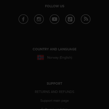
c
o
FOLLOW US
m
p
l
i
a
n
c
e
w
COUNTRY AND LANGUAGE
i
Norway (English)
t
h
o
t
h
e
SUPPORT
r
RETURNS AND REFUNDS
a
c
Support main page
c
e