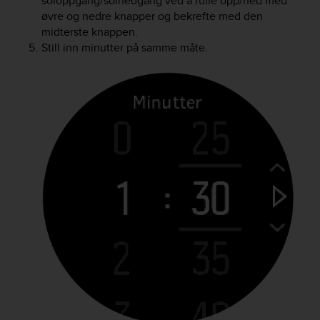
soloppgang/solnedgang ved å rulle opp/ned med
r
øvre og nedre knapper og bekrefte med den
m
midterste knappen.
a
Still inn minutter på samme måte.
n
c
e
w
i
t
h
t
h
e
W
e
b
C
o
n
t
e
n
t