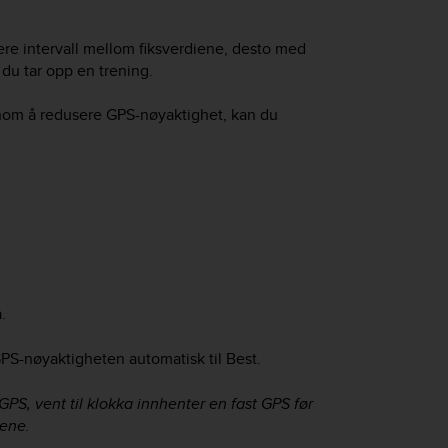
ere intervall mellom fiksverdiene, desto med
 du tar opp en trening.
ennom å redusere GPS-nøyaktighet, kan du
.
 GPS-nøyaktigheten automatisk til Best.
PS, vent til klokka innhenter en fast GPS før
dene.