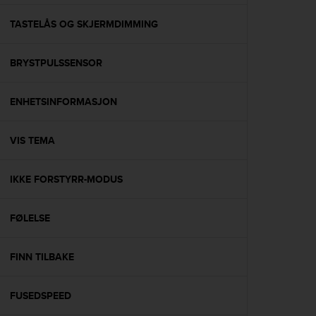
e
f
TASTELÅS OG SKJERMDIMMING
o
r
BRYSTPULSSENSOR
t
h
i
ENHETSINFORMASJON
s
w
e
VIS TEMA
b
s
i
IKKE FORSTYRR-MODUS
t
e
FØLELSE
i
n
c
FINN TILBAKE
o
n
f
FUSEDSPEED
o