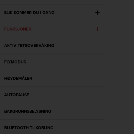
i
e
v
SLIK KOMMER DU I GANG
i
n
FUNKSJONER
g
L
e
AKTIVITETSOVERVÅKING
v
e
l
FLYMODUS
A
A
c
HØYDEMÅLER
o
n
AUTOPAUSE
f
o
r
BAKGRUNNSBELYSNING
m
a
n
BLUETOOTH-TILKOBLING
c