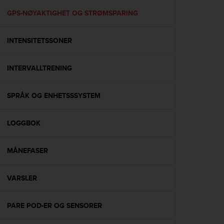
r
m
GPS-NØYAKTIGHET OG STRØMSPARING
a
n
INTENSITETSSONER
c
e
w
INTERVALLTRENING
i
t
h
SPRÅK OG ENHETSSSYSTEM
t
h
e
LOGGBOK
W
e
MÅNEFASER
b
C
o
VARSLER
n
t
e
PARE POD-ER OG SENSORER
n
t