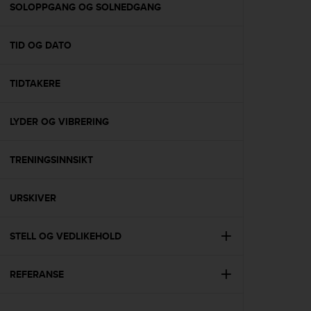
s
SOLOPPGANG OG SOLNEDGANG
(
W
TID OG DATO
C
A
G
TIDTAKERE
)
2
.
LYDER OG VIBRERING
0
a
n
TRENINGSINNSIKT
d
a
URSKIVER
c
h
i
STELL OG VEDLIKEHOLD
e
v
i
REFERANSE
n
g