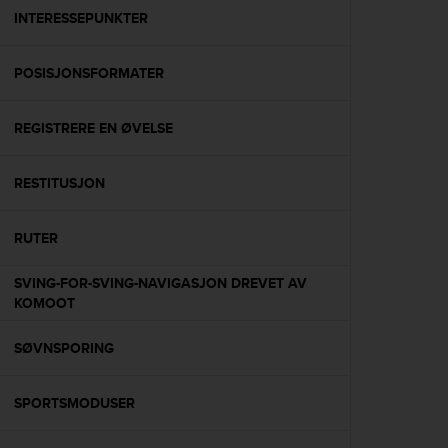
A
INTERESSEPUNKTER
c
c
POSISJONSFORMATER
e
s
s
REGISTRERE EN ØVELSE
i
b
i
RESTITUSJON
l
i
t
RUTER
y
G
SVING-FOR-SVING-NAVIGASJON DREVET AV
u
KOMOOT
i
d
SØVNSPORING
e
l
i
SPORTSMODUSER
n
e