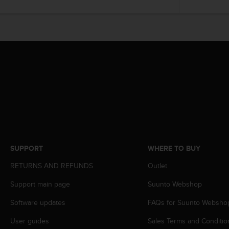
c
o
m
p
l
i
a
n
c
e
w
i
t
h
o
SUPPORT
WHERE TO BUY
t
h
RETURNS AND REFUNDS
Outlet
e
Support main page
Suunto Webshop
r
a
Software updates
FAQs for Suunto Websho
c
c
User guides
Sales Terms and Conditio
e