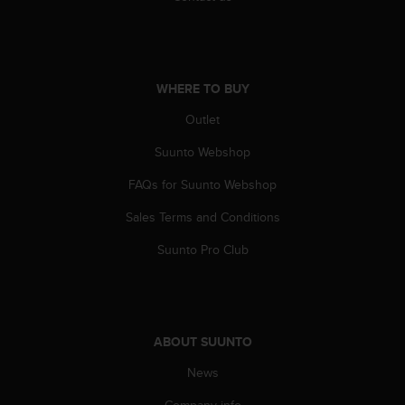
A
c
c
e
s
WHERE TO BUY
s
Outlet
i
b
Suunto Webshop
i
l
FAQs for Suunto Webshop
i
t
Sales Terms and Conditions
y
Suunto Pro Club
G
u
i
d
e
l
ABOUT SUUNTO
i
News
n
e
Company info