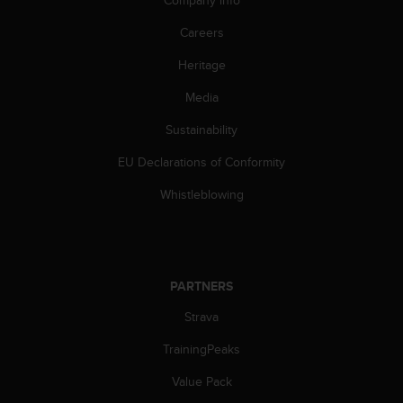
s
(
Careers
W
C
Heritage
A
Media
G
)
Sustainability
2
.
EU Declarations of Conformity
0
a
Whistleblowing
n
d
a
c
h
PARTNERS
i
e
Strava
v
TrainingPeaks
i
n
Value Pack
g