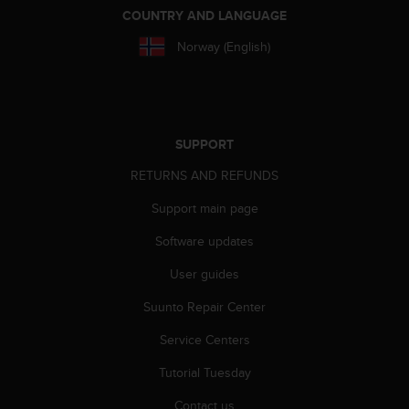
r
COUNTRY AND LANGUAGE
m
a
Norway (English)
n
c
e
w
i
SUPPORT
t
h
RETURNS AND REFUNDS
t
h
Support main page
e
Software updates
W
e
User guides
b
C
Suunto Repair Center
o
n
Service Centers
t
e
Tutorial Tuesday
n
Contact us
t