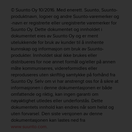
i
e
© Suunto Oy 10/2016. Med enerett. Suunto, Suunto-
v
produktnavn, logoer og andre Suunto-varemerker og
i
-navn er registrerte eller uregistrerte varemerker for
n
Suunto Oy. Dette dokumentet og innholdet i
g
dokumentet eies av Suunto Oy og er ment
L
e
utelukkende for bruk av kunder til å innhente
v
kunnskap og informasjon om bruk av Suunto-
e
produkter. Innholdet skal ikke brukes eller
l
distribueres for noe annet formål og/eller på annen
A
måte kommuniseres, videreformidles eller
A
reproduseres uten skriftlig samtykke på forhånd fra
c
Suunto Oy. Selv om vi har anstrengt oss for å sikre at
o
informasjonen i denne dokumentasjonen er både
n
omfattende og riktig, kan ingen garanti om
f
nøyaktighet utledes eller underforstås. Dette
o
r
dokumentets innhold kan endres når som helst og
m
uten forvarsel. Den siste versjonen av denne
a
dokumentasjonen kan lastes ned fra
n
www.suunto.com
.
c