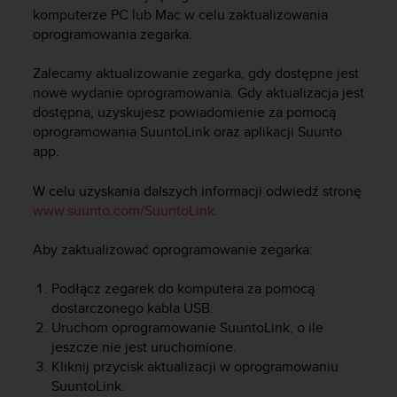
s
komputerze PC lub Mac w celu zaktualizowania
t
oprogramowania zegarka.
a
r
a
Zalecamy aktualizowanie zegarka, gdy dostępne jest
ń
nowe wydanie oprogramowania. Gdy aktualizacja jest
,
dostępna, uzyskujesz powiadomienie za pomocą
a
oprogramowania SuuntoLink oraz aplikacji Suunto
b
app.
y
n
W celu uzyskania dalszych informacji odwiedź stronę
i
www.suunto.com/SuuntoLink
.
n
i
Aby zaktualizować oprogramowanie zegarka:
e
j
s
Podłącz zegarek do komputera za pomocą
z
dostarczonego kabla USB.
a
Uruchom oprogramowanie SuuntoLink, o ile
w
jeszcze nie jest uruchomione.
i
Kliknij przycisk aktualizacji w oprogramowaniu
t
SuuntoLink.
r