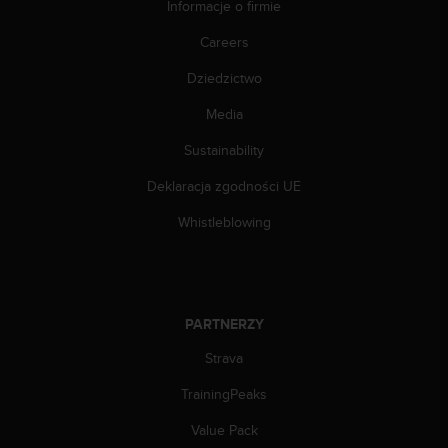
Informacje o firmie
n
t
Careers
e
n
Dziedzictwo
t
A
Media
c
c
Sustainability
e
Deklaracja zgodności UE
s
s
Whistleblowing
i
b
i
l
i
PARTNERZY
t
y
Strava
G
u
TrainingPeaks
i
d
Value Pack