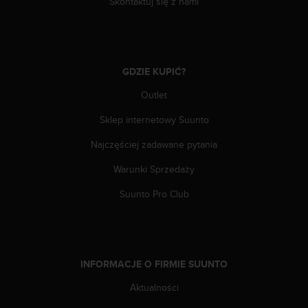
Skontaktuj się z nami
y
t
y
c
z
GDZIE KUPIĆ?
n
y
Outlet
m
Sklep internetowy Suunto
i
W
Najczęściej zadawane pytania
C
A
Warunki Sprzedaży
G
2
Suunto Pro Club
.
0
(
W
e
INFORMACJE O FIRMIE SUUNTO
b
C
Aktualności
o