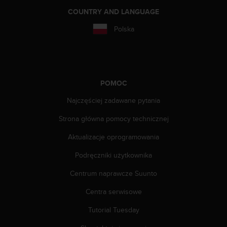
a
COUNTRY AND LANGUAGE
z
g
Polska
o
d
n
o
ś
POMOC
ć
n
Najczęściej zadawane pytania
a
p
Strona główna pomocy technicznej
o
z
Aktualizacje oprogramowania
i
o
Podręczniki użytkownika
m
Centrum naprawcze Suunto
i
e
Centra serwisowe
A
A
Tutorial Tuesday
z
w