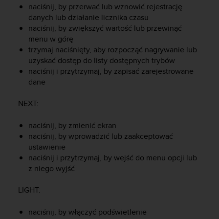
naciśnij, by przerwać lub wznowić rejestrację
y
n
danych lub działanie licznika czasu
a
naciśnij, by zwiększyć wartość lub przewinąć
i
menu w górę
n
trzymaj naciśnięty, aby rozpocząć nagrywanie lub
t
uzyskać dostęp do listy dostępnych trybów
e
naciśnij i przytrzymaj, by zapisać zarejestrowane
r
dane
n
e
NEXT
:
t
o
w
naciśnij, by zmienić ekran
a
naciśnij, by wprowadzić lub zaakceptować
o
ustawienie
s
naciśnij i przytrzymaj, by wejść do menu opcji lub
i
z niego wyjść
ą
g
LIGHT
:
n
ę
naciśnij, by włączyć podświetlenie
ł