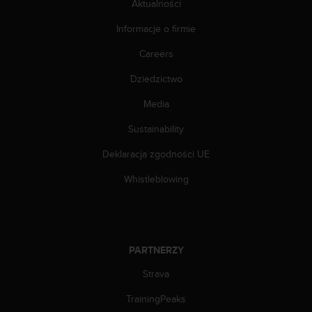
Aktualności
d
a
Informacje o firmie
ł
a
Careers
i
n
Dziedzictwo
n
Media
y
m
Sustainability
s
t
Deklaracja zgodności UE
a
n
Whistleblowing
d
a
r
d
o
PARTNERZY
m
u
Strava
ł
TrainingPeaks
a