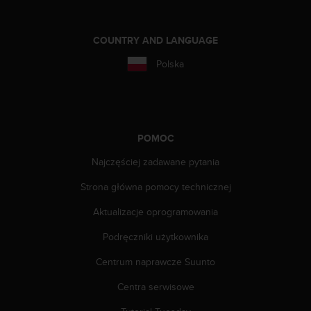
n
t
e
COUNTRY AND LANGUAGE
n
t
Polska
A
c
c
e
s
POMOC
s
i
Najczęściej zadawane pytania
b
i
Strona główna pomocy technicznej
l
Aktualizacje oprogramowania
i
t
Podręczniki użytkownika
y
G
Centrum naprawcze Suunto
u
i
Centra serwisowe
d