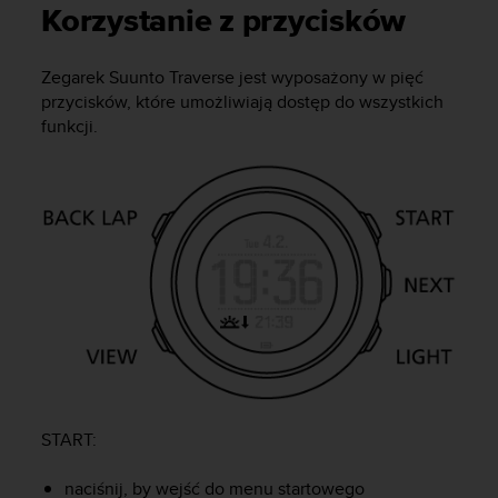
s
Korzystanie z przycisków
t
a
r
Zegarek
Suunto Traverse
jest wyposażony w pięć
a
przycisków, które umożliwiają dostęp do wszystkich
ń
funkcji.
,
a
b
y
n
i
n
i
e
j
s
z
a
w
START
:
i
t
naciśnij, by wejść do menu startowego
r