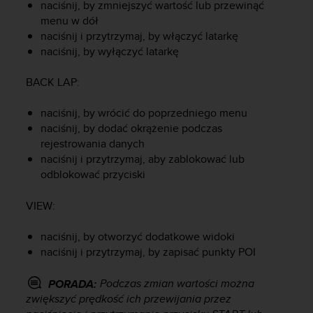
a
naciśnij, by zmniejszyć wartość lub przewinąć
z
menu w dół
g
naciśnij i przytrzymaj, by włączyć latarkę
o
naciśnij, by wyłączyć latarkę
d
n
BACK LAP
:
o
ś
naciśnij, by wrócić do poprzedniego menu
ć
naciśnij, by dodać okrążenie podczas
n
rejestrowania danych
a
p
naciśnij i przytrzymaj, aby zablokować lub
o
odblokować przyciski
z
i
VIEW
:
o
m
naciśnij, by otworzyć dodatkowe widoki
i
naciśnij i przytrzymaj, by zapisać punkty POI
e
A
Podczas zmian wartości można
A
PORADA:
z
zwiększyć prędkość ich przewijania przez
w