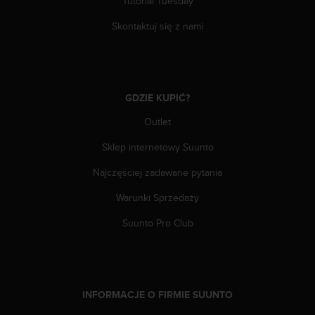
e
Tutorial Tuesday
l
Skontaktuj się z nami
i
n
e
s
)
GDZIE KUPIĆ?
,
a
Outlet
t
a
Sklep internetowy Suunto
k
ż
Najczęściej zadawane pytania
e
b
Warunki Sprzedaży
y
Suunto Pro Club
o
d
p
o
w
INFORMACJE O FIRMIE SUUNTO
i
a