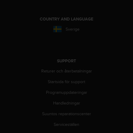
t
e
n
COUNTRY AND LANGUAGE
t
A
Sverige
c
c
e
s
s
i
SUPPORT
b
Returer och återbetalningar
i
l
Startsida för support
i
t
Programuppdateringar
y
G
Handledningar
u
Suuntos reparationscenter
i
d
Serviceställen
e
l