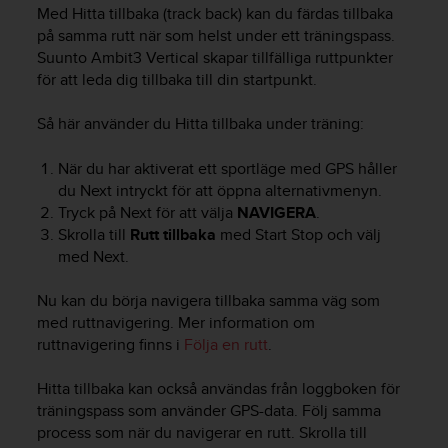
e
Med Hitta tillbaka (track back) kan du färdas tillbaka
n
på samma rutt när som helst under ett träningspass.
n
Suunto Ambit3 Vertical
skapar tillfälliga ruttpunkter
a
för att leda dig tillbaka till din startpunkt.
w
e
b
Så här använder du Hitta tillbaka under träning:
b
p
När du har aktiverat ett sportläge med GPS håller
l
du
Next
intryckt för att öppna alternativmenyn.
a
Tryck på
Next
för att välja
NAVIGERA
.
t
Skrolla till
Rutt tillbaka
med
Start Stop
och välj
s
med
Next
.
s
k
Nu kan du börja navigera tillbaka samma väg som
a
u
med ruttnavigering. Mer information om
p
ruttnavigering finns i
Följa en rutt
.
p
n
Hitta tillbaka kan också användas från loggboken för
å
träningspass som använder GPS-data. Följ samma
n
process som när du navigerar en rutt. Skrolla till
i