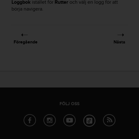
Loggbok
istället för
Rutter
och välj en logg för att
v
börja navigera.
å
A
A
i
e
n
Föregående
Nästa
l
i
g
h
e
t
m
e
d
W
FÖLJ OSS
e
b
C
o
n