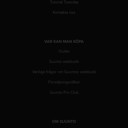
Tutorial Tuesday
i
n
Kontakta oss
e
s
(
W
C
VAR KAN MAN KÖPA
A
G
Outlet
)
Suunto webbutik
2
.
Vanliga frågor om Suuntos webbutik
0
o
Försäljningsvillkor
c
h
Suunto Pro Club
a
n
d
r
a
OM SUUNTO
r