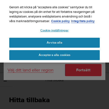
S
Registrera dig för nyhetsbrevet och få 5% rabatt
|
u
Genom att klicka på "acceptera alla cookies" samtycker du till
Gratis returfrakt
u
lagring av cookies på din enhet för att förbättra navigeringen på
Ditt land eller region:
webbplatsen, analysera webbplatsens användning och bistå i
n
våra marknadsföringsinsatser.
Cookie policy
Integritets policy
t
o
Cookie-inställningar
United States
s
t
Home
Support
Suunto Ambit3 Vertical
Användarhandbok - 1.2
r
Avvisa alla
Currency: $ (USD)
ä
v
Shipping only to United States
SUUNTO AMBIT3 VERTICAL
Acceptera alla cookies
a
ANVÄNDARHANDBOK - 1.2
r
e
Välj ditt land eller region
Fortsätt
f
t
Hitta tillbaka
e
r
a
t
Hitta tillbaka
t
d