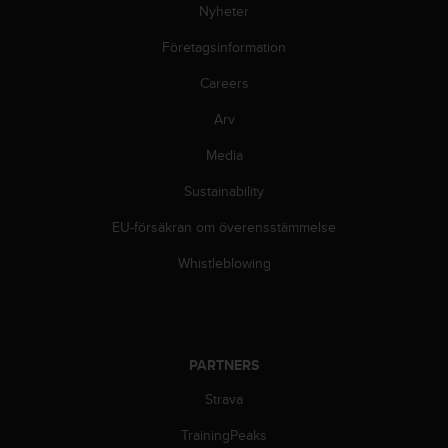
i
Nyheter
k
Företagsinformation
t
l
Careers
i
n
Arv
j
e
Media
r
f
Sustainability
ö
EU-försäkran om överensstämmelse
r
t
Whistleblowing
i
l
l
g
ä
PARTNERS
n
g
Strava
l
i
TrainingPeaks