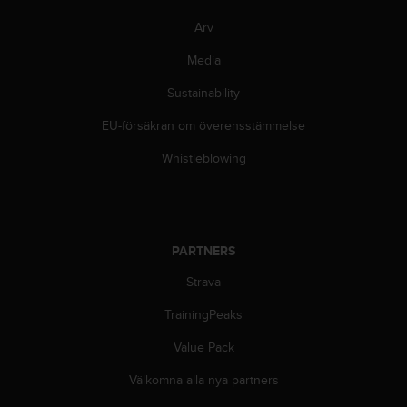
i
k
Arv
t
Media
l
i
Sustainability
n
j
EU-försäkran om överensstämmelse
e
r
Whistleblowing
f
ö
r
t
i
PARTNERS
l
l
Strava
g
TrainingPeaks
ä
n
Value Pack
g
l
Välkomna alla nya partners
i