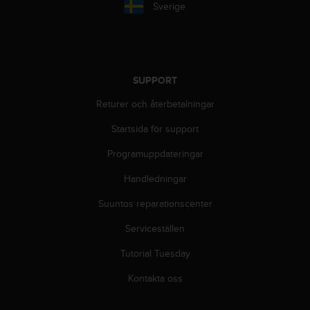
t
Sverige
e
n
t
A
c
SUPPORT
c
e
Returer och återbetalningar
s
s
Startsida för support
i
Programuppdateringar
b
i
Handledningar
l
i
Suuntos reparationscenter
t
y
Serviceställen
G
u
Tutorial Tuesday
i
Kontakta oss
d
e
l