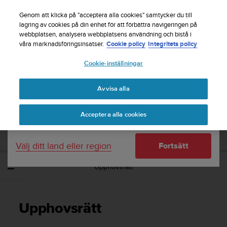
S
Registrera dig för nyhetsbrevet och få 5% rabatt
|
u
Genom att klicka på "acceptera alla cookies" samtycker du till
Gratis returfrakt
u
lagring av cookies på din enhet för att förbättra navigeringen på
Ditt land eller region:
webbplatsen, analysera webbplatsens användning och bistå i
n
våra marknadsföringsinsatser.
Cookie policy
Integritets policy
t
o
Cookie-inställningar
United States
s
t
Home
Support
Suunto Spartan Ultra
Användarhandbok - 2.6
r
Avvisa alla
Currency: $ (USD)
ä
v
Shipping only to United States
SUUNTO SPARTAN ULTRA
Acceptera alla cookies
a
ANVÄNDARHANDBOK - 2.6
r
e
Välj ditt land eller region
Fortsätt
f
t
Upphovsrätt
e
r
a
t
Upphovsrätt
t
d