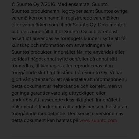
e
© Suunto Oy 7/2016. Med ensamrätt. Suunto,
n
Suuntos produktnamn, logotyper samt Suuntos övriga
n
varumärken och namn är registrerade varumärken
a
eller varumärken som tillhör Suunto Oy. Dokumentet
w
och dess innehåll tillhör Suunto Oy och är endast
e
b
avsett att användas av företagets kunder i syfte att få
b
kunskap och information om användningen av
p
Suuntos produkter. Innehållet får inte användas eller
l
spridas i något annat syfte och/eller på annat sätt
a
förmedlas, tillkännages eller reproduceras utan
t
föregående skriftligt tillstånd från Suunto Oy. Vi har
s
gjort vårt yttersta för att säkerställa att informationen i
s
detta dokument är heltäckande och korrekt, men vi
k
ger inga garantier vare sig uttryckligen eller
a
underförstått, avseende dess riktighet. Innehållet i
u
p
dokumentet kan komma att ändras när som helst utan
p
föregående meddelande. Den senaste versionen av
n
detta dokument kan hämtas på
www.suunto.com
.
å
n
i