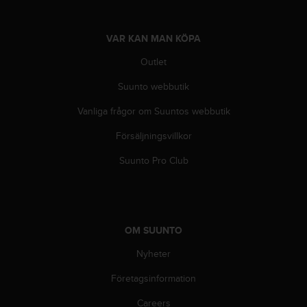
i
n
VAR KAN MAN KÖPA
e
s
Outlet
(
W
Suunto webbutik
C
A
Vanliga frågor om Suuntos webbutik
G
)
Försäljningsvillkor
2
Suunto Pro Club
.
0
o
c
h
OM SUUNTO
a
n
Nyheter
d
r
Företagsinformation
a
r
Careers