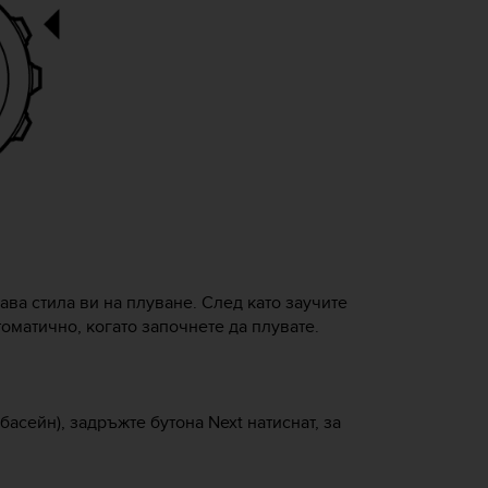
ава стила ви на плуване. След като заучите
томатично, когато започнете да плувате.
басейн), задръжте бутона
Next
натиснат, за