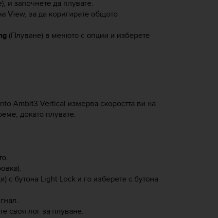
, и започнете да плувате.
на
View
, за да коригирате общото
ng
(Плуване) в менюто с опции и изберете
nto Ambit3 Vertical
измерва скоростта ви на
еме, докато плувате.
то.
овка).
и) с бутона
Light Lock
и го изберете с бутона
гнал.
те своя лог за плуване.