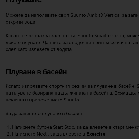
Можете да използвате своя
Suunto Ambit3 Vertical
за запи
открити води.
Когато се използва заедно със Suunto Smart сензор, мож
докато плувате. Данните за сърдечния ритъм се качват 
след като излезете от водата.
Плуване в басейн
Когато използвате спортния режим за плуване в басейн,
на плуване базирана на дължината на басейна. Всяка дъл
показва в приложението Suunto.
За да запишете плуване в басейн:
Натиснете бутона
Start Stop
, за да влезете в старт меню
Натиснете
Next
, за да влезете в
Exercise
.