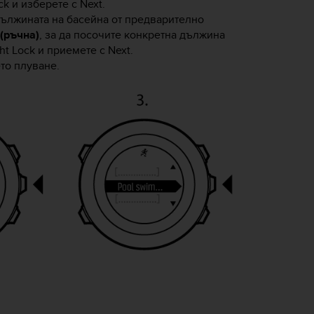
ck
и изберете с
Next
.
дължината на басейна от предварително
(ръчна)
, за да посочите конкретна дължина
ht Lock
и приемете с
Next
.
ето плуване.