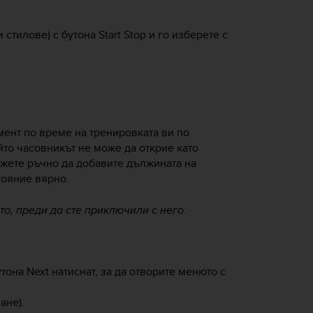
 стилове) с бутона
Start Stop
и го изберете с
ент по време на тренировката ви по
йто часовникът не може да открие като
ожете ръчно да добавите дължината на
тояние вярно.
о, преди да сте приключили с него.
утона
Next
натиснат, за да отворите менюто с
ане).