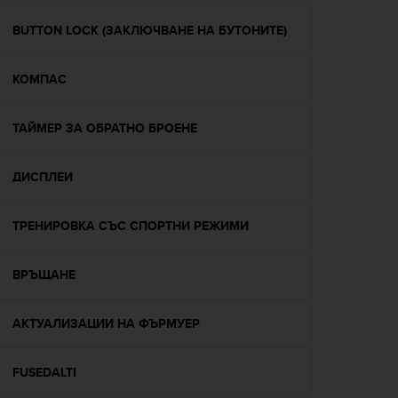
e
f
BUTTON LOCK (ЗАКЛЮЧВАНЕ НА БУТОНИТЕ)
o
r
КОМПАС
t
h
i
ТАЙМЕР ЗА ОБРАТНО БРОЕНЕ
s
w
e
ДИСПЛЕИ
b
s
i
ТРЕНИРОВКА СЪС СПОРТНИ РЕЖИМИ
t
e
ВРЪЩАНЕ
i
n
c
АКТУАЛИЗАЦИИ НА ФЪРМУЕР
o
n
f
FUSEDALTI
o