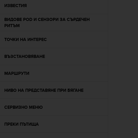
A
ИЗВЕСТИЯ
c
c
ВИДОВЕ POD И СЕНЗОРИ ЗА СЪРДЕЧЕН
e
РИТЪМ
s
s
ТОЧКИ НА ИНТЕРЕС
i
b
i
ВЪЗСТАНОВЯВАНЕ
l
i
t
МАРШРУТИ
y
G
НИВО НА ПРЕДСТАВЯНЕ ПРИ БЯГАНЕ
u
i
d
СЕРВИЗНО МЕНЮ
e
l
i
ПРЕКИ ПЪТИЩА
n
e