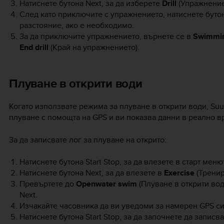
Натиснете бутона
Next
, за да изберете
Drill
(Упражнение)
След като приключите с упражнението, натиснете буто
разстояние, ако е необходимо.
За да приключите упражнението, върнете се в
Swimmi
End drill
(Край на упражнението).
Плуване в открити води
Когато използвате режима за плуване в открити води,
Suu
плуване с помощта на GPS и ви показва данни в реално вр
За да записвате лог за плуване на открито:
Натиснете бутона
Start Stop
, за да влезете в старт меню
Натиснете бутона
Next
, за да влезете в
Exercise
(Тренир
Превъртете до
Openwater swim
(Плуване в открити вод
Next
.
Изчакайте часовника да ви уведоми за намерен GPS си
Натиснете бутона
Start Stop
, за да започнете да записва