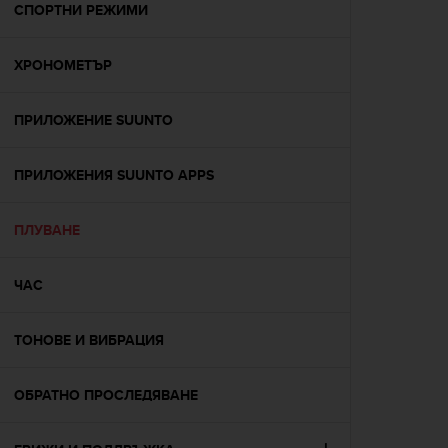
s
СПОРТНИ РЕЖИМИ
(
W
ХРОНОМЕТЪР
C
A
G
ПРИЛОЖЕНИЕ SUUNTO
)
2
.
ПРИЛОЖЕНИЯ SUUNTO APPS
0
a
n
ПЛУВАНЕ
d
a
ЧАС
c
h
i
ТОНОВЕ И ВИБРАЦИЯ
e
v
i
ОБРАТНО ПРОСЛЕДЯВАНЕ
n
g