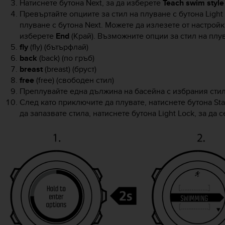
Натиснете бутона
Next
, за да изберете
Teach swim style
Превъртайте опциите за стил на плуване с бутона
Light
плуване с бутона
Next
. Можете да излезете от настройк
изберете
End
(Край).
Възможните опции за стил на плув
fly
(fly) (бътърфлай)
back
(back) (по гръб)
breast
(breast) (бруст)
free
(free) (свободен стил)
Преплувайте една дължина на басейна с избрания стил
След като приключите да плувате, натиснете бутона
Sta
да запазвате стила, натиснете бутона
Light Lock
, за да 