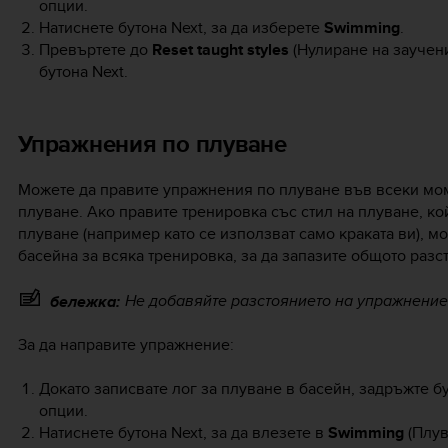
опции.
Натиснете бутона
Next
, за да изберете
Swimming
.
Превъртете до
Reset taught styles
(Нулиране на заучени
бутона
Next
.
Упражнения по плуване
Можете да правите упражнения по плуване във всеки мом
плуване. Ако правите тренировка със стил на плуване, ко
плуване (например като се използват само краката ви), м
басейна за всяка тренировка, за да запазите общото разс
Не добавяйте разстоянието на упражнениет
бележка:
За да направите упражнение:
Докато записвате лог за плуване в басейн, задръжте б
опции.
Натиснете бутона
Next
, за да влезете в
Swimming
(Плув