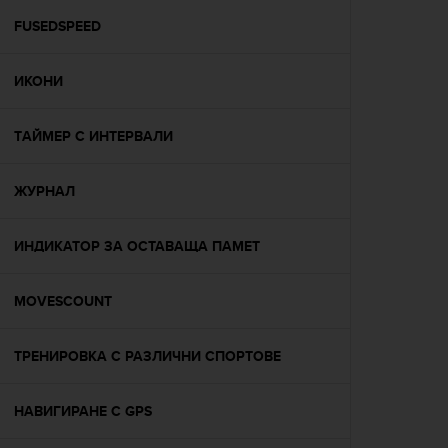
r
m
FUSEDSPEED
a
n
ИКОНИ
c
e
w
TАЙМЕР С ИНТЕРВАЛИ
i
t
h
ЖУРНАЛ
t
h
e
ИНДИКАТОР ЗА ОСТАВАЩА ПАМЕТ
W
e
MOVESCOUNT
b
C
o
ТРЕНИРОВКА С РАЗЛИЧНИ СПОРТОВЕ
n
t
e
НАВИГИРАНЕ С GPS
n
t