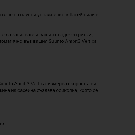
сване на плувни упражнения в басейн или в
ете да записвате и вашия сърдечен ритъм,
автоматично във вашия
Suunto Ambit3 Vertical
Suunto Ambit3 Vertical
измерва скоростта ви
жина на басейна създава обиколка, която се
то.