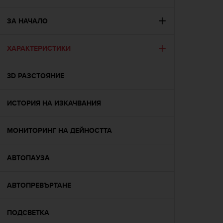
i
e
v
ЗА НАЧАЛО
i
n
ХАРАКТЕРИСТИКИ
g
L
e
3D РАЗСТОЯНИЕ
v
e
l
ИСТОРИЯ НА ИЗКАЧВАНИЯ
A
A
c
МОНИТОРИНГ НА ДЕЙНОСТТА
o
n
АВТОПАУЗА
f
o
r
АВТОПРЕВЪРТАНЕ
m
a
n
ПОДСВЕТКА
c