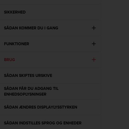
i
e
v
SIKKERHED
i
n
SÅDAN KOMMER DU I GANG
g
L
e
FUNKTIONER
v
e
l
BRUG
A
A
c
SÅDAN SKIFTES URSKIVE
o
n
SÅDAN FÅR DU ADGANG TIL
f
ENHEDSOPLYSNINGER
o
r
SÅDAN ÆNDRES DISPLAYLYSSTYRKEN
m
a
n
SÅDAN INDSTILLES SPROG OG ENHEDER
c