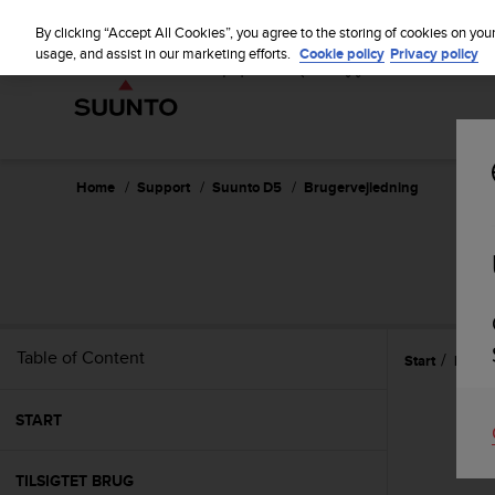
S
u
By clicking “Accept All Cookies”, you agree to the storing of cookies on you
u
usage, and assist in our marketing efforts.
Cookie policy
Privacy policy
n
t
o
i
s
c
Home
Support
Suunto D5
Brugervejledning
o
m
m
i
t
t
e
Table of Content
Start
Brug
d
t
o
START
a
c
h
TILSIGTET BRUG