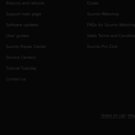
Returns and refunds
Outlet
A
c
Support main page
Suunto Webshop
c
e
Software updates
FAQs for Suunto Websho
s
s
User guides
Sales Terms and Conditio
i
Suunto Repair Center
Suunto Pro Club
b
i
Service Centers
l
i
Tutorial Tuesday
t
y
Contact us
G
u
i
d
e
l
TERMS OF USE
|
PRI
i
n
e