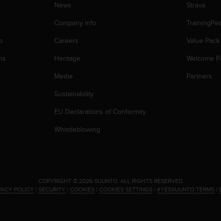
News
Strava
Company info
TrainingPe
p
Careers
Value Pack
ns
Heritage
Welcome P
Media
Partners
Sustainability
EU Declarations of Conformity
Whistleblowing
.
COPYRIGHT © 2026 SUUNTO.
ALL RIGHTS RESERVED.
VACY POLICY
|
SECURITY
|
COOKIES
|
COOKIES SETTINGS
|
#YESSUUNTO TERMS
|