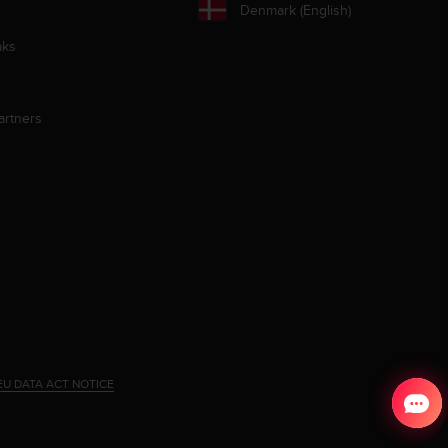
Denmark (English)
aks
artners
EU DATA ACT NOTICE