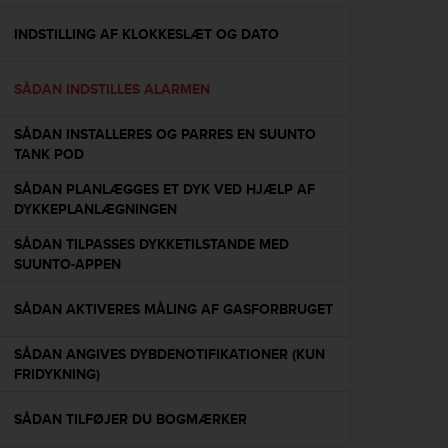
e
f
INDSTILLING AF KLOKKESLÆT OG DATO
o
r
SÅDAN INDSTILLES ALARMEN
t
h
i
SÅDAN INSTALLERES OG PARRES EN SUUNTO
s
TANK POD
w
SÅDAN PLANLÆGGES ET DYK VED HJÆLP AF
e
DYKKEPLANLÆGNINGEN
b
s
SÅDAN TILPASSES DYKKETILSTANDE MED
i
SUUNTO-APPEN
t
e
SÅDAN AKTIVERES MÅLING AF GASFORBRUGET
i
n
c
SÅDAN ANGIVES DYBDENOTIFIKATIONER (KUN
o
FRIDYKNING)
n
f
SÅDAN TILFØJER DU BOGMÆRKER
o