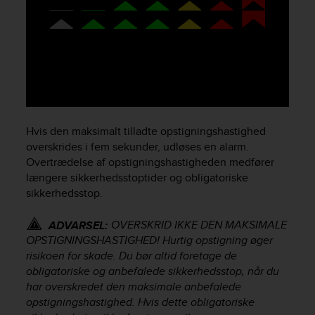
e
f
o
r
t
h
i
s
w
Hvis den maksimalt tilladte opstigningshastighed
e
overskrides i fem sekunder, udløses en alarm.
b
Overtrædelse af opstigningshastigheden medfører
s
længere sikkerhedsstoptider og obligatoriske
i
sikkerhedsstop.
t
e
i
OVERSKRID IKKE DEN MAKSIMALE
ADVARSEL:
n
OPSTIGNINGSHASTIGHED! Hurtig opstigning øger
c
risikoen for skade. Du bør altid foretage de
o
obligatoriske og anbefalede sikkerhedsstop, når du
n
har overskredet den maksimale anbefalede
f
opstigningshastighed. Hvis dette obligatoriske
o