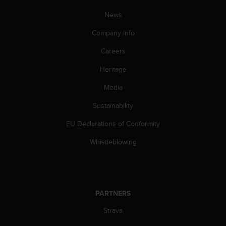
c
o
News
m
p
Company info
l
i
Careers
a
Heritage
n
c
Media
e
w
Sustainability
i
t
EU Declarations of Conformity
h
o
Whistleblowing
t
h
e
r
a
PARTNERS
c
Strava
c
e