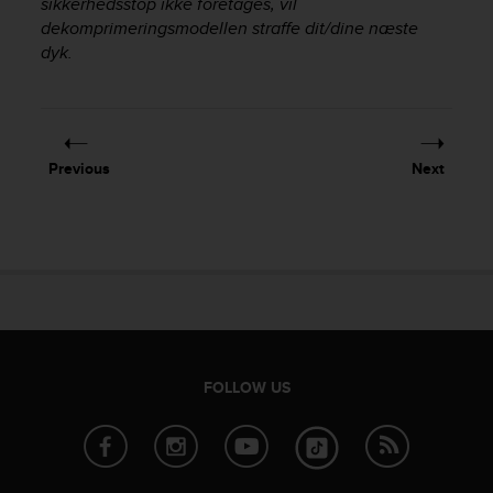
sikkerhedsstop ikke foretages, vil
r
dekomprimeringsmodellen straffe dit/dine næste
m
a
dyk.
n
c
e
w
i
Previous
Next
t
h
t
h
e
W
e
b
C
o
FOLLOW US
n
t
e
n
t