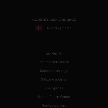
A
c
c
e
COUNTRY AND LANGUAGE
s
Denmark (English)
s
i
b
i
l
i
SUPPORT
t
y
Returns and refunds
G
Support main page
u
i
Software updates
d
e
User guides
l
i
Suunto Repair Center
n
e
Service Centers