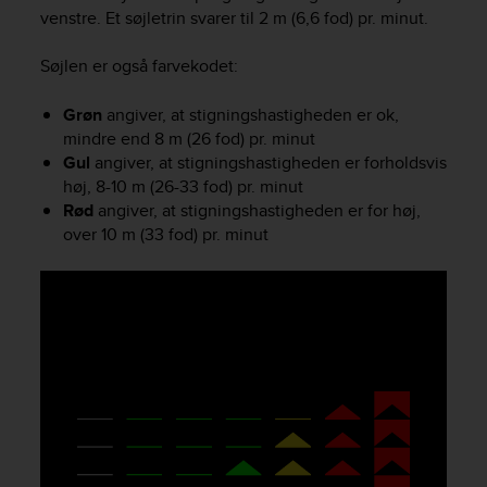
i
venstre. Et søjletrin svarer til 2 m (6,6 fod) pr. minut.
e
v
Søjlen er også farvekodet:
i
n
g
Grøn
angiver, at stigningshastigheden er ok,
L
mindre end 8 m (26 fod) pr. minut
e
Gul
angiver, at stigningshastigheden er forholdsvis
v
høj, 8-10 m (26-33 fod) pr. minut
e
Rød
angiver, at stigningshastigheden er for høj,
l
over 10 m (33 fod) pr. minut
A
A
c
o
n
f
o
r
m
a
n
c