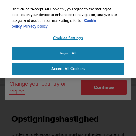
S
Sign up for the newsletter and get 5% off
| Free
u
By clicking “Accept All Cookies”, you agree to the storing of
returns
u
cookies on your device to enhance site navigation, analyze site
Your country or region:
usage, and assist in our marketing efforts.
Cookie
n
policy
Privacy policy
t
o
Cookies Settings
United States
i
s
Home
Support
Suunto D5
Brugervejledning
c
Reject All
Currency: $ (USD)
o
m
Shipping only to United States
SUUNTO D5 BRUGERVEJLEDNING
Accept All Cookies
m
i
t
Change your country or
Continue
t
region
e
Opstigningshastighed
d
t
o
Opstigningshastighed
a
c
h
Under et dyk vises opstigningshastigheden i søjlen til