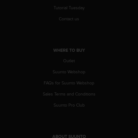
s
Tutorial Tuesday
(
W
Contact us
C
A
G
)
2
WHERE TO BUY
.
0
Outlet
a
n
Suunto Webshop
d
a
FAQs for Suunto Webshop
c
Sales Terms and Conditions
h
i
Suunto Pro Club
e
v
i
n
g
ABOUT SUUNTO