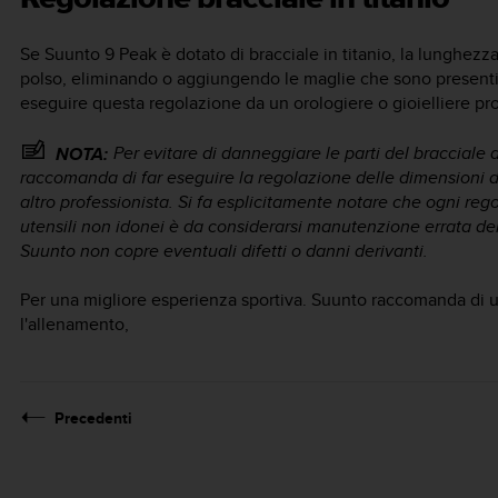
Se
Suunto 9 Peak
è dotato di bracciale in titanio, la lunghezz
polso, eliminando o aggiungendo le maglie che sono presenti 
eseguire questa regolazione da un orologiere o gioielliere pro
Per evitare di danneggiare le parti del bracciale
NOTA:
raccomanda di far eseguire la regolazione delle dimensioni del
altro professionista. Si fa esplicitamente notare che ogni reg
utensili non idonei è da considerarsi manutenzione errata del
Suunto non copre eventuali difetti o danni derivanti.
Per una migliore esperienza sportiva. Suunto raccomanda di uti
l'allenamento,
Precedenti