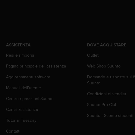
o
n
f
o
r
m
i
t
ASSISTENZA
DOVE ACQUISTARE
à
Resi e rimborsi
Outlet
a
l
Pagina principale dell'assistenza
Web Shop Suunto
l
e
Aggiornamenti software
Domande e risposte sul
W
Suunto
e
Manuali dell'utente
b
Condizioni di vendita
C
Centro riparazioni Suunto
o
Suunto Pro Club
Centri assistenza
n
Suunto - Sconto studenti
t
Tutorial Tuesday
e
n
Contatti
t