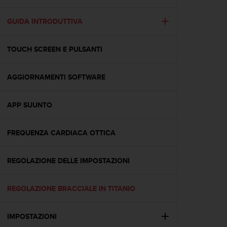
c
u
r
GUIDA INTRODUTTIVA
a
r
TOUCH SCREEN E PULSANTI
e
c
h
AGGIORNAMENTI SOFTWARE
e
q
u
APP SUUNTO
e
s
t
FREQUENZA CARDIACA OTTICA
o
s
REGOLAZIONE DELLE IMPOSTAZIONI
i
t
o
REGOLAZIONE BRACCIALE IN TITANIO
w
e
b
IMPOSTAZIONI
r