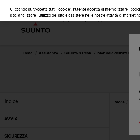
S
u
Cliccando su “Accetta tutti i cookie”, l'utente accetta di memorizzare i cooki
u
sito, analizzare l'utilizzo del sito e assistere nelle nostre attività di marketin
n
t
o
s
i
i
Home
Assistenza
Suunto 9 Peak
Manuale dell'utente
m
p
e
g
n
a
p
Indice
Avvia
Guida
e
r
a
AVVIA
s
s
i
SICUREZZA