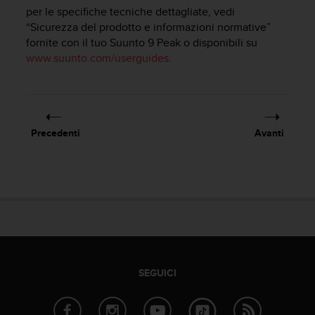
c
per le specifiche tecniche dettagliate, vedi
u
“Sicurezza del prodotto e informazioni normative”
r
fornite con il tuo
Suunto 9 Peak
o disponibili su
a
www.suunto.com/userguides
.
r
e
c
h
e
q
Precedenti
Avanti
u
e
s
t
o
s
i
t
o
w
SEGUICI
e
b
r