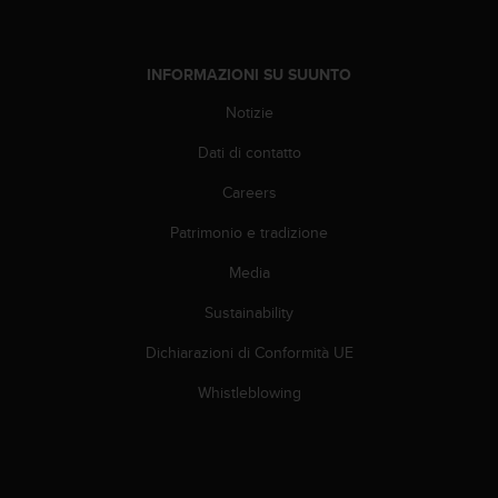
A
c
c
INFORMAZIONI SU SUUNTO
e
s
Notizie
s
Dati di contatto
i
b
Careers
i
l
Patrimonio e tradizione
i
t
Media
y
G
Sustainability
u
Dichiarazioni di Conformità UE
i
d
Whistleblowing
e
l
i
n
e