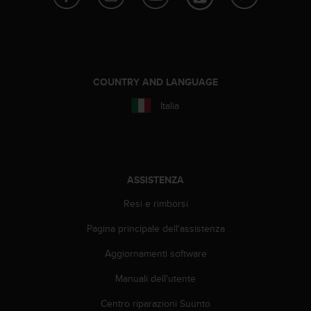
a
g
g
i
u
n
COUNTRY AND LANGUAGE
g
Italia
a
i
l
l
i
v
ASSISTENZA
e
Resi e rimborsi
l
l
Pagina principale dell'assistenza
o
A
Aggiornamenti software
A
d
Manuali dell'utente
i
c
Centro riparazioni Suunto