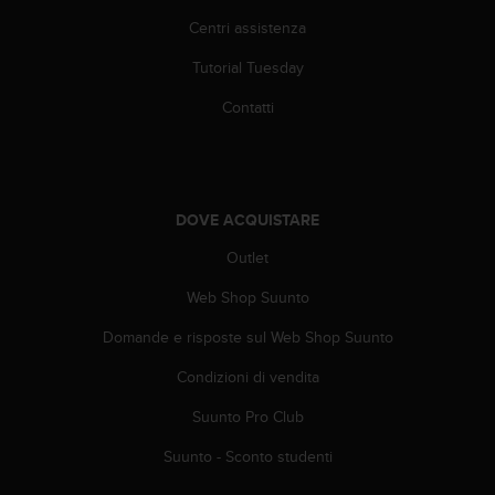
o
Centri assistenza
n
f
Tutorial Tuesday
o
r
Contatti
m
i
t
à
a
DOVE ACQUISTARE
l
l
Outlet
e
W
Web Shop Suunto
e
Domande e risposte sul Web Shop Suunto
b
C
Condizioni di vendita
o
n
Suunto Pro Club
t
e
Suunto - Sconto studenti
n
t