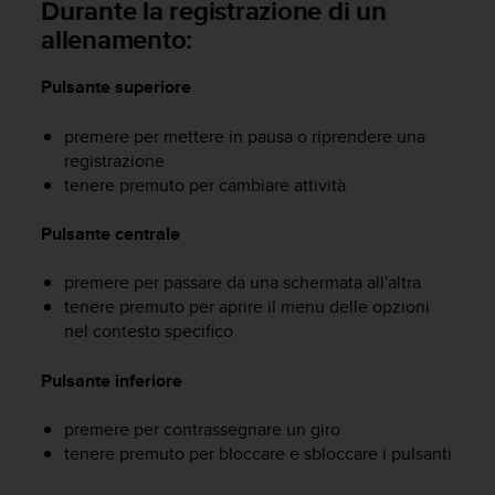
Durante la registrazione di un
o
n
allenamento:
f
o
Pulsante superiore
r
m
premere per mettere in pausa o riprendere una
i
registrazione
t
à
tenere premuto per cambiare attività
a
l
Pulsante centrale
l
e
premere per passare da una schermata all'altra
W
tenere premuto per aprire il menu delle opzioni
e
nel contesto specifico
b
C
Pulsante inferiore
o
n
t
premere per contrassegnare un giro
e
tenere premuto per bloccare e sbloccare i pulsanti
n
t