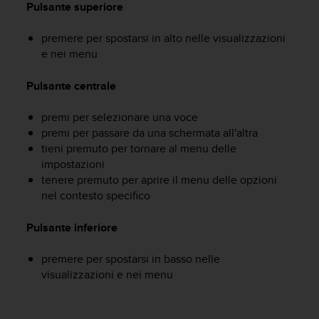
Pulsante superiore
a
g
premere per spostarsi in alto nelle visualizzazioni
g
i
e nei menu
u
n
Pulsante centrale
g
a
premi per selezionare una voce
i
premi per passare da una schermata all'altra
l
tieni premuto per tornare al menu delle
l
impostazioni
i
tenere premuto per aprire il menu delle opzioni
v
e
nel contesto specifico
l
l
Pulsante inferiore
o
A
premere per spostarsi in basso nelle
A
visualizzazioni e nei menu
d
i
c