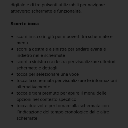
c
digitale e di tre pulsanti utilizzabili per navigare
u
attraverso schermate e funzionalità.
r
a
r
Scorri e tocca
e
c
scorri in su o in giù per muoverti tra schermate e
h
menu
e
scorri a destra e a sinistra per andare avanti e
q
indietro nelle schermate
u
scorri a sinistra o a destra per visualizzare ulteriori
e
schermate e dettagli
s
tocca per selezionare una voce
t
tocca la schermata per visualizzare le informazioni
o
s
alternativamente
i
tocca e tieni premuto per aprire il menu delle
t
opzioni nel contesto specifico
o
tocca due volte per tornare alla schermata con
w
l’indicazione del tempo cronologico dalle altre
e
schermate
b
r