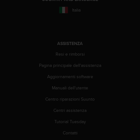
(
W
Italia
C
A
G
)
2
ASSISTENZA
.
0
Resi e rimborsi
e
Pagina principale dell'assistenza
l
a
Aggiornamenti software
c
o
Manuali dell'utente
n
f
Centro riparazioni Suunto
o
r
Centri assistenza
m
Tutorial Tuesday
i
t
Contatti
à