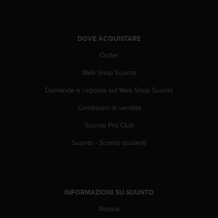
a
d
a
l
DOVE ACQUISTARE
t
r
Outlet
i
s
Web Shop Suunto
t
a
Domande e risposte sul Web Shop Suunto
n
Condizioni di vendita
d
a
Suunto Pro Club
r
d
Suunto - Sconto studenti
d
i
a
c
c
INFORMAZIONI SU SUUNTO
e
s
Notizie
s