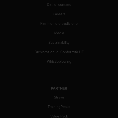
i
Dati di contatto
b
Careers
i
l
Patrimonio e tradizione
i
t
Media
à
.
Sustainability
S
e
Dichiarazioni di Conformità UE
r
Whistleblowing
i
s
c
o
n
t
PARTNER
r
Strava
i
p
TrainingPeaks
r
o
Value Pack