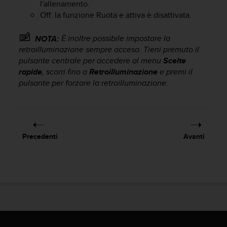
o
l'allenamento.
n
Off: la funzione Ruota e attiva è disattivata.
f
o
È inoltre possibile impostare la
NOTA:
r
retroilluminazione sempre accesa. Tieni premuto il
m
pulsante centrale per accedere al menu
Scelte
i
rapide
, scorri fino a
Retroilluminazione
e premi il
t
pulsante per forzare la retroilluminazione.
à
a
l
l
e
W
Precedenti
Avanti
e
b
C
o
n
t
e
n
t