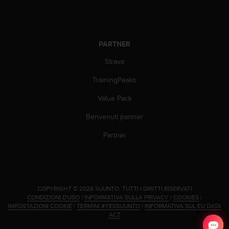
i
b
i
l
PARTNER
i
t
Strava
à
.
TrainingPeaks
S
Value Pack
e
r
Benvenuti partner
i
s
Partner
c
o
n
t
r
.
COPYRIGHT © 2026 SUUNTO.
TUTTI I DIRITTI RISERVATI.
i
CONDIZIONI D'USO
|
INFORMATIVA SULLA PRIVACY
|
COOKIES
|
p
IMPOSTAZIONI COOKIE
|
TERMINI #YESSUUNTO
|
INFORMATIVA SUL EU DATA
r
ACT
o