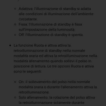
a
g
Adattiva: l'illuminazione di standby si adatta
g
alle condizioni di illuminazione dell'ambiente
i
circostante.
u
Fissa: l'illuminazione di standby è fissa
n
sull'impostazione della luminosità.
g
Off: l'illuminazione di standby è spenta.
a
i
La funzione Ruota e attiva attiva la
l
retroilluminazione di standby nella normale
l
i
modalità oraria ed attiva la retroilluminazione nella
v
modalità allenamento quando sollevi il polso in
e
posizione di lettura. Le tre opzioni Ruota e attiva
l
sono le seguenti:
l
o
On: il sollevamento del polso nella normale
A
modalità oraria o durante l'allenamento attiva la
A
retroilluminazione.
d
Solo allenamento: la rotazione del polso attiva
i
la retroilluminazione solamente durante
c