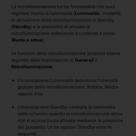
c
La retroilluminazione ha tre funzionalità che puoi
u
r
regolare: livello di luminosità (
Luminosità
), modalità
a
di attivazione della retroilluminazione in standby
r
(
Standby
) e la possibilità di attivare la
e
retroilluminazione sollevando o ruotando il polso
c
(
Ruota e attiva
).
h
e
Le funzioni della retroilluminazione possono essere
q
regolate dalle impostazioni in
Generali
»
u
Retroilluminazione
.
e
s
t
L'impostazione Luminosità determina l'intensità
o
globale della retroilluminazione; Ridotta, Media
s
oppure Alta.
i
t
L'impostazione Standby controlla la luminosità
o
dello schermo quando la retroilluminazione attiva
w
non è accesa (ossia attivata mediante la pressione
e
del pulsante). Le tre opzioni Standby sono le
b
seguenti:
r