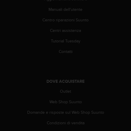
(
W
Manuali dell'utente
C
Centro riparazioni Suunto
A
G
Centri assistenza
)
2
Tutorial Tuesday
.
0
Contatti
e
l
a
c
o
DOVE ACQUISTARE
n
f
Outlet
o
Web Shop Suunto
r
m
Domande e risposte sul Web Shop Suunto
i
t
Condizioni di vendita
à