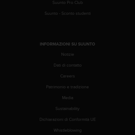
a
Suunto Pro Club
d
a
Suunto - Sconto studenti
l
t
r
i
s
INFORMAZIONI SU SUUNTO
t
Notizie
a
n
Dati di contatto
d
a
Careers
r
d
Patrimonio e tradizione
d
i
Media
a
Sustainability
c
c
Dichiarazioni di Conformità UE
e
s
Whistleblowing
s