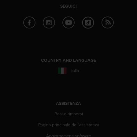
A
SEGUICI
c
c
e
s
s
i
b
i
l
COUNTRY AND LANGUAGE
i
Italia
t
y
G
u
i
d
ASSISTENZA
e
Resi e rimborsi
l
i
Pagina principale dell'assistenza
n
e
Aggiornamenti software