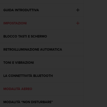
c
u
r
GUIDA INTRODUTTIVA
a
r
IMPOSTAZIONI
e
c
h
BLOCCO TASTI E SCHERMO
e
q
u
RETROILLUMINAZIONE AUTOMATICA
e
s
t
TONI E VIBRAZIONI
o
s
LA CONNETTIVITÀ BLUETOOTH
i
t
o
MODALITÀ AEREO
w
e
b
MODALITÀ “NON DISTURBARE”
r