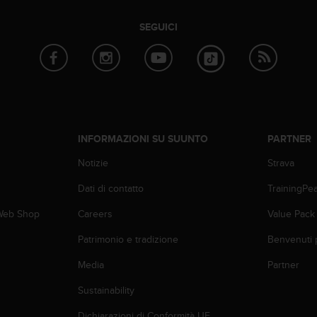
SEGUICI
INFORMAZIONI SU SUUNTO
PARTNER
Notizie
Strava
Dati di contatto
TrainingPe
 Web Shop
Careers
Value Pack
Patrimonio e tradizione
Benvenuti 
Media
Partner
Sustainability
Dichiarazioni di Conformità UE