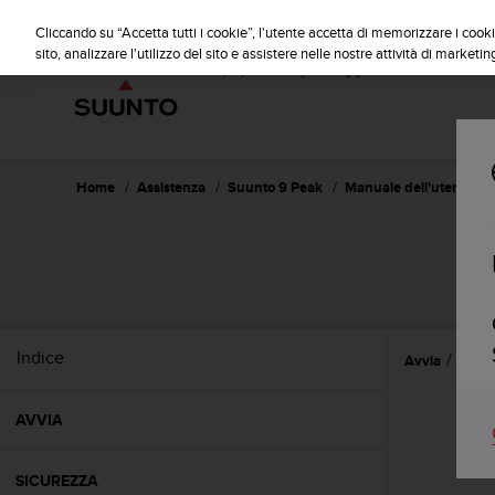
S
u
Cliccando su “Accetta tutti i cookie”, l'utente accetta di memorizzare i cooki
u
sito, analizzare l'utilizzo del sito e assistere nelle nostre attività di marketin
n
t
o
s
i
i
Home
Assistenza
Suunto 9 Peak
Manuale dell'utente
m
p
e
g
n
a
p
Indice
Avvia
Impos
e
r
a
AVVIA
s
s
i
SICUREZZA