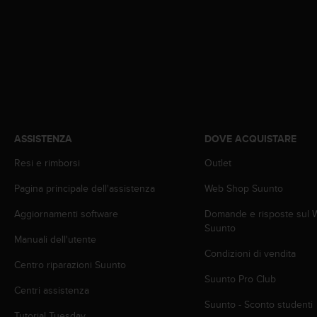
A
c
c
e
s
s
i
b
i
ASSISTENZA
DOVE ACQUISTARE
l
i
Resi e rimborsi
Outlet
t
y
Pagina principale dell'assistenza
Web Shop Suunto
G
u
Aggiornamenti software
Domande e risposte sul
i
Suunto
d
Manuali dell'utente
e
Condizioni di vendita
Centro riparazioni Suunto
l
Suunto Pro Club
i
Centri assistenza
n
Suunto - Sconto studenti
e
Tutorial Tuesday