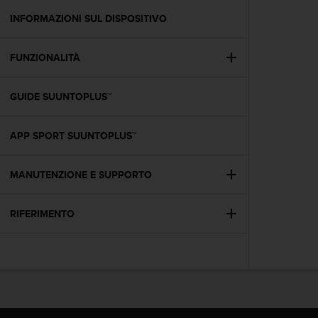
o
n
INFORMAZIONI SUL DISPOSITIVO
f
o
FUNZIONALITÀ
r
m
i
GUIDE SUUNTOPLUS™
t
à
a
APP SPORT SUUNTOPLUS™
l
l
e
MANUTENZIONE E SUPPORTO
W
e
RIFERIMENTO
b
C
o
n
t
e
n
t