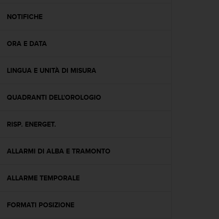
a
g
NOTIFICHE
g
i
ORA E DATA
u
n
g
LINGUA E UNITÀ DI MISURA
a
i
l
QUADRANTI DELL'OROLOGIO
l
i
v
RISP. ENERGET.
e
l
ALLARMI DI ALBA E TRAMONTO
l
o
A
ALLARME TEMPORALE
A
d
i
FORMATI POSIZIONE
c