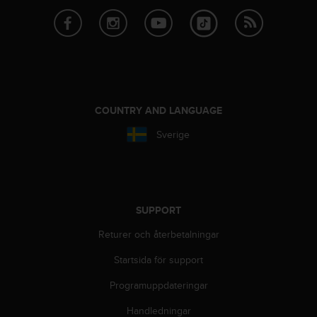
t
e
n
t
A
c
c
e
COUNTRY AND LANGUAGE
s
s
Sverige
i
b
i
l
i
SUPPORT
t
y
Returer och återbetalningar
G
u
Startsida för support
i
Programuppdateringar
d
e
Handledningar
l