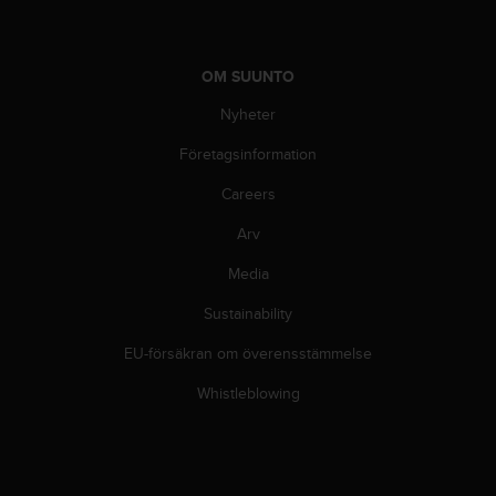
i
k
t
l
OM SUUNTO
i
Nyheter
n
j
Företagsinformation
e
r
Careers
f
ö
Arv
r
Media
t
i
Sustainability
l
l
EU-försäkran om överensstämmelse
g
ä
Whistleblowing
n
g
l
i