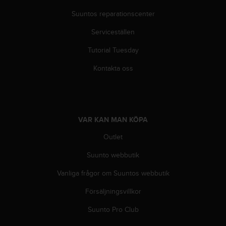
i
Suuntos reparationscenter
n
e
Serviceställen
s
(
Tutorial Tuesday
W
Kontakta oss
C
A
G
)
2
.
VAR KAN MAN KÖPA
0
Outlet
o
c
Suunto webbutik
h
a
Vanliga frågor om Suuntos webbutik
n
d
Försäljningsvillkor
r
Suunto Pro Club
a
r