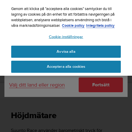
S
Registrera dig för nyhetsbrevet och få 5% rabatt
|
u
Genom att klicka på "acceptera alla cookies" samtycker du till
Gratis returfrakt
u
lagring av cookies på din enhet för att förbättra navigeringen på
Ditt land eller region:
webbplatsen, analysera webbplatsens användning och bistå i
n
våra marknadsföringsinsatser.
Cookie policy
Integritets policy
t
o
Cookie-inställningar
United States
s
t
Home
Support
Suunto Race
Användarhandbok
r
Avvisa alla
Currency: $ (USD)
ä
v
Shipping only to United States
SUUNTO RACE ANVÄNDARHANDBOK
Acceptera alla cookies
a
r
e
Välj ditt land eller region
Fortsätt
f
t
Höjdmätare
e
r
a
Höjdmätare
t
t
d
Suunto Race
använder barometriskt tryck för