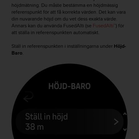
e
höjdmätning. Du måste bestämma en höjdmässig
n
referenspunkt för att få korrekta värden. Det kan vara
n
din nuvarande höjd om du vet dess exakta värde.
a
Annars kan du använda FusedAlti (se
FusedAlti™
) för
w
e
att ställa in referenspunkten automatiskt.
b
b
Ställ in referenspunkten i inställningarna under
Höjd-
p
Baro
.
l
a
t
s
s
k
a
u
p
p
n
å
n
i