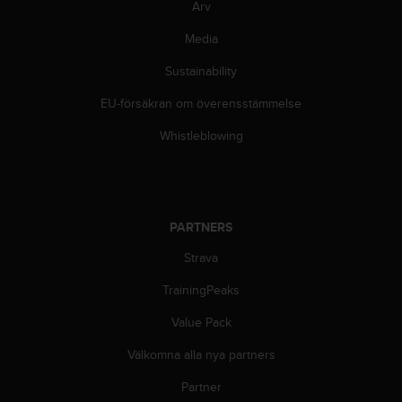
g
Arv
h
e
Media
t
Sustainability
.
K
EU-försäkran om överensstämmelse
o
n
Whistleblowing
t
a
k
t
a
PARTNERS
v
å
Strava
r
k
TrainingPeaks
u
Value Pack
n
d
Välkomna alla nya partners
t
j
Partner
ä