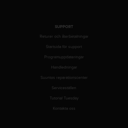
i
n
e
s
SUPPORT
(
W
Returer och återbetalningar
C
A
Startsida för support
G
)
Programuppdateringar
2
Handledningar
.
0
Suuntos reparationscenter
o
c
Serviceställen
h
a
Tutorial Tuesday
n
d
Kontakta oss
r
a
r