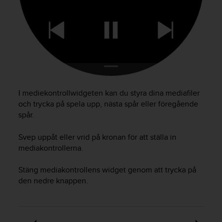
v
å
A
A
i
e
n
l
i
I mediekontrollwidgeten kan du styra dina mediafiler
g
och trycka på spela upp, nästa spår eller föregående
h
spår.
e
t
m
Svep uppåt eller vrid på kronan för att ställa in
e
mediakontrollerna.
d
W
Stäng mediakontrollens widget genom att trycka på
e
den nedre knappen.
b
C
o
n