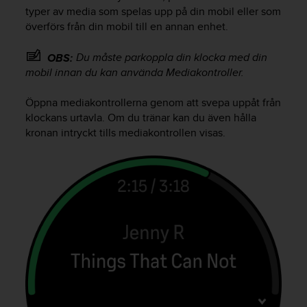
e
typer av media som spelas upp på din mobil eller som
n
överförs från din mobil till en annan enhet.
n
a
w
Du måste parkoppla din klocka med din
OBS:
e
mobil innan du kan använda Mediakontroller.
b
b
Öppna mediakontrollerna genom att svepa uppåt från
p
klockans urtavla. Om du tränar kan du även hålla
l
kronan intryckt tills mediakontrollen visas.
a
t
s
s
k
a
u
p
p
n
å
n
i