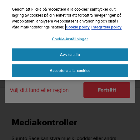
S
Registrera dig för nyhetsbrevet och få 5% rabatt
|
u
Genom att klicka på "acceptera alla cookies" samtycker du till
Gratis returfrakt
u
lagring av cookies på din enhet för att förbättra navigeringen på
Ditt land eller region:
webbplatsen, analysera webbplatsens användning och bistå i
n
våra marknadsföringsinsatser.
Cookie policy
Integritets policy
t
o
Cookie-inställningar
United States
s
t
Home
Support
Suunto Race
Användarhandbok
r
Avvisa alla
Currency: $ (USD)
ä
v
Shipping only to United States
SUUNTO RACE ANVÄNDARHANDBOK
Acceptera alla cookies
a
r
e
Välj ditt land eller region
Fortsätt
f
t
Mediakontroller
e
r
a
Mediakontroller
t
t
d
Suunto Race
kan styra musik, poddar eller andra