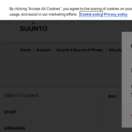
S
WE SH
u
By clicking “Accept All Cookies”, you agree to the storing of cookies on you
u
usage, and assist in our marketing efforts.
Cookie policy
Privacy policy
n
t
o
i
s
c
Home
Support
Suunto 3/Suunto 3 Fitness
Οδηγός Χρήσ
o
m
m
i
t
t
e
Table of Content
Start
Χαρακ
d
t
o
START
a
c
h
ΑΣΦΑΛΕΙΑ