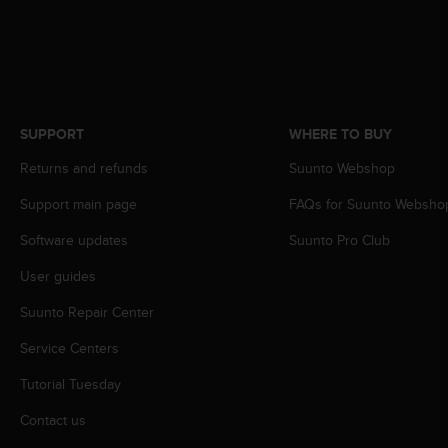
s
s
i
b
i
l
i
SUPPORT
WHERE TO BUY
t
Returns and refunds
Suunto Webshop
y
s
Support main page
FAQs for Suunto Websho
t
a
Software updates
Suunto Pro Club
n
d
User guides
a
Suunto Repair Center
r
d
Service Centers
s
.
Tutorial Tuesday
P
l
Contact us
e