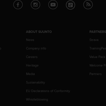
ABOUT SUUNTO
PARTNER
News
Strava
p
Company info
TrainingPe
Careers
Value Pack
Heritage
Welcome P
Media
Partners
Sustainability
EU Declarations of Conformity
Whistleblowing