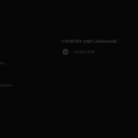
S
COUNTRY AND LANGUAGE
Global (EN)
aks
artners